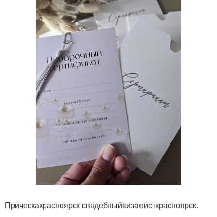
Прическакрасноярск свадебныйвизажисткрасноярск.