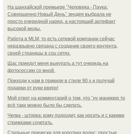
На шанхайской премьере "Человека - Паука:
Совершенно Новый День" зендея выбрала не
просто очередной наряд, а настоящий артефакт
высокой моды.
Работа в MLM, то есть сетевой компании сейчас
неразрывно связана с создание своего контента,
своей страницы в соц сетях.
Щас приедут меня выкупать а тут очередь на
фотосессию со мной.
Приходи к нам в прикиде в стиле 90 х и получай
подарки от руки вверх!
Мой ответ на комментарий о том, что "ну маникюр то
всё таки можно было бы сделать.
Челка - шторка: кому подходит, как носить и с какими
стрижками сочетать.
Стильные прически для коротких волос: простые