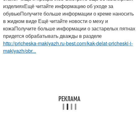
изделияхЕщё читайте информацию об уходе за
обувьюПолучите больше информации о креме наносить
в жидком виде Ещё читайте новости о меху и
кожаПолучите больше информации о застарелых пятнах
придется обрабатывать дважды в разделе
http://pricheska-makiyazh.ru-best.com/kak-delat-pricheski-i-
makiyazh/obr...