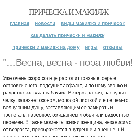
ПРИЧЕСКА И МАКИЯЖ
главная
новости
виды макияжа и причесок
как делать прически и макияж
прически и макияж на дому
игры
отзывы
"…Весна, весна - пора любви!
Уже очень скоро солнце растопит грязные, серые
островки снега, подсушит асфальт, и по нему звонко и
радостно застучат каблучки. Ветерок, играя, распушит
челку, запахнет озоном, молодой листвой и еще чем-то,
волнующим душу, заставляющим ее замирать и
трепетать, наверное, ожиданием любви или радостных
перемен. В такие моменты жизни женщина, независимо
от возраста, преображается внутренне и внешне. Ей
хочется именно этой весной получить то, что