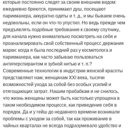
которые постоянно следят за своим внешним видом:
ежедневно бреются, принимают душ, посещают
парикмахера, аккуратно одеты и т. д., и мы бываем очень
недовольны, если он что-то упустил. Но ведь прежде чем
предъявлять подобные требования к своему спутнику,
для начала нужно внимательно посмотреть на себя и
проанализировать свой собственный процесс держания
марки: когда я была последний раз у косметолога и
парикмахера, как часто забываю пользоваться
антиперспирантом и зубной нитью и т. п.?
Современные технологии в индустрии женской красоты
представляют нам, женщинам XXI века, тысячи
возможностей ухода за собой без особых усилий и
отягощающих затрат. Нашим прабабкам и не снилось,
что жизнь женщины может быть настолько упрощена в
таком необходимом процессе, как приведение себя в
порядок. Да и у гейш до недавнего времени возникали
проблемы с уходом за собой, так как проживание в
чайных кварталах не всегда подразумевало удобство и