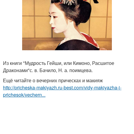
Из книги "Мудрость Гейши, или Кимоно, Расшитое
Драконами"с. в. Бачило, Н. а. поимцева.
Ещё читайте о вечерних прическах и макияж
http://pricheska-makiyazh.ru-best.com/vidy-makiyazha-i-
prichesok/vechern...