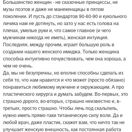
Большинство женщин - не сказочные принцессы, не
музы поэтов и даже не манекенщицы в пятом
поколении. И пусть до стандартов 90-60-90 и кукольного
личика нам не дотянуть, но зато у нас есть голова на
плечах, умелые руки и, что самое главное (и чего
мужчинам никогда не иметь), женская интуиция.
Последняя, между прочим, играет большую роль в
создании нашего женского имиджа. Только женщина
способна интуитивно почувствовать, чем она хороша, а
чем не очень.
Да, мы не безупречны, но вполне способны сделать из
себя то, что нам нравится и что может (просто обязано)
понравиться любимому мужчине и окружающим. А про
пластического хирурга и думать забудем. Во-первых, это
страшно дорого, во-вторых, страшно неизвестно и, в-
третьих, просто страшно. Чтобы лечь под скальпель,
нужно иметь прямо-таки титаническую силу воли. Да и
любой врач, даже пластик, скажет вам, что ничто так не
улучшает женскую внешность, как постоянная работа