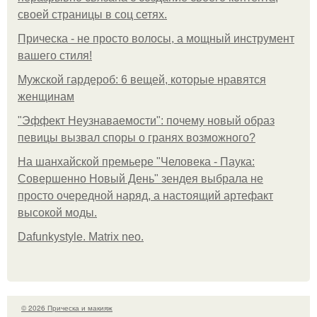
своей страницы в соц сетях.
Прическа - не просто волосы, а мощный инструмент
вашего стиля!
Мужской гардероб: 6 вещей, которые нравятся
женщинам
"Эффект Неузнаваемости": почему новый образ
певицы вызвал споры о гранях возможного?
На шанхайской премьере "Человека - Паука:
Совершенно Новый День" зендея выбрала не
просто очередной наряд, а настоящий артефакт
высокой моды.
Dafunkystyle. Matrix neo.
© 2026 Прическа и макияж