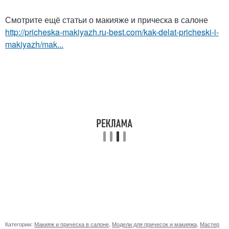
Смотрите ещё статьи о макияже и прическа в салоне
http://pricheska-makiyazh.ru-best.com/kak-delat-pricheski-i-
makiyazh/mak...
Категории:
Макияж и прическа в салоне
,
Модели для причесок и макияжа
,
Мастер