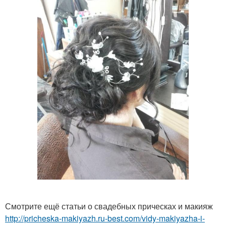
Смотрите ещё статьи о свадебных прическах и макияж
http://pricheska-makiyazh.ru-best.com/vidy-makiyazha-i-