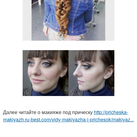
Далее читайте о макияже под прическу
http://pricheska-
makiyazh.ru-best.com/vidy-makiyazha-i-prichesok/makiyaz...