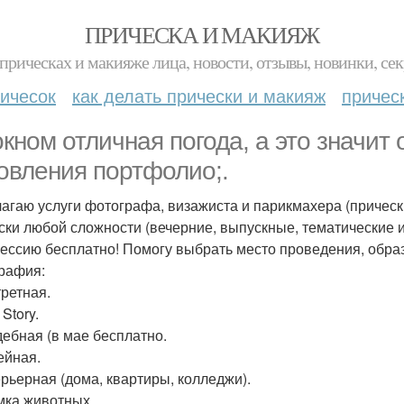
ПРИЧЕСКА И МАКИЯЖ
прическах и макияже лица, новости, отзывы, новинки, сек
ичесок
как делать прически и макияж
причес
окном отличная погода, а это значит
овления портфолио;.
агаю услуги фотографа, визажиста и парикмахера (прическ
ски любой сложности (вечерние, выпускные, тематические и 
ессию бесплатно! Помогу выбрать место проведения, образ
рафия:
третная.
 Story.
дебная (в мае бесплатно.
ейная.
ерьерная (дома, квартиры, колледжи).
мка животных.