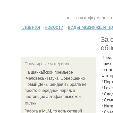
полезная информация о 
главная
новости
виды макияжа и пр
За 
обн
Предл
приче
Популярные материалы
фотос
На шанхайской премьере
Фотог
"Человека - Паука: Совершенно
* Пор
Новый День" зендея выбрала не
* Love
просто очередной наряд, а
* Сва
настоящий артефакт высокой
* Сем
моды.
* Инт
Работа в MLM, то есть сетевой
* Съё