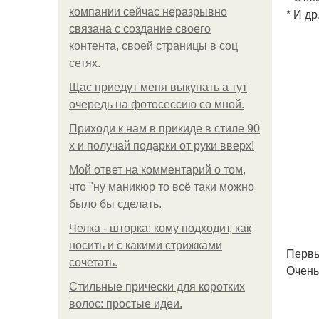
компании сейчас неразрывно
* И др
связана с создание своего
контента, своей страницы в соц
сетях.
Щас приедут меня выкупать а тут
очередь на фотосессию со мной.
Приходи к нам в прикиде в стиле 90
х и получай подарки от руки вверх!
Мой ответ на комментарий о том,
что "ну маникюр то всё таки можно
было бы сделать.
Челка - шторка: кому подходит, как
носить и с какими стрижками
Первы
сочетать.
Очень
Стильные прически для коротких
волос: простые идеи.