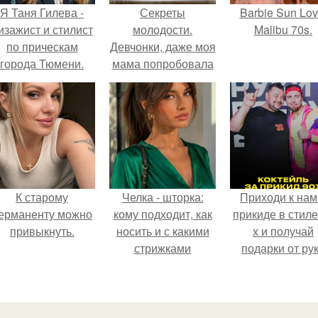
Я Таня Гилева -
Секреты
Barbie Sun Lov
изажист и стилист
молодости.
Malibu 70s.
по прическам
Девчонки, даже моя
города Тюмени.
мама попробовала
эти секреты и
состояние кожи
значительно
улучшилось!
К старому
Челка - шторка:
Приходи к нам
ерманенту можно
кому подходит, как
прикиде в стиле
привыкнуть.
носить и с какими
х и получай
стрижками
подарки от ру
сочетать.
вверх!