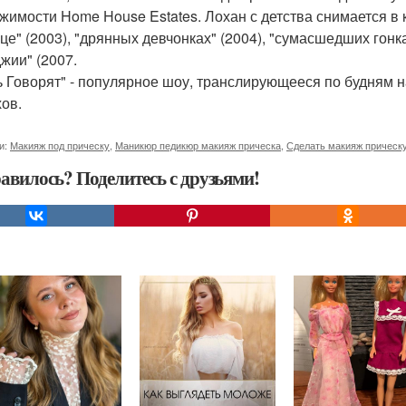
жимости Home House Estates. Лохан с детства снимается в к
е" (2003), "дрянных девчонках" (2004), "сумасшедших гонках
жии" (2007.
ь Говорят" - популярное шоу, транслирующееся по будням 
ов.
и:
Макияж под прическу
,
Маникюр педикюр макияж прическа
,
Сделать макияж прическ
авилось? Поделитесь с друзьями!