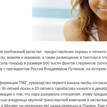
ле требований артистки - предоставление охраны и личного 
ску, макияж и маникюр, а также размещение в пентхаусе от
сила гонорар в размере 500 тысяч фунтов стерлингов (почт
чу с президентом России Владимиром Путиным, на котором 
формации TMZ, руководство первого канала якобы согласи
 30-летней лохан и 23-летнего тарабасова начался в декаб
мация о том, что пара разорвала отношения, этому предш
- сын владельца крупной транспортной компании и нескольк
 в Москве, но несколько лет назад переехал в Лондон. Ему