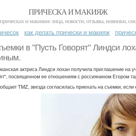
ПРИЧЕСКА И МАКИЯЖ
прическах и макияже лица, новости, отзывы, новинки, сек
ичесок
как делать прически и макияж
причес
съемки в "Пусть Говорят" Линдси ло
иным.
канская актриса Линдси лохан получила приглашение на уч
ят", посвященном ее отношениям с россиянином Егором т
ообщает TMZ, звезда согласилась приехать на съемки, если