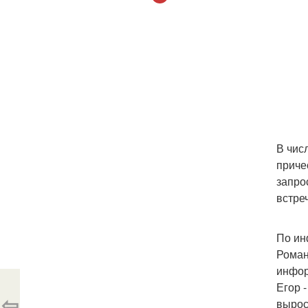
В чис
приче
запро
встре
По ин
Роман
инфор
Егор 
⇦
вырос