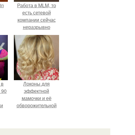
in
Работа в MLM, то
есть сетевой
компании сейчас
неразрывно
связана с создание
своего контента,
своей страницы в
соц сетях.
 в
Локоны для
 90
эффектной
мамочки и её
ки
обворожительной
дочурки.