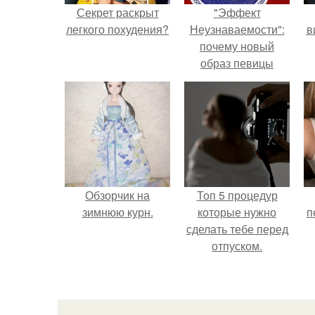
Секрет раскрыт
"Эффект
легкого похудения?
Неузнаваемости":
в
почему новый
образ певицы
вызвал споры о
гранях
возможного?
Обзорчик на
Топ 5 процедур
зимнюю курн.
которые нужно
п
сделать тебе перед
отпуском.