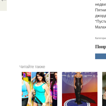
недви
Пятниц
джорд
"Пуст
Малах
Категори
Понр
Читайте также