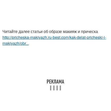
Читайте далее статьи об образе макияж и прическа
http://pricheska-makiyazh.ru-best.com/kak-delat-pricheski-i-
makiyazh/obr...