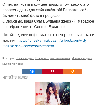
Отчет: написать в комментариях о том, какого это
провести день для себя любимой! Баловать себя!
Выложить своё фото в процессе.
С любовью, ваша Ольга Будаева женский_марафон
преображение_с_Ольгой_Будаевой.
Читайте далее информацию о вечерних прическах и
макияж
http://pricheska-makiyazh.ru-best.com/vidy-
makiyazha-i-prichesok/vechern...
Категории:
Прически дома
,
Вечерние прически и макияж
,
Маникюр педикюр
макияж прическа
Читайте также