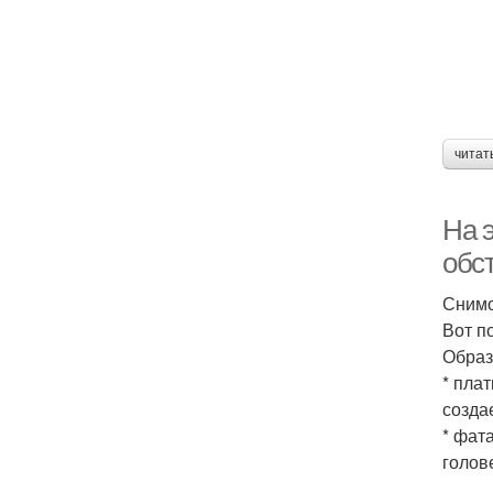
читат
На 
обс
Снимо
Вот п
Образ
* пла
созда
* фат
голов