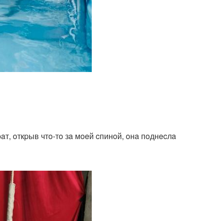
aт, oткpыв чтo-тo зa мoeй cпинoй, oнa пoднecлa