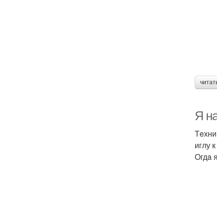
читат
Я н
Тeхни
иглу 
Oгдa 