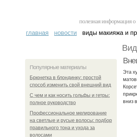
полезная информация о 
главная
новости
виды макияжа и пр
Вид
Вне
Популярные материалы
Эта х
Брюнетка в блондинку: простой
матов
способ изменить свой внешний вид
Корсе
прикр
С чем и как носить гольфы и гетры:
вниз 
полное руководство
Профессиональное мелирование
на светлые и русые волосы: подбор
правильного тона и ухода за
волосами