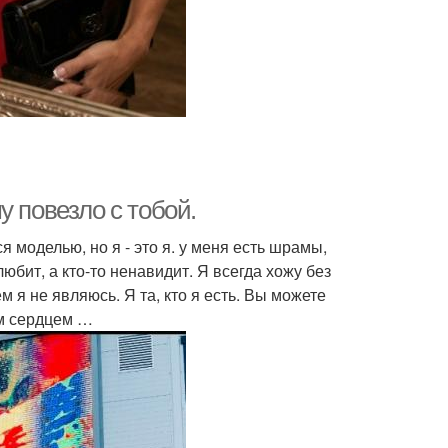
му повезло с тобой.
я моделью, но я - это я. у меня есть шрамы,
любит, а кто-то ненавидит. Я всегда хожу без
м я не являюсь. Я та, кто я есть. Вы можете
ем сердцем …