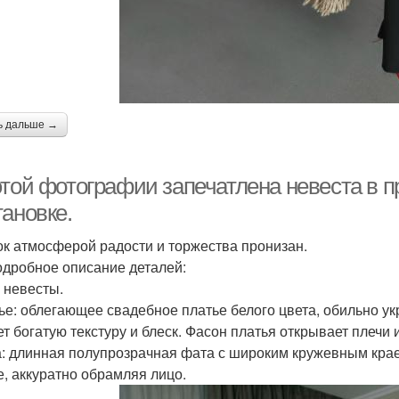
ь дальше →
этой фотографии запечатлена невеста в 
тановке.
к атмосферой радости и торжества пронизан.
одробное описание деталей:
 невесты.
тье: облегающее свадебное платье белого цвета, обильно у
ет богатую текстуру и блеск. Фасон платья открывает плечи 
а: длинная полупрозрачная фата с широким кружевным крае
е, аккуратно обрамляя лицо.