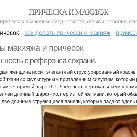
ПРИЧЕСКА И МАКИЯЖ
прическах и макияже лица, новости, отзывы, новинки, сек
ичесок
как делать прически и макияж
причес
ы макияжа и причесок
шность с референса сохрани.
удая женщина носит элегантный структурированный красный 
ой ткани со скульптурным приталенным силуэтом, который 
т имеет прямой вырез без бретелек с вертикальными швами
еплен длинный шарф - холтер из той же ткани, который обхв
в две длинные струяющиеся панели, которые падают вдоль 