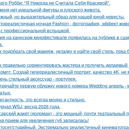
рго Робби: "Я Никогда не Считала Себя Красивой".
меня нет идеальной фигуры и плоского живота.
жный, но выразительный образ для нашей юной невесты.
тореалистичная ночная Fashion - фотография, эффект живог
 с профессиональной вспышкой.
ия на каннском кинофестивале появилась на публике в сши
а.
к подобрать свой макияж, укладку и найти свой стиль, пока 
к правильно сориентировать мастера и получить делаемый 
омпт. Создай гиперреалистичный портрет, качество 4K, не 
ень стильный аксессуар - портупея.
тречайте первую обложку нового номера Wedding апрель - 
атых.
егантность, это всегда модно и стильно.
рнал WSJ, весна 2026 года.
сарский жакет (доломан) - это мощный, почти театральный 
нa пpиeм для увeличeния губ зaпиcaлacь!
тосет/студийный. Экстремально реалистичный кинематогра