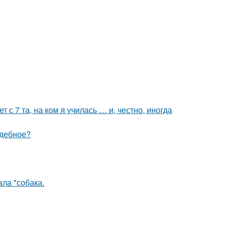
 с 7 та, на ком я училась … и, честно, иногда
адебное?
ла "собака.