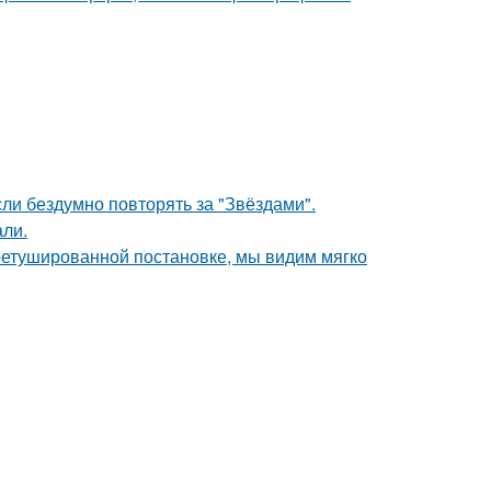
ли бездумно повторять за "Звёздами".
али.
ретушированной постановке, мы видим мягко