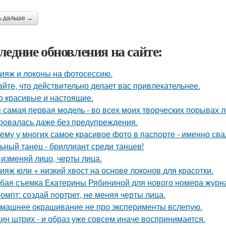
ь дальше →
ледние обновления на сайте:
ияж и локоны на фотосессию.
айте, что действительно делает вас привлекательнее.
о красивые и настоящие.
 самая первая модель - во всех моих творческих порывах лет
ровалась даже без предупреждения.
ему у многих самое красивое фото в паспорте - именно св
ьный танец - бриллиант среди танцев!
 изменяй лицо, черты лица.
ияж юли + низкий хвост на основе локонов для красотки.
бая съемка Екатерины Рябининой для нового номера журна
омпт: создай портрет, не меняя черты лица.
машнее окрашивание не про эксперименты вслепую.
ин штрих - и образ уже совсем иначе воспринимается.