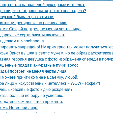
gram, снятая на тканевой циклораме из шёлка.
ра пиджон - хорошенькая, но что она надела?
пускной бывает раз в жизни.
пятницу тренировка по расписанию.
омт: Создай портрет, не меняя черты лица.
дарочные сертификаты включают:
 делаем в Nanobanana.
пировать запрещено! Ну примерно так может получиться, ес
фья Эрнст вышла в свет с мужем, но ее образ раскритиков
авная героиня девушка с фото изображена спереди в полу
ашенные пряди и аккуратные пучки волос.
здай портрет, не меняя черты лица.
 можете прийти ко мне на съемку, любой.
оё лицо + искусственный интеллект = WOW - эффект!
чешь красивые фото к дню рождения?
казы больше не беру не успеваю.
огда мне кажется, что я проклята.
омт. Не меняй лицо!