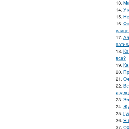
13.
Ма
14.
У 
15.
Не
16.
Фо
улице
17.
Ал
патил
18.
Ка
все?
19.
Ка
20.
Пр
21.
Оч
22.
Вс
двадц
23.
Эл
24.
Жу
25.
Гу
26.
Я 
27.
Фо