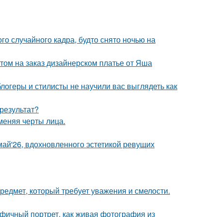
о случайного кадра, будто снято ночью на
том на заказ дизайнерском платье от Яша
блогеры и стилисты не научили вас выглядеть как
результат?
меняя черты лица.
май'26, вдохновленного эстетикой ревущих
предмет, который требует уважения и смелости.
фичный портрет, как живая фотография из