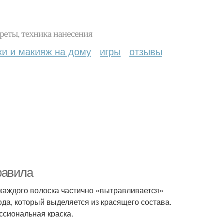
реты, техника нанесения
ки и макияж на дому
игры
отзывы
равила
 каждого волоска частично «вытравливается»
ода, который выделяется из красящего состава.
ссиональная краска.