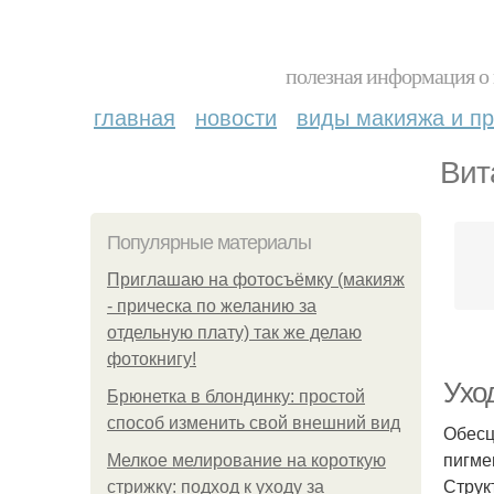
полезная информация о 
главная
новости
виды макияжа и пр
Вит
Популярные материалы
Приглашаю на фотосъёмку (макияж
- прическа по желанию за
отдельную плату) так же делаю
фотокнигу!
Ухо
Брюнетка в блондинку: простой
способ изменить свой внешний вид
Обесц
пигме
Мелкое мелирование на короткую
Струк
стрижку: подход к уходу за