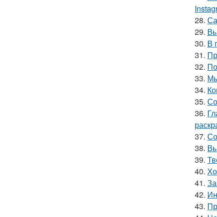
Insta
28.
Са
29.
Вы
30.
В 
31.
Пр
32.
По
33.
Мы
34.
Ко
35.
Со
36.
Гл
раскр
37.
Со
38.
Вы
39.
Тв
40.
Хо
41.
За
42.
Ин
43.
Пр