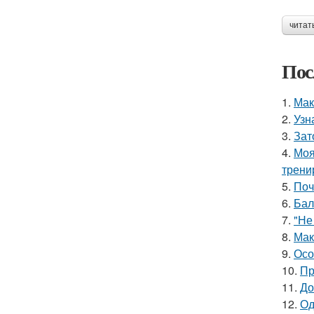
читат
Пос
1.
Мак
2.
Узн
3.
Зат
4.
Моя
трени
5.
Поч
6.
Бал
7.
"Не
8.
Мак
9.
Осо
10.
Пр
11.
До
12.
Од