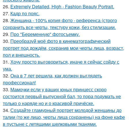
26.
Extremely Detailed, High - Fashion Beauty Portrait.
27.
Кадр по пояс.
28.
Женщина - 100% копия фото - референса (строго
сохранить все черты, текстуру кожи, без стилизации.
29.
Про "Беременную" фотосъемку.
30.
Преобразуй моё фото в кинематографический
портрет под дождём, сохранив мои черты лица, возраст,
пол и внешность.
31.
Хочу просто выговориться, иначе я сейчас сойду с
ума.
32.
Она в 7 лет решила, как должен выглядеть
профессионал!
33.
Мамочки если у ваших юных принцесс скоро
состоится первый выпускной бал, то пора подумать не
только о наряде но и о красивой причёске.
34.
Создайте гламурный портрет молодой женщины до
талии (то же лицо, черты лица сохранены) на фоне кафе
в пустыне с летящими шелковыми тканями.