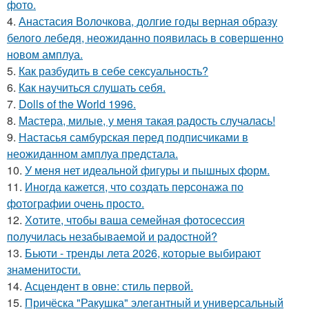
фото.
4.
Анастасия Волочкова, долгие годы верная образу
белого лебедя, неожиданно появилась в совершенно
новом амплуа.
5.
Как разбудить в себе сексуальность?
6.
Как научиться слушать себя.
7.
Dolls of the World 1996.
8.
Мастера, милые, у меня такая радость случалась!
9.
Настасья самбурская перед подписчиками в
неожиданном амплуа предстала.
10.
У меня нет идеальной фигуры и пышных форм.
11.
Иногда кажется, что создать персонажа по
фотографии очень просто.
12.
Хотите, чтобы ваша семейная фотосессия
получилась незабываемой и радостной?
13.
Бьюти - тренды лета 2026, которые выбирают
знаменитости.
14.
Асцендент в овне: стиль первой.
15.
Причёска "Ракушка" элегантный и универсальный