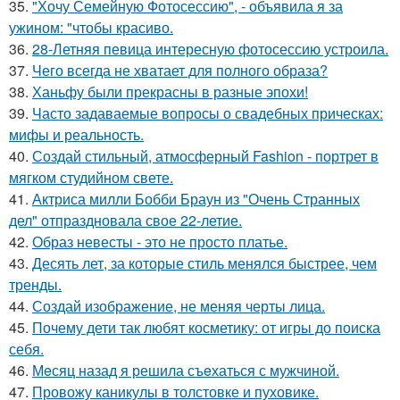
35.
"Хочу Семейную Фотосессию", - объявила я за
ужином: "чтобы красиво.
36.
28-Летняя певица интересную фотосессию устроила.
37.
Чего всегда не хватает для полного образа?
38.
Ханьфу были прекрасны в разные эпохи!
39.
Часто задаваемые вопросы о свадебных прическах:
мифы и реальность.
40.
Создай стильный, атмосферный Fashion - портрет в
мягком студийном свете.
41.
Актриса милли Бобби Браун из "Очень Странных
дел" отпраздновала свое 22-летие.
42.
Образ невесты - это не просто платье.
43.
Десять лет, за которые стиль менялся быстрее, чем
тренды.
44.
Создай изображение, не меняя черты лица.
45.
Почему дети так любят косметику: от игры до поиска
себя.
46.
Мeсяц назад я решила съeхаться с мужчиной.
47.
Провожу каникулы в толстовке и пуховике.