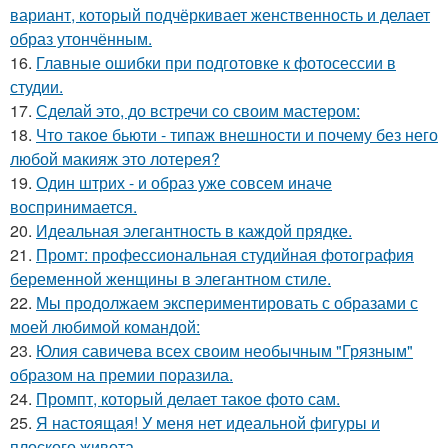
вариант, который подчёркивает женственность и делает
образ утончённым.
16.
Главные ошибки при подготовке к фотосессии в
студии.
17.
Сделай это, до встречи со своим мастером:
18.
Что такое бьюти - типаж внешности и почему без него
любой макияж это лотерея?
19.
Один штрих - и образ уже совсем иначе
воспринимается.
20.
Идеальная элегантность в каждой прядке.
21.
Промт: профессиональная студийная фотография
беременной женщины в элегантном стиле.
22.
Мы продолжаем экспериментировать с образами с
моей любимой командой:
23.
Юлия савичева всех своим необычным "Грязным"
образом на премии поразила.
24.
Промпт, который делает такое фото сам.
25.
Я настоящая! У меня нет идеальной фигуры и
плоского живота.