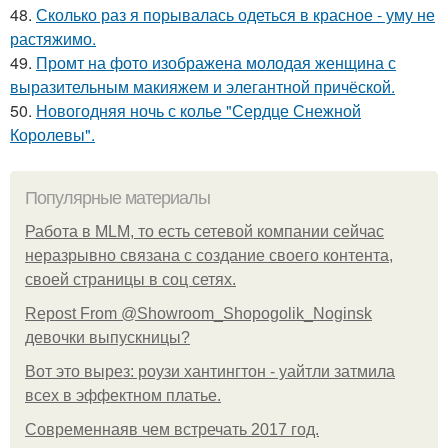
48.
Сколько раз я порывалась одеться в красное - уму не
растяжимо.
49.
Промт на фото изображена молодая женщина с
выразительным макияжем и элегантной причёской.
50.
Новогодняя ночь с колье "Сердце Снежной
Королевы".
Популярные материалы
Работа в MLM, то есть сетевой компании сейчас
неразрывно связана с создание своего контента,
своей страницы в соц сетях.
Repost From @Showroom_Shopogolik_Noginsk
девочки выпускницы?
Вот это вырез: роузи хантингтон - уайтли затмила
всех в эффектном платьe.
Современнаяв чем встречать 2017 год.