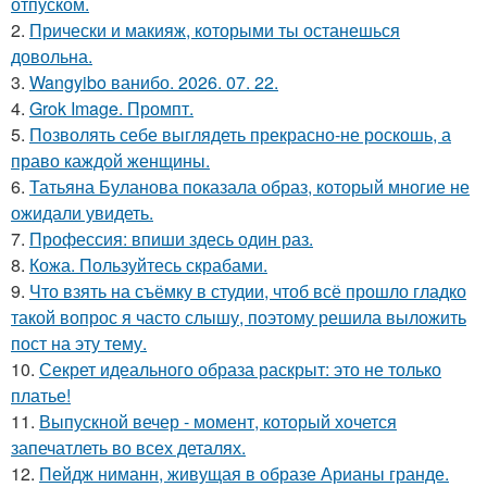
отпуском.
2.
Прически и макияж, которыми ты останешься
довольна.
3.
Wangyibo ванибо. 2026. 07. 22.
4.
Grok Image. Промпт.
5.
Позволять себе выглядеть прекрасно-не роскошь, а
право каждой женщины.
6.
Татьяна Буланова показала образ, который многие не
ожидали увидеть.
7.
Профессия: впиши здесь один раз.
8.
Кожа. Пользуйтесь скрабами.
9.
Что взять на съёмку в студии, чтоб всё прошло гладко
такой вопрос я часто слышу, поэтому решила выложить
пост на эту тему.
10.
Секрет идеального образа раскрыт: это не только
платье!
11.
Выпускной вечер - момент, который хочется
запечатлеть во всех деталях.
12.
Пейдж ниманн, живущая в образе Арианы гранде.