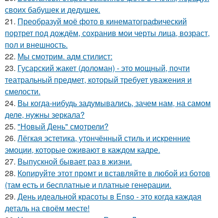
своих бабушек и дедушек.
21.
Преобразуй моё фото в кинематографический
портрет под дождём, сохранив мои черты лица, возраст,
пол и внешность.
22.
Мы смотрим. адм стилист:
23.
Гусарский жакет (доломан) - это мощный, почти
театральный предмет, который требует уважения и
смелости.
24.
Вы когда-нибудь задумывались, зачем нам, на самом
деле, нужны зеркала?
25.
"Новый День" смотрели?
26.
Лёгкая эстетика, утончённый стиль и искренние
эмоции, которые оживают в каждом кадре.
27.
Выпускной бывает раз в жизни.
28.
Копируйте этот промт и вставляйте в любой из ботов
(там есть и бесплатные и платные генерации.
29.
День идеальной красоты в Enso - это когда каждая
деталь на своём месте!