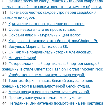
30.
Нежная тоска по снегу: Рената Литвинова очаровала
пользователей сети своим элегантным зимним образом.
31.
Признаюсь честно: каждое утро перед свадьбой я
немного волнуюсь ….
32.
Критически важно: сохранение внешности.
33.
Образ невесты - это не просто платье.
34.
Сохрани лицо и натуральный цвет волос.
35.
Как делаю: 1. захожу в этот бот тг (t. me/Chatgpt_Pr.
36.
Золушка. Марина Пантелеева 88.
37.
Ой, как мне понравилась история Алемасовых.
38.
Не меняй лицо!
39.
Фотореалистичный вертикальный портрет молодой
женщины в стиле Cinematic Fashion Portrait / Modern Noir.
40.
Изображение не меняя черты лица создай.
41.
Триптих. Верхняя часть: близкий ракурс по пояс
женщина стоит в минималистичной белой студии.
42.
Месяц назад я решила съехаться с мужчиной.
43.
Провожу каникулы в толстовке и пуховике.
44.
Негадание. Внимательно посмотрите на эти картинки