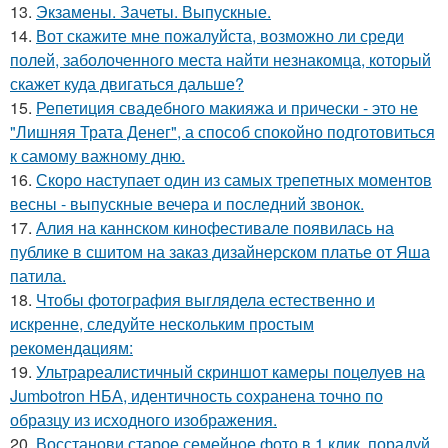
13.
Экзамены. Зачеты. Выпускные.
14.
Вот скажите мне пожалуйста, возможно ли среди
полей, заболоченного места найти незнакомца, который
скажет куда двигаться дальше?
15.
Репетиция свадебного макияжа и прически - это не
"Лишняя Трата Денег", а способ спокойно подготовиться
к самому важному дню.
16.
Скоро наступает один из самых трепетных моментов
весны - выпускные вечера и последний звонок.
17.
Алия на каннском кинофестивале появилась на
публике в сшитом на заказ дизайнерском платье от Яша
патила.
18.
Чтобы фотография выглядела естественно и
искренне, следуйте нескольким простым
рекомендациям:
19.
Ультрареалистичный скриншот камеры поцелуев на
Jumbotron НБА, идентичность сохранена точно по
образцу из исходного изображения.
20.
Восстанови старое семейное фото в 1 клик, порадуй