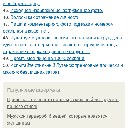
и выберите одну.
45.
Исходное изображение: загруженное фото.
46.
Волосы как отражение личности!
47.
Пиши в комментариях, фото под каким номером
реальная а какая нет.
48.
Чувствуете упадок энергии, все валится из рук, дела
идут плохо, партнеры отказывают в сотрудничестве, а
отражение в зеркале давно не радует ….
49.
Промт. Мое лицо на 100% сохрани.
50.
Испытайте стильный Луганск: трендовые прически и
макияж без лишних затрат.
Популярные материалы
Прическа - не просто волосы, а мощный инструмент
вашего стиля!
Мужской гардероб: 6 вещей, которые нравятся
женщинам