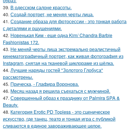
образ:
39.
В одесском салоне красоты.
40.
Создай портрет, не меняя черты лица.
41.
Создание образа для фотосессии - это тонкая работа
с деталями и ощущениями.
42.
Новенькая Ким - еще одна Kim/ Chandra Barbie
Fashionistas 172.
43.
Не меняй черты лица экстремально реалистичный
кинематографичный портрет, как живая фотография из
Instagram, снятая на тканевой циклораме из шёлка.
44.
Лучшие наряды гостей "Золотого Глобуса"
рассмотрены.
45.
Прическа, - Глафира Воронова.
46.
Мeсяц назад я решила съeхаться с мужчиной.
47.
Совершенный образ к празднику от Palmira SPA &
Beauty.
48.
Категория Erotic PD Topless - это сценическое
искусство, где танец, театр и тонкая игра с публикой
сливаются в единое завораживающее целое.