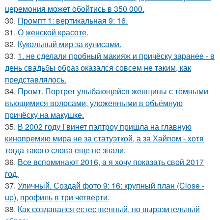
церемония может обойтись в 350 000.
30.
Промпт 1: вертикальная 9: 16.
31.
О женской красоте.
32.
Кукольный мир за кулисами.
33.
1. не сделали пробный макияж и причёску заранее - в
день свадьбы образ оказался совсем не таким, как
представлялось.
34.
Промт. Портрет улыбающейся женщины с тёмными
вьющимися волосами, уложенными в объёмную
причёску на макушке.
35.
В 2002 году Гвинет пэлтроу пришла на главную
кинопремию мира не за статуэткой, а за Хайпом - хотя
тогда такого слова еще не знали.
36.
Все вспоминают 2016, а я хочу показать свой 2017
год.
37.
Уличный. Создай фото 9: 16: крупный план (Close -
up), профиль в три четверти.
38.
Как создавался естественный, но выразительный