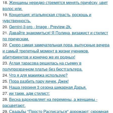
18.
Женщины нередко стремятся менять причёску, цвет
волос или.
19.
Концепция: итальянская страсть, роскошь и
чувственность.
20.
Gemini-3-pro - Image - Preview-2k.
21.
Давайте знакомиться! Я Полина, визажист и стилист
по прическам.
22.
Скоро самая замечательная пора, выпускные вечера
и самый трепетный момент в жизни учеников,
абитуриентов и конечно же их родных!
23.
Аглая тарасова решилась на съемку в
полупрозрачном платье без бюстгальтера.
24.
Что я для макияжа использую?
25.
Пора разбить пару яичек, Джек!
26.
Наша героиня 3 сезона шикарная Дарья.
27.
ии таккк. адм стилист:
28.
Весна вдохновляет на перемены, а женщины -
расцветают.
29.
Свадьбы "Просто Расписаться" дорожают: скромная