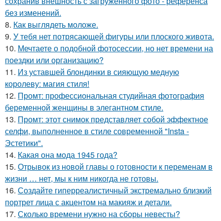
сохранив внешность с загруженного фото - референса
без изменений.
8.
Как выглядеть моложе.
9.
У тебя нет потрясающей фигуры или плоского живота.
10.
Мечтаете о подобной фотосессии, но нет времени на
поездки или организацию?
11.
Из уставшей блондинки в сияющую медную
королеву: магия стиля!
12.
Промт: профессиональная студийная фотография
беременной женщины в элегантном стиле.
13.
Промт: этот снимок представляет собой эффектное
селфи, выполненное в стиле современной "Insta -
Эстетики".
14.
Какая она мода 1945 года?
15.
Отрывок из новой главы о готовности к переменам в
жизни … нет, мы к ним никогда не готовы.
16.
Создайте гиперреалистичный экстремально близкий
портрет лица с акцентом на макияж и детали.
17.
Сколько времени нужно на сборы невесты?