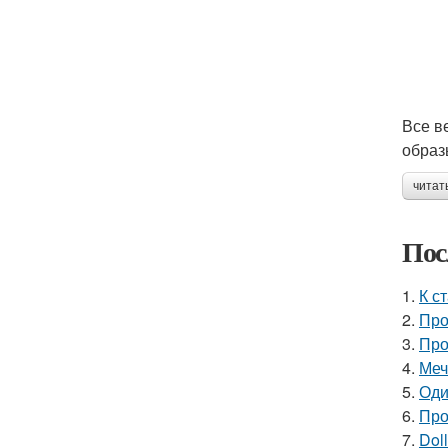
Все в
образ
читат
Пос
1.
К с
2.
Про
3.
Про
4.
Меч
5.
Оди
6.
Про
7.
Doll