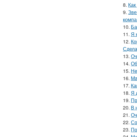
8.
Как
9.
Зве
компа
10.
Ба
11.
Я 
12.
Ко
Сдела
13.
Оч
14.
Об
15.
Не
16.
Ma
17.
Ка
18.
Я 
19.
Пр
20.
В 
21.
Оч
22.
Со
23.
По
24.
Ма