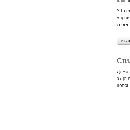
након
У Еле
«прои
совет
читат
Сти
Демон
акцен
непон