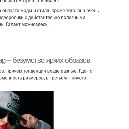
 срочно смотреть эти видео!
 области моды и стиля. Кроме того, она очень
идеоролики с действительно полезными
ны Галант можноздесь.
g – безумство ярких образов
, причем тенденции везде разные. Где-то
орменность размеров, в третьем – ничего