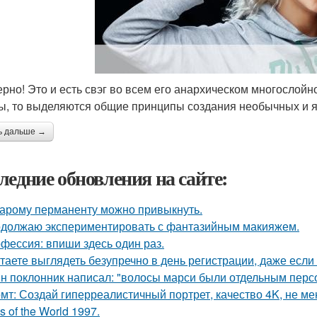
ерно! Это и есть свэг во всем его анархическом многослой
ы, то выделяются общие принципы создания необычных и яр
ь дальше →
ледние обновления на сайте:
тарому перманенту можно привыкнуть.
должаю экспериментировать с фантазийным макияжем.
фессия: впиши здесь один раз.
таете выглядеть безупречно в день регистрации, даже есл
н поклонник написал: "волосы марси были отдельным перс
мт: Создай гиперреалистичный портрет, качество 4K, не ме
s of the World 1997.