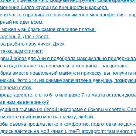
менение билла каулиц во внешности и карьера.
еня часто спрашивают, почему именно моя профессия - па
рный не идет всем.
 можешь выбрать самое красивое платье.
адебный. Для невест.
ра разбить пару яичек, Джек!
 таккк. адм стилист:
рвый образ для Ани я подобрала максимально придерживая
сна вдохновляет на перемены, а женщины - расцветают.
брав вместе правильный макияж и прическу, вы получите 
нский. Фото 3: 4. на снимке запечатлена девушка, позиру
е время суток.
представляете, кто-то 6-го или даже 7-го марта остался дом
м к нам на вечеринку?
удийная съёмка на белой циклораме с боковым светом, Can
 можете прийти ко мне на съемку, любой.
обы съёмка прошла легко и комфортно, подготовка не долж
дписывайтесь на мой канал t. me/Filatovapromt там много п