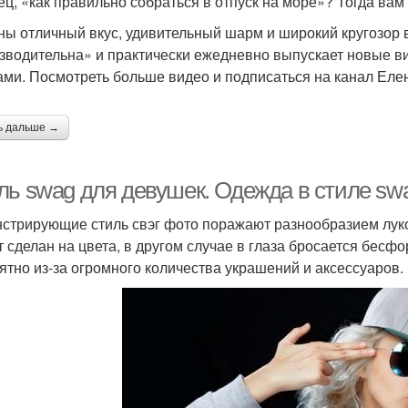
ец, «как правильно собраться в отпуск на море»? Тогда вам
ны отличный вкус, удивительный шарм и широкий кругозор в
зводительна» и практически ежедневно выпускает новые в
ами. Посмотреть больше видео и подписаться на канал Еле
ь дальше →
ль swag для девушек. Одежда в стиле swa
стрирующие стиль свэг фото поражают разнообразием луков
т сделан на цвета, в другом случае в глаза бросается бесф
ятно из-за огромного количества украшений и аксессуаров.