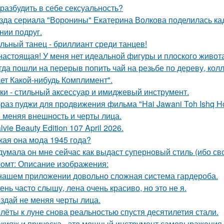
 разбудить в себе сексуальность?
зда сериала "Воронины" Екатерина Волкова поделилась кад
нии подруг.
льный танец - бриллиант среди танцев!
настоящая! У меня нет идеальной фигуры и плоского живота
гда пошли на перерыв попить чай на резьбе по дереву, колл
ет Какой-нибудь Комплимент".
ки - стильный аксессуар и имиджевый инструмент.
раз пуджи для продвижения фильма "Hai Jawani Toh Ishq Ho
 меняя внешность и черты лица.
lvie Beauty Edition 107 April 2026.
кая она мода 1945 года?
думала он мне сейчас как выдаст суперновый стиль (ибо св
омт: Описание изображения:
нашем приложении довольно сложная система гардероба.
ень часто слышу, лена очень красиво, но это не я.
здай не меняя черты лица.
лёты к луне снова реальностью спустя десятилетия стали.
кияж и прическа - это мощный инструмент самовыражения и