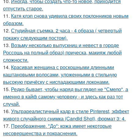
10.
Иногда, чтобы создать что-то новое, приходится
отпустить старое.
11.
Катя клэп снова удивила своих поклонников новым
образом.
12.
Студийная съемка. 2 часа - 4 образа ( четвертый
покажу следующим постом).
13.
Возьму несколько выпускниц и невест в городе
Россошь на полный образ) прическа, макияж любой
сложности.
14.
Красивая женщина с роскошными длинными
каштановыми волосами, уложенными в стильную
высокую причёску с ниспадающими локонами.
15.
Редко бывает, чтобы наряд выглядел не "Смело", а
именно в кайф самому человеку - и здесь как раз тот
случай.
16.
Ультрареалистичный кадр в стиле Pinterest, эффект
живого случайного снимка (Candid Shot), формат 3: 4.
17.
Преображение. "До": кожа имеет некоторые
несовершенства и покраснения.