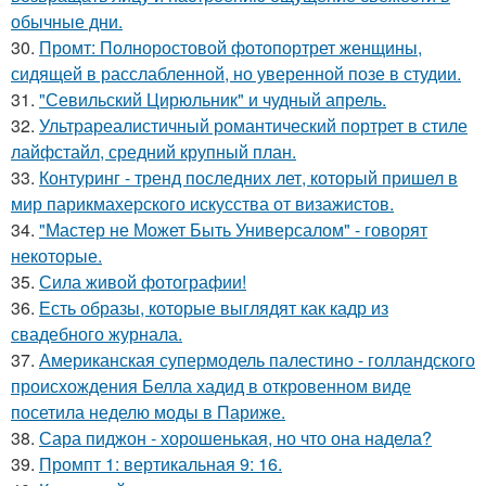
обычные дни.
30.
Промт: Полноростовой фотопортрет женщины,
сидящей в расслабленной, но уверенной позе в студии.
31.
"Севильский Цирюльник" и чудный апрель.
32.
Ультрареалистичный романтический портрет в стиле
лайфстайл, средний крупный план.
33.
Контуринг - тренд последних лет, который пришел в
мир парикмахерского искусства от визажистов.
34.
"Мастер не Может Быть Универсалом" - говорят
некоторые.
35.
Сила живой фотографии!
36.
Есть образы, которые выглядят как кадр из
свадебного журнала.
37.
Американская супермодель палестино - голландского
происхождения Белла хадид в откровенном виде
посетила неделю моды в Париже.
38.
Сара пиджон - хорошенькая, но что она надела?
39.
Промпт 1: вертикальная 9: 16.