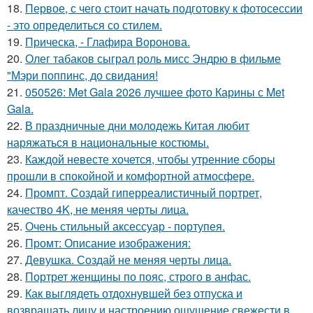
18.
Первое, с чего стоит начать подготовку к фотосессии
- это определиться со стилем.
19.
Прическа, - Глафира Воронова.
20.
Олег табаков сыграл роль мисс Эндрю в фильме
"Мэри поппинс, до свидания!
21.
050526: Met Gala 2026 лучшее фото Карины с Met
Gala.
22.
В праздничные дни молодежь Китая любит
наряжаться в национальные костюмы.
23.
Каждой невесте хочется, чтобы утренние сборы
прошли в спокойной и комфортной атмосфере.
24.
Промпт. Создай гиперреалистичный портрет,
качество 4K, не меняя черты лица.
25.
Очень стильный аксессуар - портупея.
26.
Промт: Описание изображения:
27.
Девушка. Создай не меняя черты лица.
28.
Портрет женщины по пояс, строго в анфас.
29.
Как выглядеть отдохнувшей без отпуска и
возвращать лицу и настроению ощущение свежести в