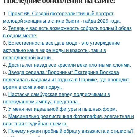
1.
Промт 65. Создай фотореалистичный портрет
молодой женщины в стиле бьюти - гайда 2026 года.
2.
Теперь у вас есть возможность собрать полный образ
в одном месте.
3.
Естественность всегда в моде - это утверждение
актуально как в мире моды и красоты, так и в
повседневной жизни.
4.
Десять лет назад все красили веки плотными слоями.
5.
Звезда сериала "Воронины" Екатерина Волкова
поделилась кадрами из отдыха в Париже, где проводит
время в компании подруг.
6.
Настасья самбурская перед подписчиками в
неожиданном амплуа предстала.
7.
У меня нет идеальной фигуры и пышных форм.
8.
Максимально реалистичная фотография, элегантная и
властная студийная съемка.
9.
Почему нужен пробный образ у визажиста и стилиста?