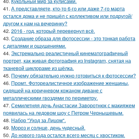
40.
Кукольный мир за кулисами.
41.
А представляете, кто-то 6-го или даже 7-го марта
остался дома и не пришёл с коллективом или подругой/
другом к нам на вечеринку?
42.
2016 - год, который перевернул всё.
43.
Создание образа для фотосессии - это тонкая работа
с деталями и ощущениями.
44.
Экстремально реалистичный кинематографичный
портрет, как живая фотография из Instagram, снятая на
тканевой циклораме из шёлка.
45.
Почему обязательно нужно готовиться к фотосессии?
46.
Промт. Фотореалистичное изображение женщины,
сидящей на коричневом кожаном диване с
металлическими гвоздями по периметру.
47.
Семилетняя дочь Анастасии Заворотнюк с макияжем
появилась на ледовом шоу с Петром Чернышевым.
48.
Набор "Уход за Лицом".
49.
Мороз и солнце, день чудесный.
50.
До нового года остался всего месяц с хвостиком.