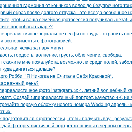
ершенная гармония от кончиков волос до безупречного тон
рвый образ после долгого отпуска - это всегда особенное н
тите, чтобы ваша семейная фотосессия получилась незаб
тите попробовать каре?
перреалистичное зеркальное селфи по грудь, сохранить вн
и эксперименты с фотографией.
еальная челка за пару минут.
дость, гордость, волнение, грусть, облегчение, свобода.
т скажите мне пожалуйста, возможно ли среди полей, забо
т куда двигаться дальше?
рго Робби: "Я Никогда не Считала Себя Красивой".
вас важный день?
перреалистичное фото Instagram, 3: 4. летний волшебный ка
омпт. Создай гиперреалистичный портрет, качество 4K, не 
тречайте первую обложку нового номера Wedding апрель - 
атых.
к подготовиться к фотосессии, чтобы получить вау - результ
здай фотореалистичный портрет женщины в чёрном оверса