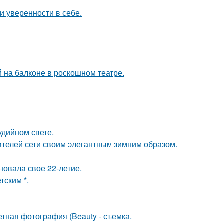
 уверенности в себе.
на балконе в роскошном театре.
удийном свете.
ателей сети своим элегантным зимним образом.
новала свое 22-летие.
тским *.
тная фотография (Beauty - съемка.