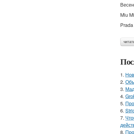
Весен
Miu M
Prada
читат
Пос
1.
Нов
2.
Объ
3.
Мад
4.
Gro
5.
Про
6.
Stri
7.
Что
дейст
8.
Про