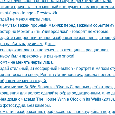
лёты к луне снова реальностью спустя десятилетия стали.
кияж и прическа - это мощный инструмент самовыражения и
mini-3-pro - Image - Preview-2k.
здай не меняя черты лица.
чему так важен пробный макияж перед важным событием?
астер не Может Быть Универсалом" - говорят некоторые.
здайте гиперреалистичное изображение женщины, стоящей 
ра разбить пару яичек, Джек!
сна вдохновляет на перемены, а женщины - расцветают.
ньфу были прекрасны в разные эпохи!
омт - не менять черты лица.
здай стильный, атмосферный Fashion - портрет в мягком ст
жная тоска по снегу: Рената Литвинова очаровала пользов
ображение меня создай.
триса милли Бобби Браун из "Очень Странных дел" отпразд
Украшения для волос: сделайте образ редакционным, а не де
йна дома с часами The House With a Clock in Its Walls (2018).
з фотостудии. Без камеры.
омт: тип изображения: профессиональная студийная портре