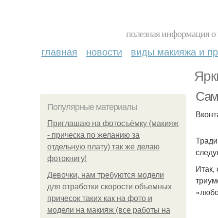
полезная информация о 
главная
новости
виды макияжа и пр
Ярк
Сам
Популярные материалы
Вконт
Приглашаю на фотосъёмку (макияж
- прическа по желанию за
Тради
отдельную плату) так же делаю
следу
фотокнигу!
Итак,
Девочки, нам требуются модели
триум
для отработки скорости объемных
«любо
причесок таких как на фото и
модели на макияж (все работы на