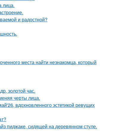
а лица.
астроение.
ываемой и радостной?
ешность.
лоченного места найти незнакомца, который
др, золотой час.
меняя черты лица.
май'26, вдохновленного эстетикой ревущих
ат?
йз пиджаке, сидящей на деревянном стуле.