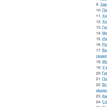
9.
Зав
10.
Пе
11.
Хо
12.
Хо
13.
Ги
14.
Мо
15.
Ид
16.
Ра
17.
Во
скаже
18.
Ма
19.
У 
20.
Ги
21.
Пр
22.
Вс
двадц
23.
Ка
24.
Со