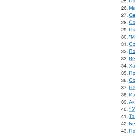
25.
По
26.
Ма
27.
Ge
28.
Со
29.
По
30.
"М
31.
Со
32.
По
33.
Ве
34.
Ха
35.
Пр
36.
Со
37.
Не
38.
Из
39.
Ак
40.
* 
41.
Та
42.
Бе
43.
Пр