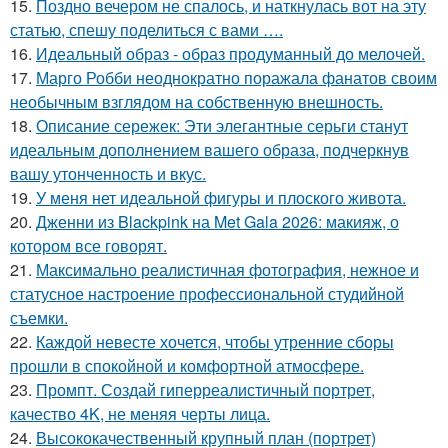
15.
Поздно вечером не спалось, и наткнулась вот на эту
статью, спешу поделиться с вами ….
16.
Идеальный образ - образ продуманный до мелочей.
17.
Марго Робби неоднократно поражала фанатов своим
необычным взглядом на собственную внешность.
18.
Описание сережек: Эти элегантные серьги станут
идеальным дополнением вашего образа, подчеркнув
вашу утонченность и вкус.
19.
У меня нет идеальной фигуры и плоского живота.
20.
Дженни из Blackpink на Met Gala 2026: макияж, о
котором все говорят.
21.
Максимально реалистичная фотография, нежное и
статусное настроение профессиональной студийной
съемки.
22.
Каждой невесте хочется, чтобы утренние сборы
прошли в спокойной и комфортной атмосфере.
23.
Промпт. Создай гиперреалистичный портрет,
качество 4K, не меняя черты лица.
24.
Высококачественный крупный план (портрет)