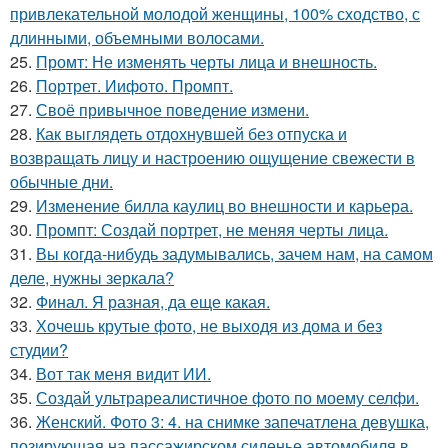
привлекательной молодой женщины, 100% сходство, с
длинными, объемными волосами.
25.
Промт: Не изменять черты лица и внешность.
26.
Портрет. Иифото. Промпт.
27.
Своё привычное поведение измени.
28.
Как выглядеть отдохнувшей без отпуска и
возвращать лицу и настроению ощущение свежести в
обычные дни.
29.
Изменение билла каулиц во внешности и карьера.
30.
Промпт: Создай портрет, не меняя черты лица.
31.
Вы когда-нибудь задумывались, зачем нам, на самом
деле, нужны зеркала?
32.
Финал. Я разная, да еще какая.
33.
Хочешь крутые фото, не выходя из дома и без
студии?
34.
Вот так меня видит ИИ.
35.
Создай ультрареалистичное фото по моему селфи.
36.
Женский. Фото 3: 4. на снимке запечатлена девушка,
позирующая на пассажирском сиденье автомобиля в