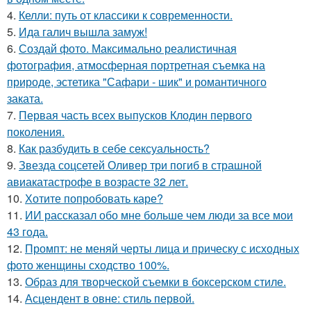
4.
Келли: путь от классики к современности.
5.
Ида галич вышла замуж!
6.
Создай фото. Максимально реалистичная
фотография, атмосферная портретная съемка на
природе, эстетика "Сафари - шик" и романтичного
заката.
7.
Первая часть всех выпусков Клодин первого
поколения.
8.
Как разбудить в себе сексуальность?
9.
Звезда соцсетей Оливер три погиб в страшной
авиакатастрофе в возрасте 32 лет.
10.
Хотите попробовать каре?
11.
ИИ рассказал обо мне больше чем люди за все мои
43 года.
12.
Промпт: не меняй черты лица и прическу с исходных
фото женщины сходство 100%.
13.
Образ для творческой съемки в боксерском стиле.
14.
Асцендент в овне: стиль первой.