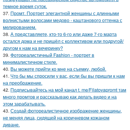
темное время суток.
37.
Промт. Портрет элегантной женщины с длинными
волнистыми волосами медово - каштанового оттенка с
мелированием.
38.
А представляете, кто-то 6-го или даже 7-го марта
остался дома и не пришёл с коллективом или подругой/
другом к нам на вечеринку?
39.
Фотореалистичный Fashion - портрет в
минималистичном стиле.
40.
Вы можете прийти ко мне на съемку, любой.
41.
Что бы мы спросили у вас, если бы вы пришли к нам
на преображение.
42.
Подписывайтесь на мой канал t. me/Filatovapromt там
много промтов и рассказываю как делать видео и на
этом зарабатывать.
43.
Создай фотореалистичное изображение женщины,
не меняя лица, сидящей на коричневом кожаном
диване.