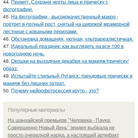
44.
Промпт. Сохрани черты лица и прическу с
фотографии.
45.
На фотографии - высококачественный макро -
портрет в полный рост, снятый на широкой мраморной
лестнице с коваными перилами.
46.
Обстановка домашняя, уютная, ультрареалистичная.
47.
Идеальный праздник: как выглядеть на все 100 в
новогоднюю ночь.
48.
Окошки на выходные декабря на макияж/прическу/
образ:
49.
Испытайте стильный Луганск: трендовые прически и
макияж без лишних затрат.
50.
Почему нейрофотосессия круто - это?
Популярные материалы
На шанхайской премьере "Человека - Паука:
Совершенно Новый День" зендея выбрала не
просто очередной наряд, а настоящий артефакт