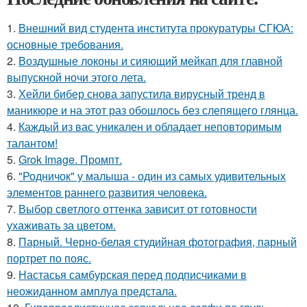
1.
Внешний вид студента института прокуратуры СГЮА:
основные требования.
2.
Воздушные локоны и сияющий мейкап для главной
выпускной ночи этого лета.
3.
Хейли бибер снова запустила вирусный тренд в
маникюре и на этот раз обошлось без слепящего глянца.
4.
Каждый из вас уникален и обладает неповторимым
талантом!
5.
Grok Image. Промпт.
6.
"Родничок" у малыша - один из самых удивительных
элементов раннего развития человека.
7.
Выбор светлого оттенка зависит от готовности
ухаживать за цветом.
8.
Парный. Черно-белая студийная фотография, парный
портрет по пояс.
9.
Настасья самбурская перед подписчиками в
неожиданном амплуа предстала.