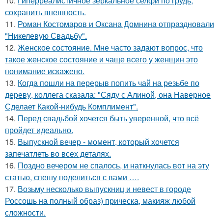
10.
Гиперреалистичное зеркальное селфи по грудь,
сохранить внешность.
11.
Роман Костомаров и Оксана Домнина отпраздновали
"Никелевую Свадьбу".
12.
Женское состояние. Мне часто задают вопрос, что
такое женское состояние и чаще всего у женщин это
понимание искажено.
13.
Когда пошли на перерыв попить чай на резьбе по
дереву, коллега сказала: "Сяду с Алиной, она Наверное
Сделает Какой-нибудь Комплимент".
14.
Перед свадьбой хочется быть уверенной, что всё
пройдет идеально.
15.
Выпускной вечер - момент, который хочется
запечатлеть во всех деталях.
16.
Поздно вечером не спалось, и наткнулась вот на эту
статью, спешу поделиться с вами ….
17.
Возьму несколько выпускниц и невест в городе
Россошь на полный образ) прическа, макияж любой
сложности.