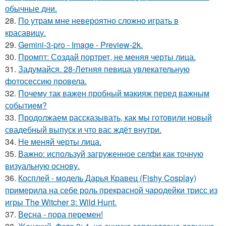
обычные дни.
28.
По утрам мне невероятно сложно играть в
красавицу.
29.
Gemini-3-pro - Image - Preview-2k.
30.
Промпт: Создай портрет, не меняя черты лица.
31.
Задумайся. 28-Летняя певица увлекательную
фотосессию провела.
32.
Почему так важен пробный макияж перед важным
событием?
33.
Продолжаем рассказывать, как мы готовили новый
свадебный выпуск и что вас ждёт внутри.
34.
Не меняй черты лица.
35.
Важно: используй загруженное селфи как точную
визуальную основу.
36.
Косплей - модель Дарья Кравец (Fishy Cosplay)
примерила на себе роль прекрасной чародейки трисс из
игры The Witcher 3: Wild Hunt.
37.
Весна - пора перемен!