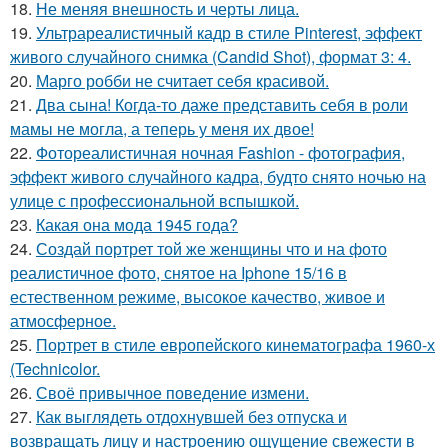
18.
Не меняя внешность и черты лица.
19.
Ультрареалистичный кадр в стиле Pinterest, эффект
живого случайного снимка (Candid Shot), формат 3: 4.
20.
Марго робби не считает себя красивой.
21.
Два сына! Когда-то даже представить себя в роли
мамы не могла, а теперь у меня их двое!
22.
Фотореалистичная ночная Fashion - фотография,
эффект живого случайного кадра, будто снято ночью на
улице с профессиональной вспышкой.
23.
Какая она мода 1945 года?
24.
Создай портрет той же женщины что и на фото
реалистичное фото, снятое на Iphone 15/16 в
естественном режиме, высокое качество, живое и
атмосферное.
25.
Портрет в стиле европейского кинематографа 1960-х
(Technicolor.
26.
Своё привычное поведение измени.
27.
Как выглядеть отдохнувшей без отпуска и
возвращать лицу и настроению ощущение свежести в