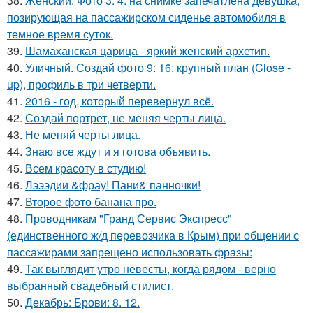
38.
Женский. Фото 3: 4. на снимке запечатлена девушка,
позирующая на пассажирском сиденье автомобиля в
темное время суток.
39.
Шамаханская царица - яркий женский архетип.
40.
Уличный. Создай фото 9: 16: крупный план (Close -
up), профиль в три четверти.
41.
2016 - год, который перевернул всё.
42.
Создай портрет, не меняя черты лица.
43.
Не меняй черты лица.
44.
Знаю все ждут и я готова объявить.
45.
Всем красоту в студию!
46.
Лэээдии &фрау! Пани& панночки!
47.
Второе фото банана про.
48.
Проводникам "Гранд Сервис Экспресс"
(единственного ж/д перевозчика в Крым) при общении с
пассажирами запрещено использовать фразы:
49.
Так выглядит утро невесты, когда рядом - верно
выбранный свадебный стилист.
50.
Декабрь: Брови: 8. 12.