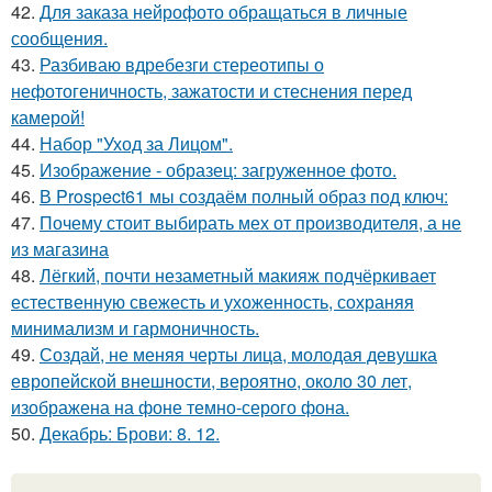
42.
Для заказа нейрофото обращаться в личные
сообщения.
43.
Разбиваю вдребезги стереотипы о
нефотогеничность, зажатости и стеснения перед
камерой!
44.
Набор "Уход за Лицом".
45.
Изображение - образец: загруженное фото.
46.
В Prospect61 мы создаём полный образ под ключ:
47.
Почему стоит выбирать мех от производителя, а не
из магазина
48.
Лёгкий, почти незаметный макияж подчёркивает
естественную свежесть и ухоженность, сохраняя
минимализм и гармоничность.
49.
Создай, не меняя черты лица, молодая девушка
европейской внешности, вероятно, около 30 лет,
изображена на фоне темно-серого фона.
50.
Декабрь: Брови: 8. 12.