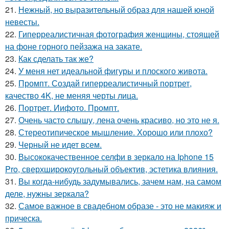
21.
Нежный, но выразительный образ для нашей юной
невесты.
22.
Гиперреалистичная фотография женщины, стоящей
на фоне горного пейзажа на закате.
23.
Как сделать так же?
24.
У меня нет идеальной фигуры и плоского живота.
25.
Промпт. Создай гиперреалистичный портрет,
качество 4K, не меняя черты лица.
26.
Портрет. Иифото. Промпт.
27.
Очень часто слышу, лена очень красиво, но это не я.
28.
Стереотипическое мышление. Хорошо или плохо?
29.
Черный не идет всем.
30.
Высококачественное селфи в зеркало на Iphone 15
Pro, сверхширокоугольный объектив, эстетика влияния.
31.
Вы когда-нибудь задумывались, зачем нам, на самом
деле, нужны зеркала?
32.
Самое важное в свадебном образе - это не макияж и
прическа.