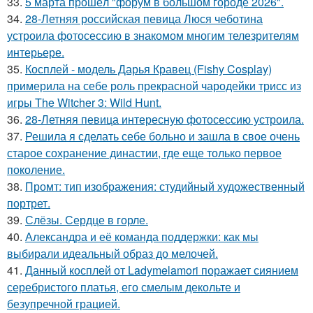
33.
5 марта прошёл "форум в большом городе 2026".
34.
28-Летняя российская певица Люся чеботина
устроила фотосессию в знакомом многим телезрителям
интерьере.
35.
Косплей - модель Дарья Кравец (Fishy Cosplay)
примерила на себе роль прекрасной чародейки трисс из
игры The Witcher 3: Wild Hunt.
36.
28-Летняя певица интересную фотосессию устроила.
37.
Решила я сделать себе больно и зашла в свое очень
старое сохранение династии, где еще только первое
поколение.
38.
Промт: тип изображения: студийный художественный
портрет.
39.
Слёзы. Сердце в горле.
40.
Александра и её команда поддержки: как мы
выбирали идеальный образ до мелочей.
41.
Данный косплей от Ladymelamori поражает сиянием
серебристого платья, его смелым декольте и
безупречной грацией.