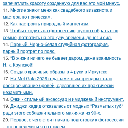
запечатлить красоту созданную для вас это мой минус.
11.
Многие знают меня как свадебного визажиста и
мастера по прическам.
12.
Как настроить природный магнетизм.
13.
Чтобы сходить на фотосессию, нужно собрать всю
семью, потратить на это кучу времени, денег и сил.
14.
Парный. Черно-белая студийная фотография,
парный портрет по пояс.
15.
"В жизни ничего не бывает даром, даже взаимность
Н. к. Крупской!
16.
Создаю красивые образы в 4 руки в Иркутске.
17.
На Met Gala 2026 года заметным трендом стало
обесцвечивание бровей, сделавшее их практически
незаметными.
18.
Очки - стильный аксессуар и имиджевый инструмент.
19.
Джиджи хадид отказалась от модных "Размытых губ"
ради этого соблазнительного макияжа из 90-х.
20.
Первое, с чего стоит начать подготовку к фотосессии
- это определиться со стилем.