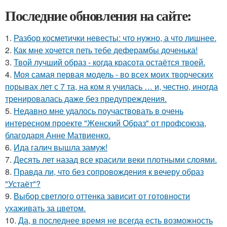
Последние обновления на сайте:
1.
Разбор косметички невесты: что нужно, а что лишнее.
2.
Как мне хочется петь тебе деферамбы доченька!
3.
Твой лучший образ - когда красота остаётся твоей.
4.
Моя самая первая модель - во всех моих творческих
порывах лет с 7 та, на ком я училась … и, честно, иногда
тренировалась даже без предупреждения.
5.
Недавно мне удалось поучаствовать в очень
интересном проекте "Женский Образ" от профсоюза,
благодаря Анне Матвиенко.
6.
Ида галич вышла замуж!
7.
Десять лет назад все красили веки плотными слоями.
8.
Правда ли, что без сопровождения к вечеру образ
"Устаёт"?
9.
Выбор светлого оттенка зависит от готовности
ухаживать за цветом.
10.
Да, в последнее время не всегда есть возможность