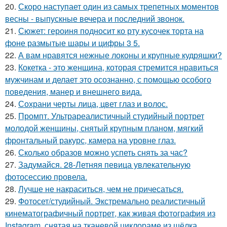
20.
Скоро наступает один из самых трепетных моментов
весны - выпускные вечера и последний звонок.
21.
Сюжет: героиня подносит ко рту кусочек торта на
фоне размытые шары и цифры 3 5.
22.
А вам нравятся нежные локоны и крупные кудряшки?
23.
Кокетка - это женщина, которая стремится нравиться
мужчинам и делает это осознанно, с помощью особого
поведения, манер и внешнего вида.
24.
Сохрани черты лица, цвет глаз и волос.
25.
Промпт. Ультрареалистичный студийный портрет
молодой женщины, снятый крупным планом, мягкий
фронтальный ракурс, камера на уровне глаз.
26.
Сколько образов можно успеть снять за час?
27.
Задумайся. 28-Летняя певица увлекательную
фотосессию провела.
28.
Лучше не накраситься, чем не причесаться.
29.
Фотосет/студийный. Экстремально реалистичный
кинематографичный портрет, как живая фотография из
Instagram, снятая на тканевой циклораме из шёлка.