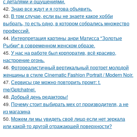
с деталями и ощущениями.
42.
Знаю все ждут и я готова объявить.
43.
В том случае, если вы не знаете какое хобби
выбрать, то есть одно, в котором собрались множество
профессий.
44.
Интерпретация картины анри Матисса "Золотые
Рыбки" в современном женском образе.
45.
У нас на работе был корпоратив, всё красиво,
настроение огонь.
46.
Фотореалистичный вертикальный портрет молодой
женщины в стиле Cinematic Fashion Portrait / Modern Noir.
47.
Сервисы где можно повторить промт: t.
me/Gptchatnei.
48.
Добрый день редакторы!
49.
Почему стоит выбирать мех от производителя, а не
из магазина
50.
Можем ли мы увидеть своё лицо если нет зеркала
или какой-то другой отражающей поверхности?