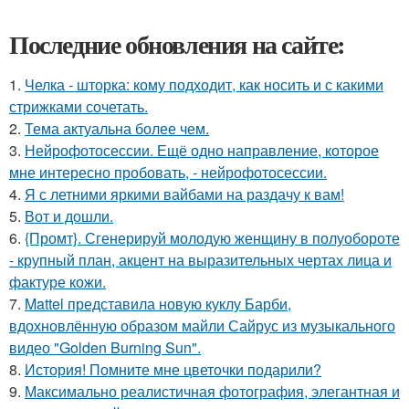
Последние обновления на сайте:
1.
Челка - шторка: кому подходит, как носить и с какими
стрижками сочетать.
2.
Тема актуальна более чем.
3.
Нейрофотосессии. Ещё одно направление, которое
мне интересно пробовать, - нейрофотосессии.
4.
Я с летними яркими вайбами на раздачу к вам!
5.
Вот и дошли.
6.
{Промт}. Сгенерируй молодую женщину в полуобороте
- крупный план, акцент на выразительных чертах лица и
фактуре кожи.
7.
Mattel представила новую куклу Барби,
вдохновлённую образом майли Сайрус из музыкального
видео "Golden Burning Sun".
8.
История! Помните мне цветочки подарили?
9.
Максимально реалистичная фотография, элегантная и