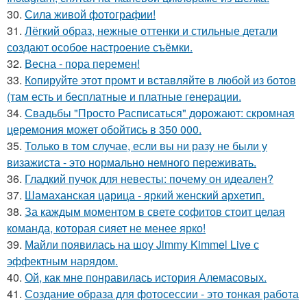
30.
Сила живой фотографии!
31.
Лёгкий образ, нежные оттенки и стильные детали
создают особое настроение съёмки.
32.
Весна - пора перемен!
33.
Копируйте этот промт и вставляйте в любой из ботов
(там есть и бесплатные и платные генерации.
34.
Свадьбы "Просто Расписаться" дорожают: скромная
церемония может обойтись в 350 000.
35.
Только в том случае, если вы ни разу не были у
визажиста - это нормально немного переживать.
36.
Гладкий пучок для невесты: почему он идеален?
37.
Шамаханская царица - яркий женский архетип.
38.
За каждым моментом в свете софитов стоит целая
команда, которая сияет не менее ярко!
39.
Майли появилась на шоу Jimmy Kimmel Live с
эффектным нарядом.
40.
Ой, как мне понравилась история Алемасовых.
41.
Создание образа для фотосессии - это тонкая работа