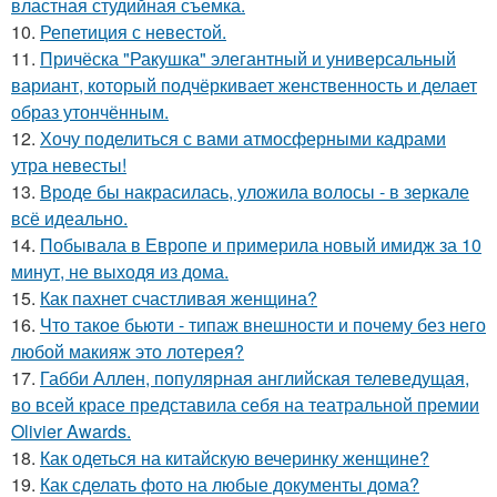
властная студийная съемка.
10.
Репетиция с невестой.
11.
Причёска "Ракушка" элегантный и универсальный
вариант, который подчёркивает женственность и делает
образ утончённым.
12.
Хочу поделиться с вами атмосферными кадрами
утра невесты!
13.
Вроде бы накрасилась, уложила волосы - в зеркале
всё идеально.
14.
Побывала в Европе и примерила новый имидж за 10
минут, не выходя из дома.
15.
Как пахнет счастливая женщина?
16.
Что такое бьюти - типаж внешности и почему без него
любой макияж это лотерея?
17.
Габби Аллен, популярная английская телеведущая,
во всей красе представила себя на театральной премии
Olivier Awards.
18.
Как одеться на китайскую вечеринку женщине?
19.
Как сделать фото на любые документы дома?