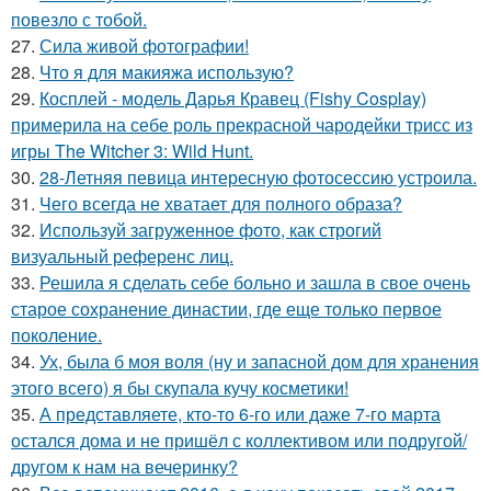
повезло с тобой.
27.
Сила живой фотографии!
28.
Что я для макияжа использую?
29.
Косплей - модель Дарья Кравец (Fishy Cosplay)
примерила на себе роль прекрасной чародейки трисс из
игры The Witcher 3: Wild Hunt.
30.
28-Летняя певица интересную фотосессию устроила.
31.
Чего всегда не хватает для полного образа?
32.
Используй загруженное фото, как строгий
визуальный референс лиц.
33.
Решила я сделать себе больно и зашла в свое очень
старое сохранение династии, где еще только первое
поколение.
34.
Ух, была б моя воля (ну и запасной дом для хранения
этого всего) я бы скупала кучу косметики!
35.
А представляете, кто-то 6-го или даже 7-го марта
остался дома и не пришёл с коллективом или подругой/
другом к нам на вечеринку?