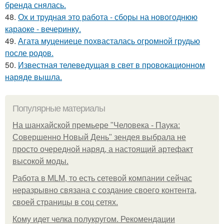
бренда снялась.
48.
Ох и трудная это работа - сборы на новогоднюю
караоке - вечеринку.
49.
Агата муцениеце похвасталась огромной грудью
после родов.
50.
Известная телеведущая в свет в провокационном
наряде вышла.
Популярные материалы
На шанхайской премьере "Человека - Паука:
Совершенно Новый День" зендея выбрала не
просто очередной наряд, а настоящий артефакт
высокой моды.
Работа в MLM, то есть сетевой компании сейчас
неразрывно связана с создание своего контента,
своей страницы в соц сетях.
Кому идет челка полукругом. Рекомендации