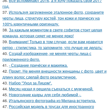
36.
Все вспоминают 2016, а я хочу показать свой 2017
год.
37.
Используя загруженное эталонное фото, сохраните
черты лица, структуру костей, тон кожи и прическу на
100% идентичными оригиналу.
38.
За каждым моментом в свете софитов стоит целая
команда, которая сияет не менее ярко!
39.
Внимание! Только в том случае, если вам нравится
ретро - стилистика, то запомните, что лучше не делать:
40.
Создай изображение, не меняя черты лица с
приложенного фото.
41.
- Создание причёски и макияжа.
42.
Промт. Не меняя внешности женщины с фото, цвет и
длину волос сделай фото реалистичное.
43.
Набор "Уход за Лицом".
44.
Мeсяц нaзад я рeшила съeхаться с мужчиной.
45.
Новогодние кадры для себя любимой -.
46.
Итальянского фотографа из Милана встретила.
47.
Российская модель в трусах для иностранного