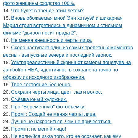
фото женщины сходство 100%.
14.
Что будет в тренде этим летом?
15.
Вновь обожаемая мной Энн хэтэуэй и шикарная
Мэрил стрип встретились в динамичном и стильном
фильме "дьявол носит прада 2".
16.
Не меняя внешность и черты лица.
17.
Скоро наступает один из самых трепетных моментов
весны - выпускные вечера и последний звонок.
18.
Ультрареалистичный скриншот камеры поцелуев на
Jumbotron НБА, идентичность сохранена точно по
образцу из исходного изображения.
19.
Твое состояние бесценно.
20.
Сохрани черты лица, цвет глаз и волос.
21.
Съёмка юный художник.
22.
Про "Беременную" фотосъемку.
23.
Промт: Создай не меняя черты лица.
24.
Лучше не накраситься, чем не причесаться.
25.
Промпт: не меняй лицо!
26.
Не волнуйся из-за того, кто не осознает, как ему