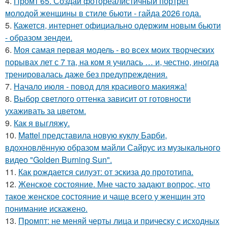
4.
Промт 65. Создай фотореалистичный портрет
молодой женщины в стиле бьюти - гайда 2026 года.
5.
Кажется, интернет официально одержим новым бьюти
- образом зендеи.
6.
Моя самая первая модель - во всех моих творческих
порывах лет с 7 та, на ком я училась … и, честно, иногда
тренировалась даже без предупреждения.
7.
Начало июля - повод для красивого макияжа!
8.
Выбор светлого оттенка зависит от готовности
ухаживать за цветом.
9.
Как я выгляжу.
10.
Mattel представила новую куклу Барби,
вдохновлённую образом майли Сайрус из музыкального
видео "Golden Burning Sun".
11.
Как рождается силуэт: от эскиза до прототипа.
12.
Женское состояние. Мне часто задают вопрос, что
такое женское состояние и чаще всего у женщин это
понимание искажено.
13.
Промпт: не меняй черты лица и прическу с исходных