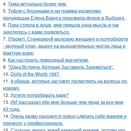
4.
Тема актуальна более чем.
5.
Туфли с бусинками и ни грамма косметики:
похудевшая Елена Ваенга произвела фурор в Выборге.
6.
Пока стояла в душе, мне пришла одна мысль и так
захотелось с вами поделиться.
7.
{Промт}. Сгенерируй молодую женщину в полуобороте
- крупный план, акцент на выразительных чертах лица и
фактуре кожи.
8.
Как настроить природный магнетизм.
9.
"Одна Встреча, Которая Заставила Задуматься".
10.
Dolls of the World 1997.
11.
4 образа, которые заставят посмотреть на волосы по-
новому.
12.
Хотите попробовать каре?
13.
ИИ рассказал обо мне больше чем люди за все мои
43 года.
14.
Очень редко находится повод сделать себе макияж и
прическу у профессионала.
15.
Страшно делать яркий вечерний макияж, потому что