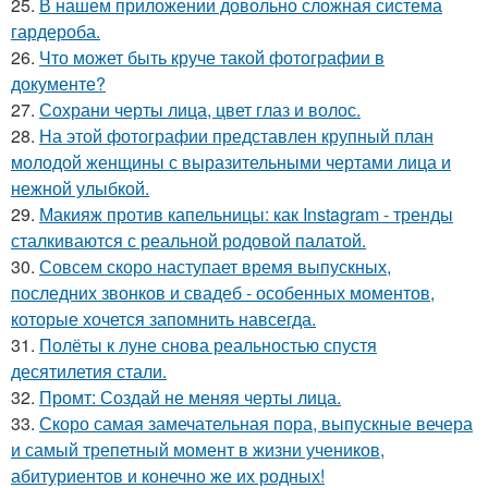
25.
В нашем приложении довольно сложная система
гардероба.
26.
Что может быть круче такой фотографии в
документе?
27.
Сохрани черты лица, цвет глаз и волос.
28.
На этой фотографии представлен крупный план
молодой женщины с выразительными чертами лица и
нежной улыбкой.
29.
Макияж против капельницы: как Instagram - тренды
сталкиваются с реальной родовой палатой.
30.
Совсем скоро наступает время выпускных,
последних звонков и свадеб - особенных моментов,
которые хочется запомнить навсегда.
31.
Полёты к луне снова реальностью спустя
десятилетия стали.
32.
Промт: Создай не меняя черты лица.
33.
Скоро самая замечательная пора, выпускные вечера
и самый трепетный момент в жизни учеников,
абитуриентов и конечно же их родных!