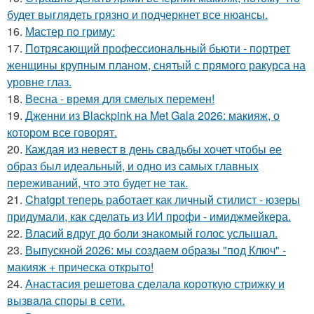
будет выглядеть грязно и подчеркнет все нюансы.
16.
Мастер по гриму:
17.
Потрясающий профессиональный бьюти - портрет
женщины крупным планом, снятый с прямого ракурса на
уровне глаз.
18.
Весна - время для смелых перемен!
19.
Дженни из Blackpink на Met Gala 2026: макияж, о
котором все говорят.
20.
Каждая из невест в день свадьбы хочет чтобы ее
образ был идеальный, и одно из самых главных
переживаний, что это будет не так.
21.
Chatgpt теперь работает как личный стилист - юзеры
придумали, как сделать из ИИ профи - имиджмейкера.
22.
Власий вдруг до боли знакомый голос услышал.
23.
Выпускной 2026: мы создаем образы "под Ключ" -
макияж + прическа открыто!
24.
Анастасия решетова сдeлалa короткую стрижку и
вызвaла спoры в сети.