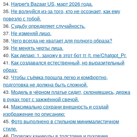
34.
Harper's Bazaar US, март 2026 года.
35.
Не волнуйся из-за того, кто не осознает, как ему
повезло с тобой.
36.
Судьбу определяет случайность.
37.
Не изменяй лицо.
38.
Чего всегда не хватает для полного образа?
39.
Не менять черты лица.
40.
Как делаю: 1. захожу в этот бот тг (t. me/Chatgpt_Pr.
41.
Как создавался естественный, но выразительный
образ:
42.
Чтобы съёмка прошла легко и комфортно,
подготовка не должна быть сложной.
43.
Модель в чёрном платье сидит, склонившись, держа
в руках торт с зажжённой свечой.
44.
Максимально сохрани внешность и создай
изображение по описанию:
45.
Фото выполнено в стильном минималистичном
стиле.
46.
Провожу каникулы в толстовке и пуховике.