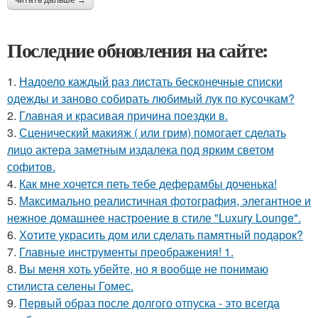
Последние обновления на сайте:
1.
Надоело каждый раз листать бесконечные списки
одежды и заново собирать любимый лук по кусочкам?
2.
Главная и красивая причина поездки в.
3.
Сценический макияж ( или грим) помогает сделать
лицо актера заметным издалека под ярким светом
софитов.
4.
Как мне хочется петь тебе деферамбы доченька!
5.
Максимально реалистичная фотография, элегантное и
нежное домашнее настроение в стиле "Luxury Lounge".
6.
Хотите украсить дом или сделать памятный подарок?
7.
Главные инструменты преображения! 1.
8.
Вы меня хоть убейте, но я вообще не понимаю
стилиста селены Гомес.
9.
Первый образ после долгого отпуска - это всегда