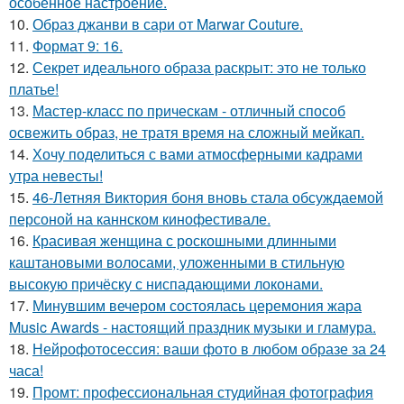
особенное настроение.
10.
Образ джанви в сари от Marwar Couture.
11.
Формат 9: 16.
12.
Секрет идеального образа раскрыт: это не только
платье!
13.
Мастер-класс по прическам - отличный способ
освежить образ, не тратя время на сложный мейкап.
14.
Хочу поделиться с вами атмосферными кадрами
утра невесты!
15.
46-Летняя Виктория боня вновь стала обсуждаемой
персоной на каннском кинофестивале.
16.
Красивая женщина с роскошными длинными
каштановыми волосами, уложенными в стильную
высокую причёску с ниспадающими локонами.
17.
Минувшим вечером состоялась церемония жара
Music Awards - настоящий праздник музыки и гламура.
18.
Нейрофотосессия: ваши фото в любом образе за 24
часа!
19.
Промт: профессиональная студийная фотография