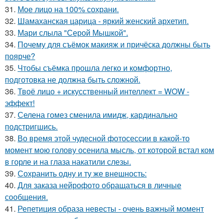
31.
Мое лицо на 100% сохрани.
32.
Шамаханская царица - яркий женский архетип.
33.
Мари слыла "Серой Мышкой".
34.
Почему для съёмок макияж и причёска должны быть
поярче?
35.
Чтобы съёмка прошла легко и комфортно,
подготовка не должна быть сложной.
36.
Твоё лицо + искусственный интеллект = WOW -
эффект!
37.
Селена гомез сменила имидж, кардинально
подстригшись.
38.
Во время этой чудесной фотосессии в какой-то
момент мою голову осенила мысль, от которой встал ком
в горле и на глаза накатили слезы.
39.
Сохранить одну и ту же внешность:
40.
Для заказа нейрофото обращаться в личные
сообщения.
41.
Репетиция образа невесты - очень важный момент