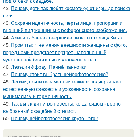
подготовки к свадьбе.
42.
Почему дети так любят косметику: от игры до поиска
себя.
43.
Сохрани идентичность, черты лица, пропорции и
внешний вид женщины с референсного изображения.
44.
Алина кабаева совершила визит в столицу Китая.
45.
Промпты: 1 не меняя внешности женщины с фото,
перед нами предстает портрет, наполненный
чувственной близостью и утонченностью.
46.
Лэээдии &фрау! Пани& панночки!
47.
Почему стоит выбрать нейрофотосессию?
48.
Лёгкий, почти незаметный макияж подчёркивает
естественную свежесть и ухоженность, сохраняя
минимализм и гармоничность.
49.
Так выглядит утро невесты, когда рядом - верно
выбранный свадебный стилист.
50.
Почему нейрофотосессия круто - это?