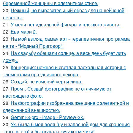
беременной женщины в элегантном стиле.
20.
Нежный, но выразительный образ для нашей юной
невесты.
21.
У меня нет идеальной фигуры и плоского живота.
22.
Ева мари 2.
23.
На мой взгляд, самая арт - терапевтичная программа
на тв - "Модный Приговор".
24.
На свадьбу обещали солнце, а весь день будет лить
дождь.
25.
Концепция: нежная и светлая пасхальная история с
элементами праздничного декора.
26.
Создай, не изменяй черты лица.
27.
Промт. Создай фотографию не отличимую от
настоящего фото.
28.
На фотографии изображена женщина с элегантной и
сдержанной внешностью.
29.
Gemini-3-pro - Image - Preview-2k.
30.
Ух, была б моя воля (ну и запасной дом для хранения
этого всего) я бы скупала кучу косметики!