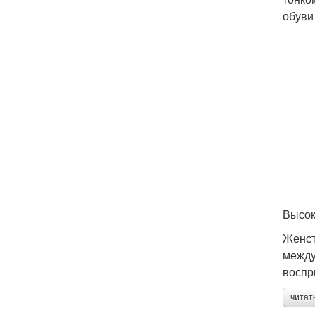
обуви
Высок
Женст
между
воспр
читат