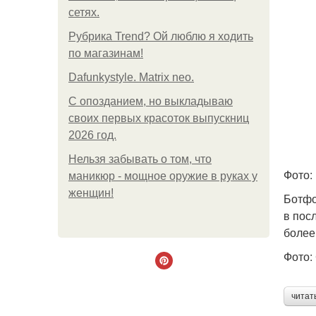
сетях.
Рубрика Trend? Ой люблю я ходить
по магазинам!
Dafunkystyle. Matrix neo.
С опозданием, но выкладываю
своих первых красоток выпускниц
2026 год.
Нельзя забывать о том, что
Фото:
маникюр - мощное оружие в руках у
женщин!
Ботфо
в пос
более
Фото: 
читат