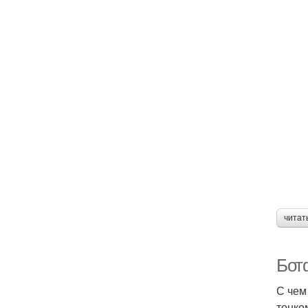
читат
Бот
С чем
тонко