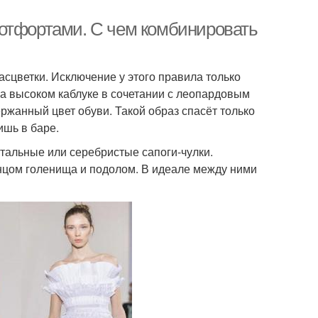
ботфортами. С чем комбинировать
асцветки. Исключение у этого правила только
а высоком каблуке в сочетании с леопардовым
ржанный цвет обуви. Такой образ спасёт только
ишь в баре.
стальные или серебристые сапоги-чулки.
нцом голенища и подолом. В идеале между ними