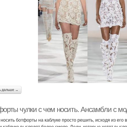
ь дальше →
форты чулки с чем носить. Ансамбли с мо
 носить ботфорты на каблуке просто решить, исходя из его
м каблуке выглядят более смело. Леди, которые хотят выгля