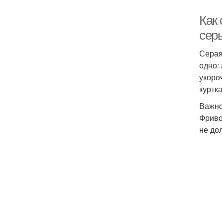
Как
сер
Серая
одно:
укоро
куртк
Важно
Фриво
не до