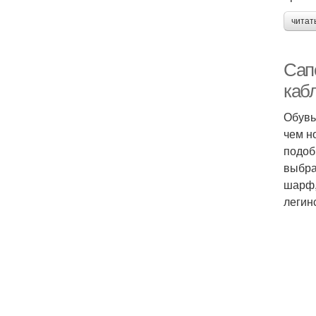
читат
Сапо
каб
Обувь
чем н
подоб
выбра
шарф,
легин