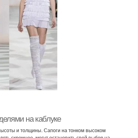
делями на каблуке
 высоты и толщины. Сапоги на тонком высоком
деть скромнее, могут остановить свой выбор на