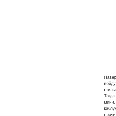
Навер
войду
стиль
Тогда
мини.
каблу
прочи