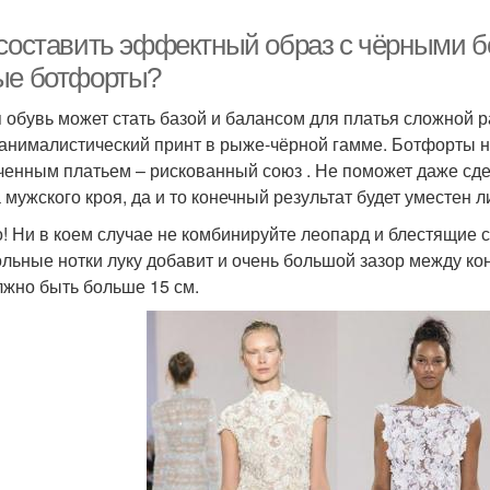
 составить эффектный образ с чёрными 
ые ботфорты?
 обувь может стать базой и балансом для платья сложной р
 анималистический принт в рыже-чёрной гамме. Ботфорты н
ченным платьем – рискованный союз . Не поможет даже сде
а мужского кроя, да и то конечный результат будет уместен л
! Ни в коем случае не комбинируйте леопард и блестящие 
льные нотки луку добавит и очень большой зазор между ко
лжно быть больше 15 см.