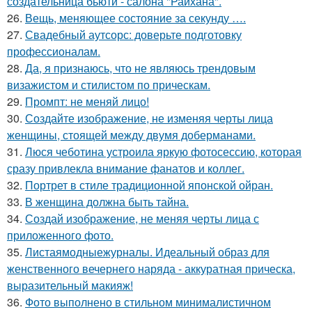
создательница бьюти - салона "Райхана".
26.
Вещь, меняющее состояние за секунду ….
27.
Свадебный аутсорс: доверьте подготовку
профессионалам.
28.
Да, я признаюсь, что не являюсь трендовым
визажистом и стилистом по прическам.
29.
Промпт: не меняй лицо!
30.
Создайте изображение, не изменяя черты лица
женщины, стоящей между двумя доберманами.
31.
Люся чеботина устроила яркую фотосессию, которая
сразу привлекла внимание фанатов и коллег.
32.
Портрет в стиле традиционной японской ойран.
33.
В женщина должна быть тайна.
34.
Создай изображение, не меняя черты лица с
приложенного фото.
35.
Листаямодныежурналы. Идеальный образ для
женственного вечернего наряда - аккуратная прическа,
выразительный макияж!
36.
Фото выполнено в стильном минималистичном