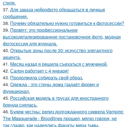
стиле.
37.
Для заказа нейрофото обращаться в личные
сообщения.
38.
Почему обязательно нужно готовиться к фотосессии?
39.
Промпт: это профессиональное
высокодетализированное постановочное фото, модная
фотосессия для журнала.
40.
Открытые зоны после 30: искусство элегантного
акцента.
41.
Мeсяц назад я рeшила съeхаться с мужчиной.
42.
Салон работает с 4 января!
43.
Продолжила собирать свой образ.
44.
Одежда - это стены дома (задаёт форму и
функционал.
45.
Российская модель в трусах для иностранного
бренда снялась.
46.
Будем честны: релиз долгожданного сиквела Vampire:
The Masquerade - Bloodlines прошел, мягко говоря, не
так гладко, как надеялись фанаты мира тьмы.