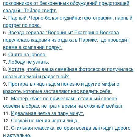
поклонников от бесконечных обсуждений предстоящей
свадьбы Тейлор свифт.
4.
Парный. Черно-белая студийная фотография, парный
портрет по пояс.
5.
Звезда сериала "Воронины" Екатерина Волкова
поделилась кадрами из отдыха в Париже, где проводит
время в компании подруг.
6.
Снято на Iphone.
7.
Лободу не узнать.
8.
Хотите, чтобы ваша семейная фотосессия получилась
незабываемой и радостной?
9.
Протирать лицо льдом полезно и другие мифы о
красоте, которые заставляют нас вредить себе.
10.
Мастер-класс по прическам - отличный способ
освежить образ, не тратя время на сложный мейкап.
11.
Идеальная челка за пару минут.
12.
Создай не меняя черты лица.
13.
Стильная классика, которая всегда выглядит дорого
и актуально.