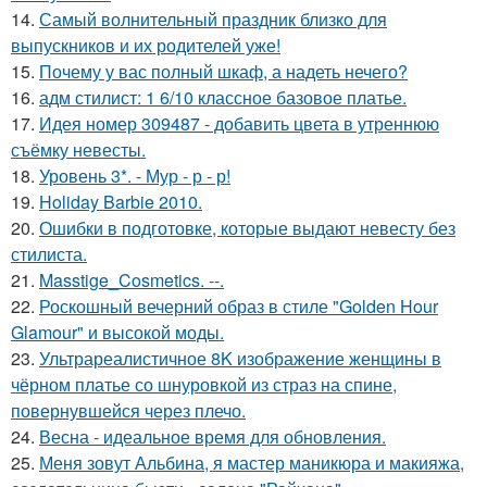
14.
Самый волнительный праздник близко для
выпускников и их родителей уже!
15.
Почему у вас полный шкаф, а надеть нечего?
16.
адм стилист: 1 6/10 классное базовое платье.
17.
Идея номер 309487 - добавить цвета в утреннюю
съёмку невесты.
18.
Уровень 3*. - Мур - р - р!
19.
Holiday Barbie 2010.
20.
Ошибки в подготовке, которые выдают невесту без
стилиста.
21.
Masstige_Cosmetics. --.
22.
Роскошный вечерний образ в стиле "Golden Hour
Glamour" и высокой моды.
23.
Ультрареалистичное 8K изображение женщины в
чёрном платье со шнуровкой из страз на спине,
повернувшейся через плечо.
24.
Весна - идеальное время для обновления.
25.
Меня зовут Альбина, я мастер маникюра и макияжа,