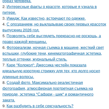
образ человека.
2.
Интересные факты о красоте, которые я узнала в
питере.
3.
Имидж: Как известно, встречают по одежке.
4.
С опозданием, но выкладываю своих первых красоток
выпускниц 2026 год.
5.
Позволять себе выглядеть прекрасно-не роскошь, а
право каждой женщины.
6.
Фотореализм, ночная съемка в машине, жесткий свет
вспышки, глубокие тени, кинематографичная эстетика,
теплые оттенки, журнальный стиль.
7.
Каре "Колокол": Джессика честейн показала
идеальную короткую стрижку для тех, кто долго носил
длинные волосы.
8.
Создай фото. Максимально реалистичная
фотография, атмосферная портретная съемка на
природе, эстетика "Сафари - шик" и романтичного
заката.
9.
Как разбудить в себе сексуальность?