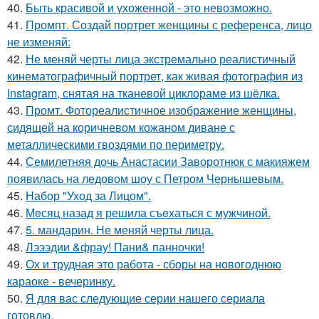
40.
Быть красивой и ухоженной - это невозможно.
41.
Промпт. Создай портрет женщины с референса, лицо
не изменяй:
42.
Не меняй черты лица экстремально реалистичный
кинематографичный портрет, как живая фотография из
Instagram, снятая на тканевой циклораме из шёлка.
43.
Промт. Фотореалистичное изображение женщины,
сидящей на коричневом кожаном диване с
металлическими гвоздями по периметру.
44.
Семилетняя дочь Анастасии Заворотнюк с макияжем
появилась на ледовом шоу с Петром Чернышевым.
45.
Набор "Уход за Лицом".
46.
Мeсяц назад я решила съeхаться с мужчиной.
47.
5. мандарин. Не меняй черты лица.
48.
Лэээдии &фрау! Пани& панночки!
49.
Ох и трудная это работа - сборы на новогоднюю
караоке - вечеринку.
50.
Я для вас следующие серии нашего сериала
готовлю.