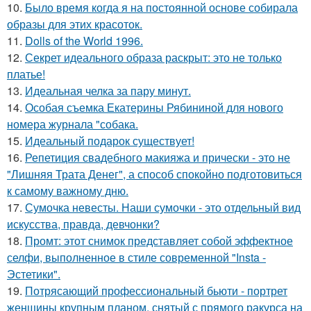
10.
Было время когда я на постоянной основе собирала
образы для этих красоток.
11.
Dolls of the World 1996.
12.
Секрет идеального образа раскрыт: это не только
платье!
13.
Идеальная челка за пару минут.
14.
Особая съемка Екатерины Рябининой для нового
номера журнала "собака.
15.
Идеальный подарок существует!
16.
Репетиция свадебного макияжа и прически - это не
"Лишняя Трата Денег", а способ спокойно подготовиться
к самому важному дню.
17.
Сумочка невесты. Наши сумочки - это отдельный вид
искусства, правда, девчонки?
18.
Промт: этот снимок представляет собой эффектное
селфи, выполненное в стиле современной "Insta -
Эстетики".
19.
Потрясающий профессиональный бьюти - портрет
женщины крупным планом, снятый с прямого ракурса на