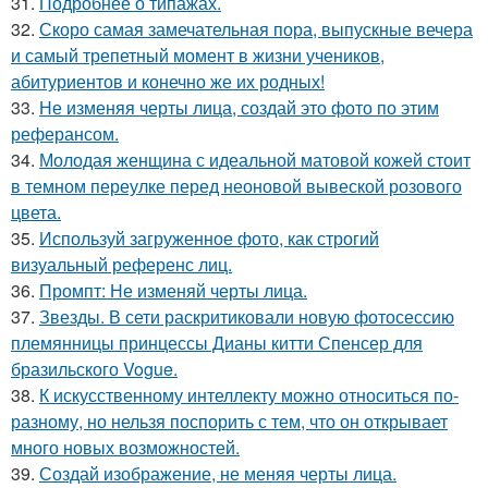
31.
Подробнее о типажах.
32.
Скоро самая замечательная пора, выпускные вечера
и самый трепетный момент в жизни учеников,
абитуриентов и конечно же их родных!
33.
Не изменяя черты лица, создай это фото по этим
реферансом.
34.
Молодая женщина с идеальной матовой кожей стоит
в темном переулке перед неоновой вывеской розового
цвета.
35.
Используй загруженное фото, как строгий
визуальный референс лиц.
36.
Промпт: Не изменяй черты лица.
37.
Звезды. В сети раскритиковали новую фотосессию
племянницы принцессы Дианы китти Спенсер для
бразильского Vogue.
38.
К искусственному интеллекту можно относиться по-
разному, но нельзя поспорить с тем, что он открывает
много новых возможностей.
39.
Создай изображение, не меняя черты лица.