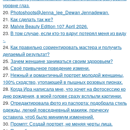
уровне глаз.
20.
Photoshoots@Jenna_lee_Dewan Jennadewan.
21.
Как сделать так же?
22.
Malvie Beauty Edition 107 April 2026.
23.
В том случае, если кто-то вдруг потерял меня из виду
-.
24.
Как правильно сориентировать мастера и получить
делаемый результат?
25.
Зачем женщине заниматься своим здоровьем?
26.
Своё привычное поведение измени.
27.
Нежный и романтичный портрет молодой женщины,
100% сходство, утопающей в пышных розовых пионах.
28.
Когда Ира написала мне, что хочет на фотосессию ко
дню рождения, в моей голове сразу всплыли картинки.
29.
Отредактировала фото из паспорта: подобрала стиль
одежды, легкий повседневный макияж, прическу
оставила, чтоб было минимум изменений.
30.
Промпт: Создай портрет, не меняя черты лица.