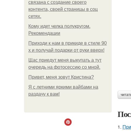
связана с создание своего
контента, своей страницы в соц
сетях.
Кому идет челка полукругом.
Рекомендации
Приходи к нам в прикиде в стиле 90
х и получай подарки от руки вверх!
Щас приедут меня выкупать а тут
очередь на фотосессию со мной.
Привет, меня зовут Кристина?
Я с летними яркими вайбами на
раздачу к вам!
читат
Пос
1.
При