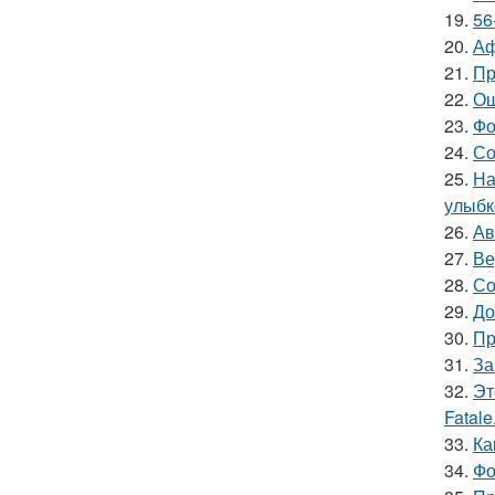
19.
56
20.
Аф
21.
Пр
22.
Ош
23.
Фо
24.
Со
25.
На
улыбк
26.
Ав
27.
Ве
28.
Со
29.
До
30.
Пр
31.
За
32.
Эт
Fatale
33.
Ка
34.
Фо