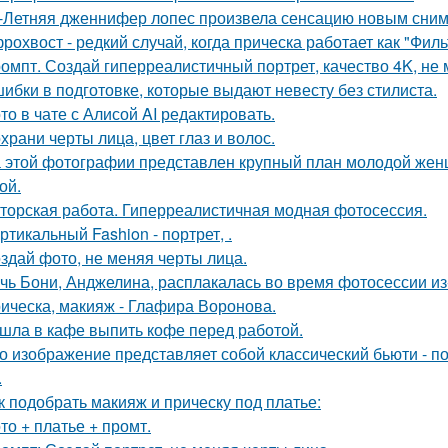
-Летняя дженнифер лопес произвела сенсацию новым сним
рохвост - редкий случай, когда прическа работает как "Фил
омпт. Создай гиперреалистичный портрет, качество 4K, не 
ибки в подготовке, которые выдают невесту без стилиста.
то в чате с Алисой AI редактировать.
храни черты лица, цвет глаз и волос.
 этой фотографии представлен крупный план молодой жен
ой.
торская работа. Гиперреалистичная модная фотосессия.
ртикальный Fashion - портрет, .
здай фото, не меняя черты лица.
чь Бони, Анджелина, расплакалась во время фотосессии из
ическа, макияж - Глафира Воронова.
шла в кафе выпить кофе перед работой.
о изображение представляет собой классический бьюти - 
.
к подобрать макияж и прическу под платье:
то + платье + промт.