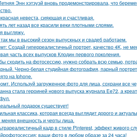
Летняя Энн хэтэуэй вновь продемонстрировала, что береме
ство.
красная невеста, сияющая и счастливая.
ять лет назад все красили веки плотными слоями.
 я выгляжу.
 так мы в высокий сезон выпускных и свадеб работаем.
мт: Создай гиперреалистичный портрет, качество 4K, не ме
вая часть всех выпусков Клодин первого поколения.
бы сходить на фотосессию, нужно собрать всю семью, потрат
рный. Черно-белая студийная фотография, парный портрет 
ято на Iphone.
омт. Используй загруженное фото для лица, сохрани все че
анна стала героиней нового выпуска журнала Ee72, а кре
фул.
еальный подарок существует!
ильная классика, которая всегда выглядит дорого и актуаль
 меняя внешность и черты лица.
ьтрареалистичный кадр в стиле Pinterest, эффект живого слу
йрофотосессия: ваши фото в любом образе за 24 часа!