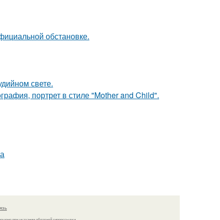
официальной обстановке.
удийном свете.
афия, портрет в стиле "Mother and Child".
на
язь
решено при указании обратной гиперссылки.