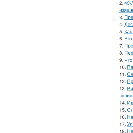
2.
43-
изяще
3.
Пре
4.
Дес
5.
Как
6.
Вот
7.
Про
8.
Пер
9.
Что
10.
Па
11.
Сн
12.
Пр
13.
Ри
эннин
14.
Ид
15.
Ст
16.
Не
17.
Ул
18.
Не