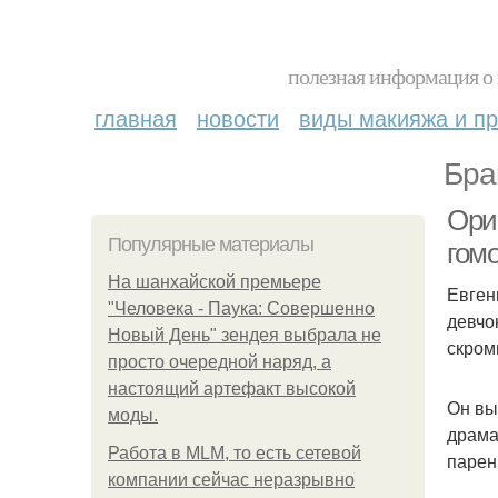
полезная информация о 
главная
новости
виды макияжа и пр
Бра
Ори
Популярные материалы
гом
На шанхайской премьере
Евген
"Человека - Паука: Совершенно
девчо
Новый День" зендея выбрала не
скром
просто очередной наряд, а
настоящий артефакт высокой
Он вы
моды.
драма
Работа в MLM, то есть сетевой
парен
компании сейчас неразрывно