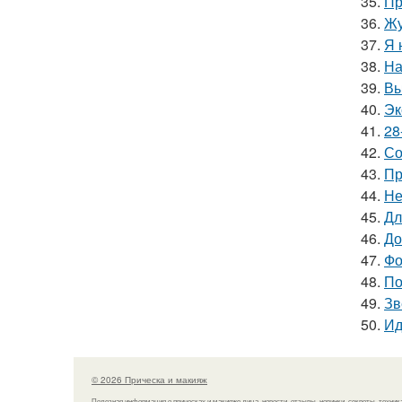
35.
Пр
36.
Жу
37.
Я 
38.
На
39.
Вы
40.
Эк
41.
28
42.
Со
43.
Пр
44.
Не
45.
Дл
46.
До
47.
Фо
48.
По
49.
Зв
50.
Ид
© 2026 Прическа и макияж
Полезная информация о прическах и макияже лица, новости, отзывы, новинки, секреты, техник