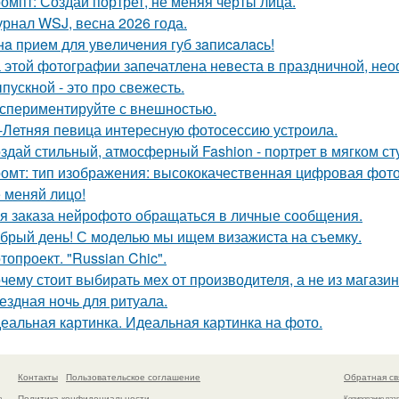
омпт: Создай портрет, не меняя черты лица.
рнал WSJ, весна 2026 года.
нa пpиeм для увeличeния губ зaпиcaлacь!
 этой фотографии запечатлена невеста в праздничной, не
пускной - это про свежесть.
спериментируйте с внешностью.
-Летняя певица интересную фотосессию устроила.
здай стильный, атмосферный Fashion - портрет в мягком ст
омт: тип изображения: высококачественная цифровая фотогр
 меняй лицо!
я заказа нейрофото обращаться в личные сообщения.
брый день! С моделью мы ищем визажиста на съемку.
топроект. "Russian Chic".
чему стоит выбирать мех от производителя, а не из магази
ездная ночь для ритуала.
еальная картинка. Идеальная картинка на фото.
Контакты
Пользовательское соглашение
Обратная св
Политика конфидециальности
а
Копирование раз