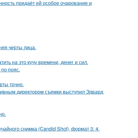
нность придаёт ей особое очарование и
няя черты лица.
ить на это кучу времени, денег и сил.
по пояс.
рты точно.
ативным директором съемки выступил Эдвард
но.
чайного снимка (Candid Shot), формат 3: 4.