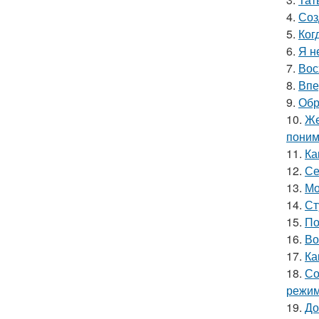
4.
Соз
5.
Ког
6.
Я н
7.
Вос
8.
Впе
9.
Обр
10.
Же
поним
11.
Ка
12.
Се
13.
Мо
14.
Ст
15.
По
16.
Во
17.
Ка
18.
Со
режим
19.
До