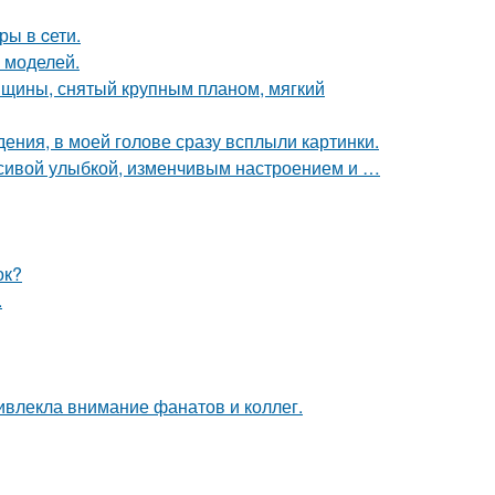
ры в cети.
 моделей.
нщины, снятый крупным планом, мягкий
дения, в моей голове сразу всплыли картинки.
расивой улыбкой, изменчивым настроением и …
ок?
.
ивлекла внимание фанатов и коллег.