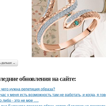
ь дальше →
ледние обновления на сайте:
 чего нужна репетиция образа?
час у меня есть возможность там не работать, и когда, я гов
о либо - это не мое ….
ьяна Буланова показала образ, который многие не ожидали 