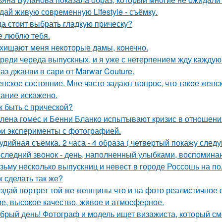
дай живую современную Lifestyle - съёмку.
да стоит выбрать гладкую прическу?
е люблю тебя.
хищают меня некоторые дамы, конечно.
реди череда выпускных, и я уже с нетерпением жду каждую 
аз джанви в сари от Marwar Couture.
нское состояние. Мне часто задают вопрос, что такое женс
ание искажено.
к быть с прической?
лена гомес и Бенни Бланко испытывают кризис в отношени
и эксперименты с фотографией.
удийная съемка. 2 часа - 4 образа ( четвертый покажу след
следний звонок - день, наполненный улыбками, воспоминан
зьму несколько выпускниц и невест в городе Россошь на п
к сделать так же?
здай портрет той же женщины что и на фото реалистичное ф
е, высокое качество, живое и атмосферное.
брый день! Фотограф и модель ищет визажиста, который с