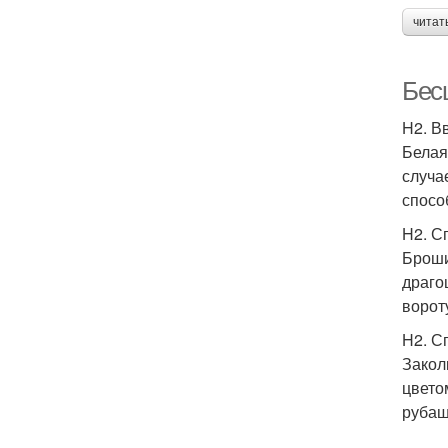
читат
Бес
H2. В
Белая
случа
спосо
H2. С
Броши
драго
ворот
H2. С
Закол
цвето
рубаш