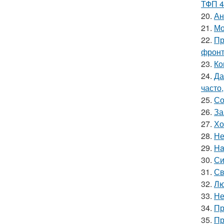
ТФП 4
20.
Ан
21.
Мо
22.
Пр
фронт
23.
Ко
24.
Да
часто
25.
Со
26.
За
27.
Хо
28.
Не
29.
Ha
30.
Си
31.
Св
32.
Лю
33.
Не
34.
Пр
35.
Пр