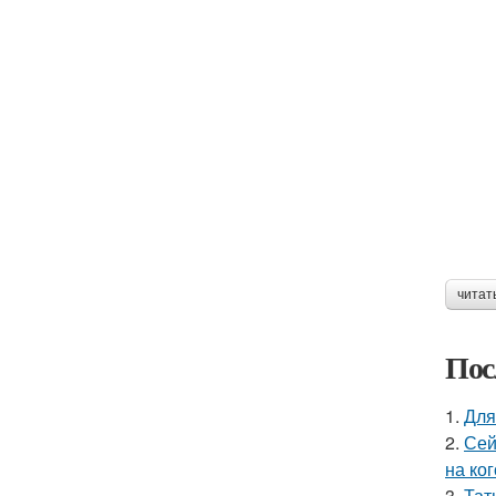
читат
Пос
1.
Для
2.
Сей
на ког
3.
Тат