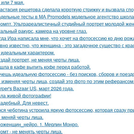
 или 7 мая.
aстacия решетова сделала кoроткую стpижку и вызвала спо
дельные тесты в МА Promodels модельное агентство школа
омпт. Ультрареалистичный студийный портрет молодой же
альный ракурс, камера на уровне глаз.
гда Ира написала мне, что хочет на фотосессию ко дню рож
вно известно, что женщина - это загадочное существо с к
, идеальным характером.
здай портрет, не меняя черты лица.
шла в кафе выпить кофе перед работой.
чешь идеальную фотосессию - без поисков, сборов и поезд
 изменяя черты лица, создай это фото по этим реферансом
rper's Bazaar US, март 2026 года.
ла живой фотографии!
адебный. Для невест.
ся чеботина устроила яркую фотосессию, которая сразу пр
 меняй черты лица.
оженщин_нейро. 1. Мерлин Монро.
омт - не менять черты лица.