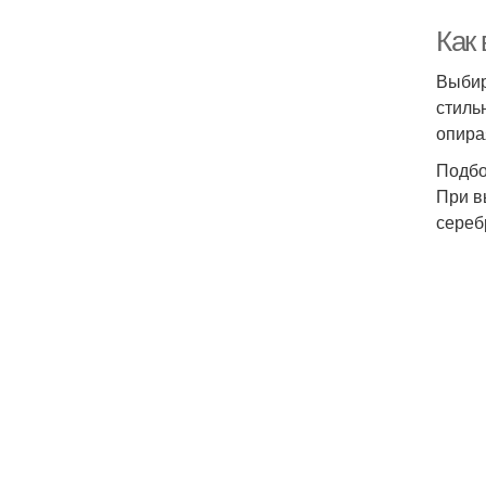
Как
Выбир
стиль
опира
Подбо
При в
сереб