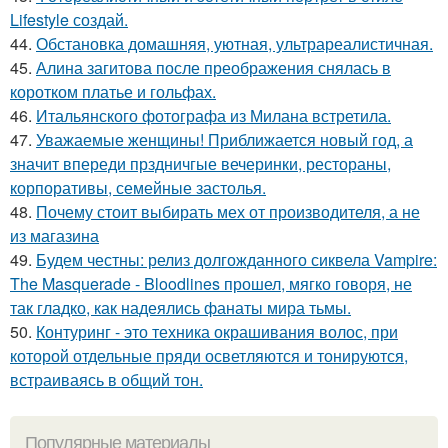
Lifestyle создай.
44.
Обстановка домашняя, уютная, ультрареалистичная.
45.
Алина загитова после преображения снялась в
коротком платье и гольфах.
46.
Итальянского фотографа из Милана встретила.
47.
Уважаемые женщины! Приближается новый год, а
значит впереди прздничгые вечеринки, рестораны,
корпоративы, семейные застолья.
48.
Почему стоит выбирать мех от производителя, а не
из магазина
49.
Будем честны: релиз долгожданного сиквела Vampire:
The Masquerade - Bloodlines прошел, мягко говоря, не
так гладко, как надеялись фанаты мира тьмы.
50.
Контуринг - это техника окрашивания волос, при
которой отдельные пряди осветляются и тонируются,
встраиваясь в общий тон.
Популярные материалы