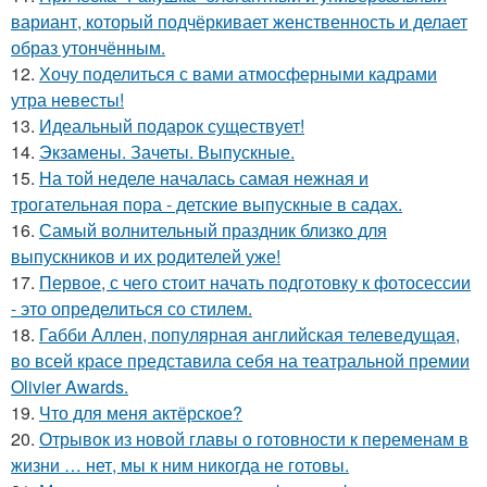
вариант, который подчёркивает женственность и делает
образ утончённым.
12.
Хочу поделиться с вами атмосферными кадрами
утра невесты!
13.
Идеальный подарок существует!
14.
Экзамены. Зачеты. Выпускные.
15.
На той неделе началась самая нежная и
трогательная пора - детские выпускные в садах.
16.
Самый волнительный праздник близко для
выпускников и их родителей уже!
17.
Первое, с чего стоит начать подготовку к фотосессии
- это определиться со стилем.
18.
Габби Аллен, популярная английская телеведущая,
во всей красе представила себя на театральной премии
Olivier Awards.
19.
Что для меня актёрское?
20.
Отрывок из новой главы о готовности к переменам в
жизни … нет, мы к ним никогда не готовы.