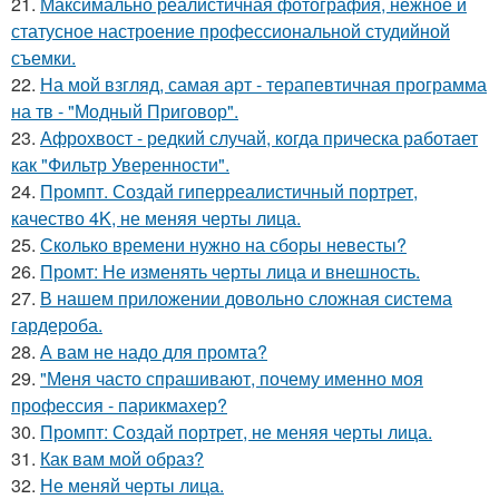
21.
Максимально реалистичная фотография, нежное и
статусное настроение профессиональной студийной
съемки.
22.
На мой взгляд, самая арт - терапевтичная программа
на тв - "Модный Приговор".
23.
Афрохвост - редкий случай, когда прическа работает
как "Фильтр Уверенности".
24.
Промпт. Создай гиперреалистичный портрет,
качество 4K, не меняя черты лица.
25.
Сколько времени нужно на сборы невесты?
26.
Промт: Не изменять черты лица и внешность.
27.
В нашем приложении довольно сложная система
гардероба.
28.
А вам не надо для промта?
29.
"Меня часто спрашивают, почему именно моя
профессия - парикмахер?
30.
Промпт: Создай портрет, не меняя черты лица.
31.
Как вам мой образ?
32.
Не меняй черты лица.