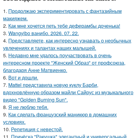
1.
Продолжаю экспериментировать с фантазийным
макияжем.
2.
Как мне хочется петь тебе деферамбы доченька!
3.
Wangyibo ванибо. 2026. 07. 22.
4.
Представляете, как интересно узнавать о необычных
увлечениях и талантах наших малышей.
5.
Недавно мне удалось поучаствовать в очень
интересном проекте "Женский Образ" от профсоюза,
благодаря Анне Матвиенко.
6.
Вот и дошли.
7.
Mattel представила новую куклу Барби,
вдохновлённую образом майли Сайрус из музыкального
видео "Golden Burning Sun".
8.
Я не люблю тебя.
9.
Как сделать французский маникюр в домашних
условиях.
10.
Репетиция с невестой.
11.
Причёска "Ракушка" элегантный и универсальный