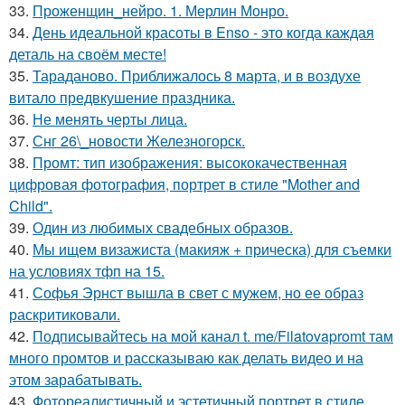
33.
Проженщин_нейро. 1. Мерлин Монро.
34.
День идеальной красоты в Enso - это когда каждая
деталь на своём месте!
35.
Тараданово. Приближалось 8 марта, и в воздухе
витало предвкушение праздника.
36.
Не менять черты лица.
37.
Снг 26\_новости Железногорск.
38.
Промт: тип изображения: высококачественная
цифровая фотография, портрет в стиле "Mother and
Child".
39.
Один из любимых свадебных образов.
40.
Мы ищем визажиста (макияж + прическа) для съемки
на условиях тфп на 15.
41.
Софья Эрнст вышла в свет с мужем, но ее образ
раскритиковали.
42.
Подписывайтесь на мой канал t. me/Filatovapromt там
много промтов и рассказываю как делать видео и на
этом зарабатывать.
43.
Фотореалистичный и эстетичный портрет в стиле