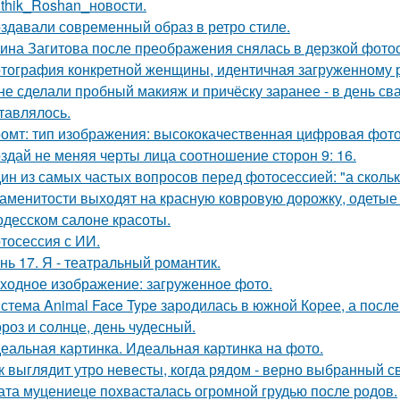
ithik_Roshan_новости.
здавали современный образ в ретро стиле.
ина Загитова после преображения снялась в дерзкой фотос
тография конкретной женщины, идентичная загруженному 
 не сделали пробный макияж и причёску заранее - в день св
тавлялось.
омт: тип изображения: высококачественная цифровая фотогр
здай не меняя черты лица соотношение сторон 9: 16.
ин из самых частых вопросов перед фотосессией: "а сколь
аменитости выходят на красную ковровую дорожку, одетые с
одесском салоне красоты.
тосессия с ИИ.
нь 17. Я - театральный романтик.
ходное изображение: загруженное фото.
стема Animal Face Type зародилась в южной Корее, а посл
роз и солнце, день чудесный.
еальная картинка. Идеальная картинка на фото.
к выглядит утро невесты, когда рядом - верно выбранный с
ата муцениеце похвасталась огромной грудью после родов.