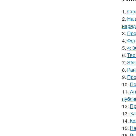
1.
Сох
2.
На 
наряд
3.
Про
4.
Фот
5.
4: 3
6.
Тво
7.
Stri
8.
Ран
9.
Про
10.
По
11.
Ан
публи
12.
Пр
13.
За
14.
Ко
15.
На
16.
Вы