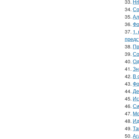
33.
Hr
34.
Со
35.
Ал
36.
Фо
37.
1.
предс
38.
Пр
39.
Со
40.
Од
41.
Зн
42.
В 
43.
Фо
44.
Де
45.
Ис
46.
Си
47.
Мо
48.
Ид
49.
Та
50.
Аг