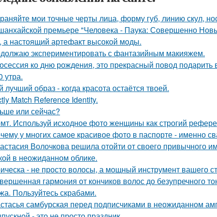
раняйте мои точные черты лица, форму губ, линию скул, нос
шанхайской премьере "Человека - Паука: Совершенно Новы
, а настоящий артефакт высокой моды.
должаю экспериментировать с фантазийным макияжем.
осессия ко дню рождения, это прекрасный повод подарить 
0 утра.
й лучший образ - когда красота остаётся твоей.
ctly Match Reference Identity.
ьше или сейчас?
мт. Используй исходное фото женщины как строгий рефере
чему у многих самое красивое фото в паспорте - именно с
астасия Волочкова решила отойти от своего привычного им
кой в неожиданном облике.
ическа - не просто волосы, а мощный инструмент вашего ст
вершенная гармония от кончиков волос до безупречного то
жа. Пользуйтесь скрабами.
стасья самбурская перед подписчиками в неожиданном амп
пускной - это не просто праздник.