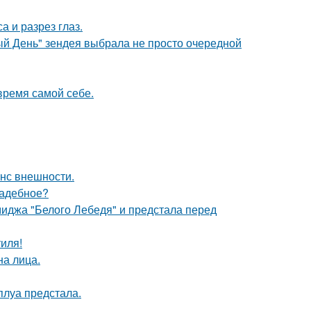
а и разрез глаз.
й День" зендея выбрала не просто очередной
время самой себе.
нс внешности.
вадебное?
иджа "Белого Лебедя" и предстала перед
иля!
на лица.
луа предстала.