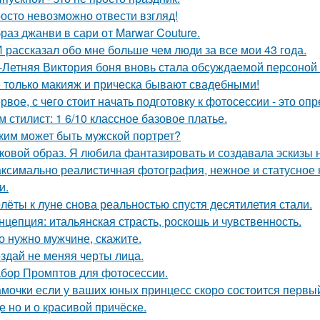
осто невозможно отвести взгляд!
раз джанви в сари от Marwar Couture.
 рассказал обо мне больше чем люди за все мои 43 года.
-Летняя Виктория боня вновь стала обсуждаемой персоной
 только макияж и прическа бывают свадебными!
рвое, с чего стоит начать подготовку к фотосессии - это оп
м стилист: 1 6/10 классное базовое платье.
ким может быть мужской портрет?
ковой образ. Я любила фантазировать и создавала эскизы н
ксимально реалистичная фотография, нежное и статусное
и.
лёты к луне снова реальностью спустя десятилетия стали.
нцепция: итальянская страсть, роскошь и чувственность.
о нужно мужчине, скажите.
здай не меняя черты лица.
бор Промптов для фотосессии.
мочки если у ваших юных принцесс скоро состоится первый 
е но и о красивой причёске.