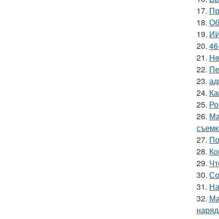
17.
Пр
18.
Об
19.
ИИ
20.
46
21.
He
22.
Пе
23.
ад
24.
Ка
25.
Ро
26.
Ма
съемк
27.
По
28.
Ко
29.
Чт
30.
Со
31.
На
32.
Ма
наряд