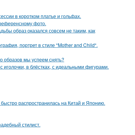
ессии в коротком платье и гольфах.
референсному фото.
адьбы образ оказался совсем не таким, как
афия, портрет в стиле "Mother and Child".
ко образов мы успеем снять?
 иголочки, в блёстках, с идеальными фигурами.
е быстро распространилась на Китай и Японию.
вадебный стилист.