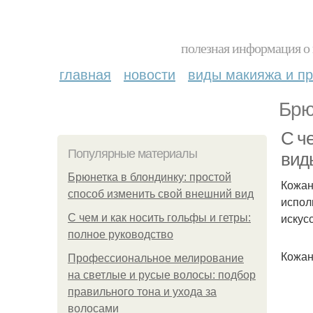
полезная информация о 
главная
новости
виды макияжа и пр
Брю
С ч
Популярные материалы
вид
Брюнетка в блондинку: простой
Кожан
способ изменить свой внешний вид
испол
искус
С чем и как носить гольфы и гетры:
полное руководство
Кожан
Профессиональное мелирование
на светлые и русые волосы: подбор
правильного тона и ухода за
волосами