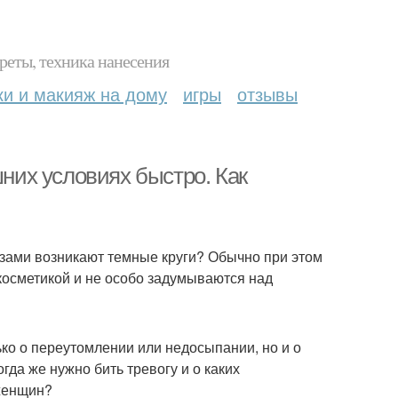
реты, техника нанесения
ки и макияж на дому
игры
отзывы
шних условиях быстро. Как
азами возникают темные круги? Обычно при этом
косметикой и не особо задумываются над
ко о переутомлении или недосыпании, но и о
да же нужно бить тревогу и о каких
 женщин?