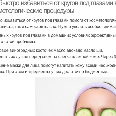
быстро избавиться от кругов под глазами
метологические процедуры
о избавиться от кругов под глазами помогают косметологич
алиста, так и самостоятельно. Нужно уделить особое вним
мных кругов под глазами в домашних условиях эффективны
 от этой проблемы:
овое;виноградных косточек;масло авокадо;масло ши.
нять их лучше перед сном на слегка влажной коже. Через 3
ние маски для лица помогут напитать кожу всеми необхо
нях. При этом ингредиенты у них достаточно бюджетные.