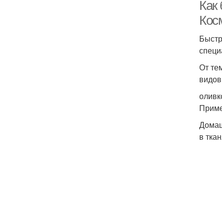
Как 
Кос
Быстр
специ
От те
видов
оливк
Приме
Домаш
в тка