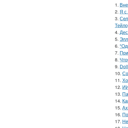
1.
Вне
2.
Я с
3.
Сел
Тейло
4.
Дес
5.
Элл
6.
"Од
7.
При
8.
Что
9.
Doll
10.
Со
11.
Хо
12.
ИИ
13.
Па
14.
Ка
15.
Ах
16.
По
17.
Не