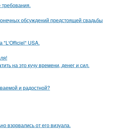
 требования.
сконечных обсуждений предстоящей свадьбы
"L'Officiel" USA.
ля!
ить на это кучу времени, денег и сил.
ываемой и радостной?
но взорвались от его визуала.