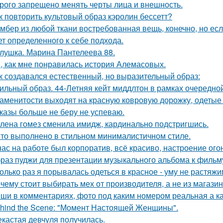
рого запрещено менять черты лица и внешность.
к повторить культовый образ кэролин бессетт?
мбер из любой ткани востребованная вещь, конечно, но есл
ет определенного к себе подхода.
лушка. Марина Пантелеева 88.
, как мне понравилась история Алемасовых.
к создавался естественный, но выразительный образ:
ильный образ. 44-Летняя кейт миддлтон в рамках очередно
аменитости выходят на красную ковровую дорожку, одетые с
казы больше не беру не успеваю.
лена гомез сменила имидж, кардинально подстригшись.
то выполнено в стильном минималистичном стиле.
нас на работе был корпоратив, всё красиво, настроение ого
раз пуджи для презентации музыкального альбома к фильму
олько раз я порывалась одеться в красное - уму не растяжи
чему стоит выбирать мех от производителя, а не из магази
ши в комментариях, фото под каким номером реальная а ка
hind the Scene: "Момент Настоящей Женщины".
кастая девчуля получилась.