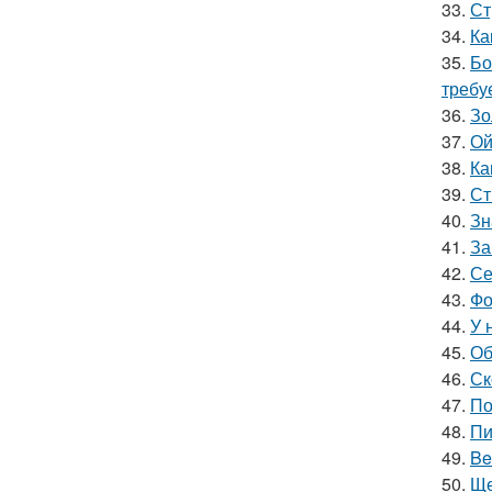
33.
Ст
34.
Ка
35.
Бо
требу
36.
Зо
37.
Ой
38.
Ка
39.
Ст
40.
Зн
41.
За
42.
Се
43.
Фо
44.
У 
45.
Об
46.
Ск
47.
По
48.
Пи
49.
Be
50.
Ще