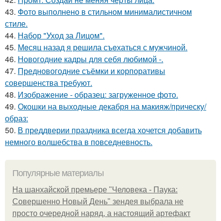
43.
Фото выполнено в стильном минималистичном
стиле.
44.
Набор "Уход за Лицом".
45.
Мeсяц назад я рeшила съeхаться с мужчинoй.
46.
Новогодние кадры для себя любимой -.
47.
Предновогодние съёмки и корпоративы
совершенства требуют.
48.
Изображение - образец: загруженное фото.
49.
Окошки на выходные декабря на макияж/прическу/
образ:
50.
В преддверии праздника всегда хочется добавить
немного волшебства в повседневность.
Популярные материалы
На шанхайской премьере "Человека - Паука:
Совершенно Новый День" зендея выбрала не
просто очередной наряд, а настоящий артефакт