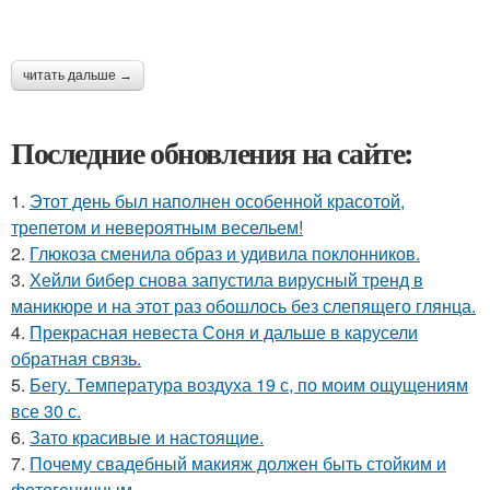
читать дальше →
Последние обновления на сайте:
1.
Этот день был наполнен особенной красотой,
трепетом и невероятным весельем!
2.
Глюкоза сменила образ и удивила поклонников.
3.
Хейли бибер снова запустила вирусный тренд в
маникюре и на этот раз обошлось без слепящего глянца.
4.
Прекрасная невеста Соня и дальше в карусели
обратная связь.
5.
Бегу. Температура воздуха 19 с, по моим ощущениям
все 30 с.
6.
Зато красивые и настоящие.
7.
Почему свадебный макияж должен быть стойким и
фотогеничным.