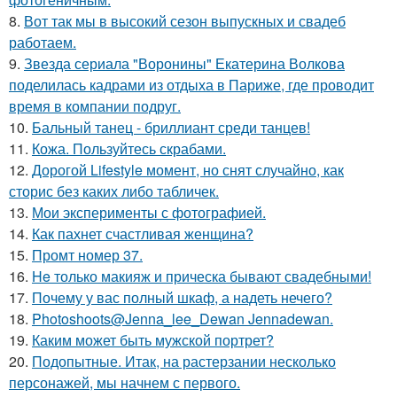
8.
Вот так мы в высокий сезон выпускных и свадеб
работаем.
9.
Звезда сериала "Воронины" Екатерина Волкова
поделилась кадрами из отдыха в Париже, где проводит
время в компании подруг.
10.
Бальный танец - бриллиант среди танцев!
11.
Кожа. Пользуйтесь скрабами.
12.
Дорогой Lifestyle момент, но снят случайно, как
сторис без каких либо табличек.
13.
Мои эксперименты с фотографией.
14.
Как пахнет счастливая женщина?
15.
Промт номер 37.
16.
He только макияж и прическа бывают свадебными!
17.
Почему у вас полный шкаф, а надеть нечего?
18.
Photoshoots@Jenna_lee_Dewan Jennadewan.
19.
Каким может быть мужской портрет?
20.
Подопытные. Итак, на растерзании несколько
персонажей, мы начнем с первого.