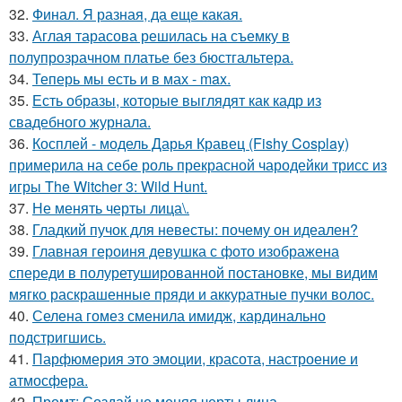
32.
Финал. Я разная, да еще какая.
33.
Аглая тарасова решилась на съемку в
полупрозрачном платье без бюстгальтера.
34.
Теперь мы есть и в мах - max.
35.
Есть образы, которые выглядят как кадр из
свадебного журнала.
36.
Косплей - модель Дарья Кравец (Fishy Cosplay)
примерила на себе роль прекрасной чародейки трисс из
игры The Witcher 3: Wild Hunt.
37.
Не менять черты лица\.
38.
Гладкий пучок для невесты: почему он идеален?
39.
Главная героиня девушка с фото изображена
спереди в полуретушированной постановке, мы видим
мягко раскрашенные пряди и аккуратные пучки волос.
40.
Селена гомез сменила имидж, кардинально
подстригшись.
41.
Парфюмерия это эмоции, красота, настроение и
атмосфера.
42.
Промт: Создай не меняя черты лица.