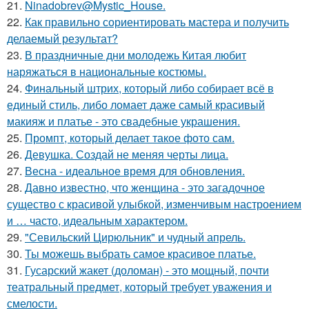
21.
Ninadobrev@Mystic_House.
22.
Как правильно сориентировать мастера и получить
делаемый результат?
23.
В праздничные дни молодежь Китая любит
наряжаться в национальные костюмы.
24.
Финальный штрих, который либо собирает всё в
единый стиль, либо ломает даже самый красивый
макияж и платье - это свадебные украшения.
25.
Промпт, который делает такое фото сам.
26.
Девушка. Создай не меняя черты лица.
27.
Весна - идеальное время для обновления.
28.
Давно известно, что женщина - это загадочное
существо с красивой улыбкой, изменчивым настроением
и … часто, идеальным характером.
29.
"Севильский Цирюльник" и чудный апрель.
30.
Ты можешь выбрать самое красивое платье.
31.
Гусарский жакет (доломан) - это мощный, почти
театральный предмет, который требует уважения и
смелости.