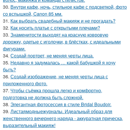
30.
Внутри кафе, ночь, стильное кафе с подсветкой, фото
со вспышкой, Canon 85 мм.
31.
Как выбрать свадебный макияж и не прогадать?
32.
Как носить платье с открытыми плечами?
33.
Знаменитости выходят на красную ковровую
дорожку, одетые с иголочки, в блёстках, с идеальными
фигурами.
34.
Создай портрет, не меняя черты лица.
35.
Недавно я задумалась … какой бабушкой я хочу
быть?
36.
Создай изображение, не меняя черты лица с
приложенного фото.
37.
Чтобы съёмка прошла легко и комфортно,
подготовка не должна быть сложной.
38.
Элегантная фотосессия в стиле Bridal Boudoir.
39.
Листаямодныежурналы. Идеальный образ для
женственного вечернего наряда - аккуратная прическа,
выразительный макияж!