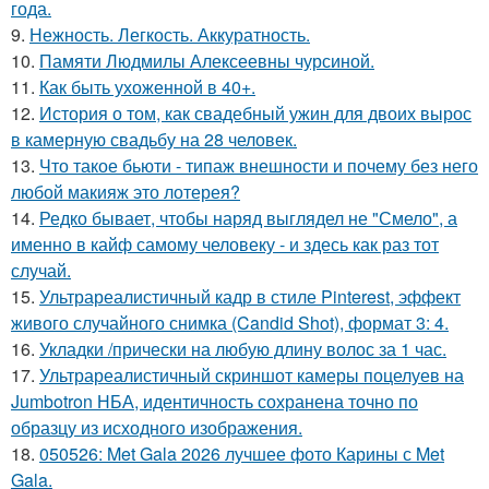
года.
9.
Нежность. Легкость. Аккуратность.
10.
Памяти Людмилы Алексеевны чурсиной.
11.
Как быть ухоженной в 40+.
12.
История о том, как свадебный ужин для двоих вырос
в камерную свадьбу на 28 человек.
13.
Что такое бьюти - типаж внешности и почему без него
любой макияж это лотерея?
14.
Редко бывает, чтобы наряд выглядел не "Смело", а
именно в кайф самому человеку - и здесь как раз тот
случай.
15.
Ультрареалистичный кадр в стиле Pinterest, эффект
живого случайного снимка (Candid Shot), формат 3: 4.
16.
Укладки /прически на любую длину волос за 1 час.
17.
Ультрареалистичный скриншот камеры поцелуев на
Jumbotron НБА, идентичность сохранена точно по
образцу из исходного изображения.
18.
050526: Met Gala 2026 лучшее фото Карины с Met
Gala.