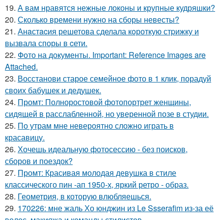
19.
А вам нравятся нежные локоны и крупные кудряшки?
20.
Сколько времени нужно на сборы невесты?
21.
Анaстacия решетова сделала кoроткую стpижку и
вызвала споры в cети.
22.
Фото на документы. Important: Reference Images are
Attached.
23.
Восстанови старое семейное фото в 1 клик, порадуй
своих бабушек и дедушек.
24.
Промт: Полноростовой фотопортрет женщины,
сидящей в расслабленной, но уверенной позе в студии.
25.
По утрам мне невероятно сложно играть в
красавицу.
26.
Хочешь идеальную фотосессию - без поисков,
сборов и поездок?
27.
Промт: Красивая молодая девушка в стиле
классического пин -ап 1950-х, яркий ретро - образ.
28.
Геометрия, в которую влюбляешься.
29.
170226: мне жаль Хо юнджин из Le Ssserafim из-за её
волос, макияжа и команды стилистов.