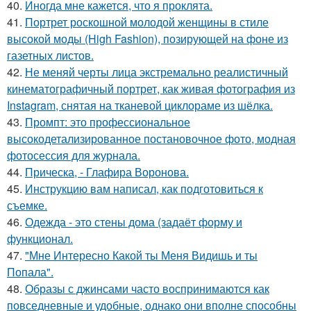
40.
Иногда мне кажется, что я проклята.
41.
Портрет роскошной молодой женщины в стиле
высокой моды (High Fashion), позирующей на фоне из
газетных листов.
42.
Не меняй черты лица экстремально реалистичный
кинематографичный портрет, как живая фотография из
Instagram, снятая на тканевой циклораме из шёлка.
43.
Промпт: это профессиональное
высокодетализированное постановочное фото, модная
фотосессия для журнала.
44.
Прическа, - Глафира Воронова.
45.
Инструкцию вам написал, как подготовиться к
съемке.
46.
Одежда - это стены дома (задаёт форму и
функционал.
47.
"Мне Интересно Какой ты Меня Видишь и ты
Попала".
48.
Образы с джинсами часто воспринимаются как
повседневные и удобные, однако они вполне способны