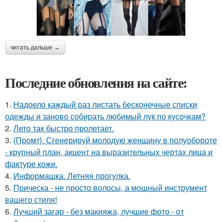
читать дальше →
Последние обновления на сайте:
1.
Надоело каждый раз листать бесконечные списки
одежды и заново собирать любимый лук по кусочкам?
2.
Лето так быстро пролетает.
3.
{Промт}. Сгенерируй молодую женщину в полуобороте
- крупный план, акцент на выразительных чертах лица и
фактуре кожи.
4.
Информашка. Летняя прогулка.
5.
Прическа - не просто волосы, а мощный инструмент
вашего стиля!
6.
Лучший загар - без макияжа, лучшие фото - от