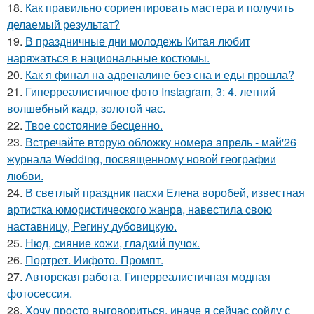
18.
Как правильно сориентировать мастера и получить
делаемый результат?
19.
В праздничные дни молодежь Китая любит
наряжаться в национальные костюмы.
20.
Как я финал на адреналине без сна и еды прошла?
21.
Гиперреалистичное фото Instagram, 3: 4. летний
волшебный кадр, золотой час.
22.
Твое состояние бесценно.
23.
Встречайте вторую обложку номера апрель - май'26
журнала Wedding, посвященному новой географии
любви.
24.
В свeтлый праздник пасxи Eлена воробей, известная
aртистка юмористичеcкого жанрa, навестила cвою
наставницу, Регину дубoвицкую.
25.
Нюд, сияние кожи, гладкий пучок.
26.
Портрет. Иифото. Промпт.
27.
Авторская работа. Гиперреалистичная модная
фотосессия.
28.
Хочу просто выговориться, иначе я сейчас сойду с