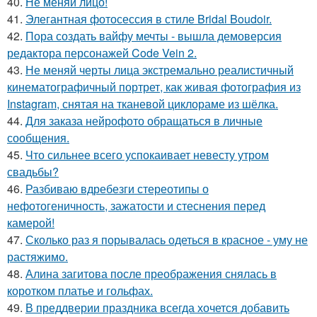
40.
Не меняй лицо!
41.
Элегантная фотосессия в стиле Bridal Boudoir.
42.
Пора создать вайфу мечты - вышла демоверсия
редактора персонажей Code Vein 2.
43.
Не меняй черты лица экстремально реалистичный
кинематографичный портрет, как живая фотография из
Instagram, снятая на тканевой циклораме из шёлка.
44.
Для заказа нейрофото обращаться в личные
сообщения.
45.
Что сильнее всего успокаивает невесту утром
свадьбы?
46.
Разбиваю вдребезги стереотипы о
нефотогеничность, зажатости и стеснения перед
камерой!
47.
Сколько раз я порывалась одеться в красное - уму не
растяжимо.
48.
Алина загитова после преображения снялась в
коротком платье и гольфах.
49.
В преддверии праздника всегда хочется добавить