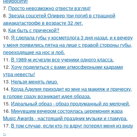
нейросети!
7.
Просто невозможно отвести взгляд!
8.
Звезда соцсетей Оливер три погиб в страшной
авиакатастрофе в возрасте 32 лет.
9.
Как быть с прической?
10.
Я сделала губы у косметолога 3 дня назад, и к вечеру
у меня появились пятна на лице с правой стороны губы,
переходящие на нос и лоб.
11.
В 1989-м исчезли все ученики одного класса.
12.
Хочу поделиться с вами атмосферными кадрами
утра невесты!
13.
Нельзя менять лицо.
14.
Когда Аделия приходит ко мне на макияж и прическу,
в голове сразу возникает идея образа.
15.
Идеальный образ - образ продуманный до мелочей.
16.
Минувшим вечером состоялась церемония жара
Music Awards - настоящий праздник музыки и гламура.
17.
В том случае, если кто-то вдруг потерял меня из виду
-.