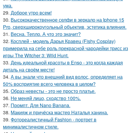
ума.
29.
Доброе утро всем!
30.
Высококачественное селфи в зеркало на Iphone 15
Pro, сверхширокоугольный объектив, эстетика влияния.
31.
Весна. Тепло. А что это значит?
32.
Косплей - модель Дарья Кравец (Fishy Cosplay)
примерила на себе роль прекрасной чародейки трисс из
игры The Witcher 3: Wild Hunt.
33.
День идеальной красоты в Enso - это когда каждая
деталь на своём месте!
34.
А вы знали что внешний вид волос, определяет на
50% восприятие всего человека в целом?
35.
Образ невесты - это не просто платье.
36.
Не меняй лицо, сходство 100%.
37.
Промпт. Для Nano Banana.
38.
Макияж и причёска мастер Наталья ханина.
39.
Фотореалистичный Fashion - портрет в
минималистичном стиле.