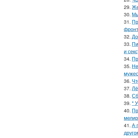
29.
Же
30.
Мы
31.
Пр
фронт
32.
До
33.
Пи
и сек
34.
Пр
35.
Не
мужес
36.
Чт
37.
Лё
38.
Сб
39.
* 
40.
Пр
мелир
41.
А 
друго