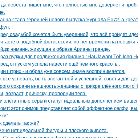
гда невеста пишет мне, что полностью мне доверяет и проб
че.
анна стала героиней нового выпуска журнала Ee72, а кре
фул.
ред свадьбой хочется быть уверенной, что всё пройдет иде
чтаете о подобной фотосессии, но нет времени на поездки
йдж ниманн, живущая в образе Арианы гранде.
раз пуджи для продвижения фильма "Hai Jawani Toh Ishq Ho
ред отпуском успела навести ещё немного красоты.
ин штрих - и образ уже совсем иначе воспринимается.
к всё успевать, быть элегантной и успешной: советы для д
рого сохрани внешность женщины с прикреплённого фото 1: 1
и, возраст, прическу, пропорции тела.
и элегантные серьги станут идеальным дополнением вашего
омт: этот снимок представляет собой эффектное селфи, вып
ики".
к сделать так же?
меня нет идеальной фигуры и плоского живота.
. Создай реалистичное фото, не меняя черты лица.