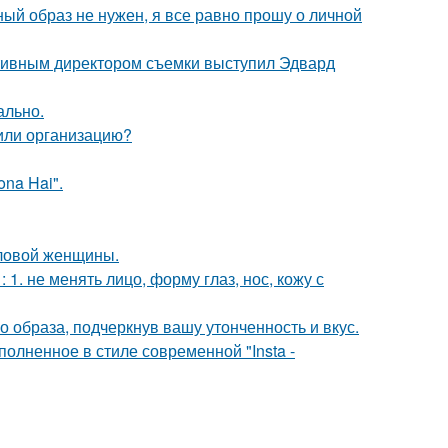
ный образ не нужен, я все равно прошу о личной
ативным директором съемки выступил Эдвард
ально.
 или организацию?
na Hai".
еловой женщины.
. не менять лицо, форму глаз, нос, кожу с
 образа, подчеркнув вашу утонченность и вкус.
олненное в стиле современной "Insta -