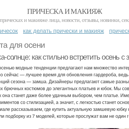
ПРИЧЕСКА И МАКИЯЖ
прическах и макияже лица, новости, отзывы, новинки, сек
ичесок
как делать прически и макияж
причес
та для осени
а-солнце: как стильно встретить осень с
осенью модные тенденции предлагают нам множество интер
о сейчас — лучшее время для обновления гардероба, ведь 
нций сезона — замша. Дизайнеры предлагают самые разные
их брючных костюмов до элегантных платьев и юбок. Мы со
ак она станет даже более удачным выбором, чем платье. И
риментов со стилизацией, а значит, с легкостью станет осн
иале рассказываем, где купить актуальную замшевую юбку на
ли подборку из 7 моделей, которые прослужат вам не один г