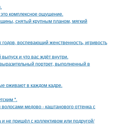
.
- это комплексное ощущение.
нщины, снятый крупным планом, мягкий
0-х годов, воспевающий женственность, игривость
выпуск и что вас ждёт внутри.
 выразительный портрет, выполненный в
рые оживают в каждом кадре.
тским *.
волосами медово - каштанового оттенка с
а и не пришёл с коллективом или подругой/