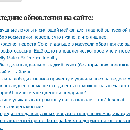
ледние обновления на сайте:
душные локоны и сияющий мейкап для главной выпускной но
бор косметички невесты: что нужно, а что лишнее.
красная невеста Соня и дальше в карусели обратная связь
рофотосессии. Ещё одно направление, которое мне интерес
ctly Match Reference Identity.
бы сделать идеально гладкий пучок (без торчащих волосков
вий и стайлинг.
тлана лобода сменила прическу и удивила всех на неделе 
 в последнее время не всегда есть возможность запечатлить
ория! Помните мне цветочки подарили?
льше уникальных промтов у нас на канале: t. me/Dnsamai.
к выглядеть моложе.
ереди череда выпускных, и я уже с нетерпением жду каждую
ень полезный прст о фотографиях на документы: он обязат
у.