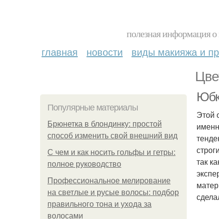
полезная информация о 
главная
новости
виды макияжа и пр
Цве
Юбк
Популярные материалы
Этой 
Брюнетка в блондинку: простой
именн
способ изменить свой внешний вид
тенде
строг
С чем и как носить гольфы и гетры:
так к
полное руководство
экспе
Профессиональное мелирование
матер
на светлые и русые волосы: подбор
сдела
правильного тона и ухода за
волосами