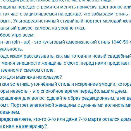
нщины нередко стремятся менять причёску, цвет волос или
 так часто зацикливаемся на одежде, что забываем: стиль 
омпт. Ультрареалистичный студийный портрет молодой же
альный ракурс, камера на уровне глаз.
брое утро всем!
н -ап (pin - up) - это культовый американский стиль 1940-5
суальность.
одолжаем рассказывать, как мы готовили новый свадебный 
 меняя внешности женщины с фото, перед нами предстает
твенном и смелом стиле.
о я для макияжа использую?
гкая эстетика, утончённый стиль и искренние эмоции, кото
оры невесты - это спокойное время перед большим днём.
Украшения для волос: сделайте образ редакционным, а не де
омт. Портрет элегантной женщины с длинными волнистыми 
ованием.
представляете, кто-то 6-го или даже 7-го марта остался дом
м к нам на вечеринку?