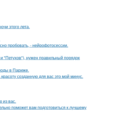
чи этого лета.
.
но пробовать, - нейрофотосессии.
 и "Петухов"), нужен правильный порядок
моды в Париже.
 красоту созданную для вас это мой минус.
 из вас.
ельно поможет вам подготовиться к лучшему