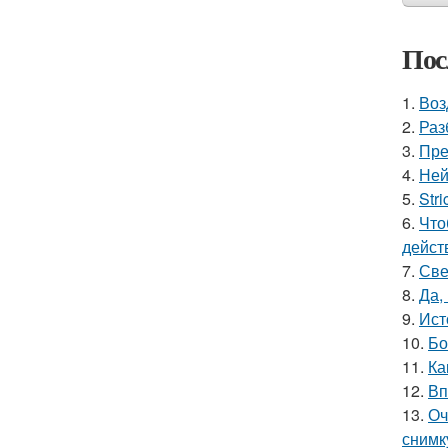
Пос
1.
Воз
2.
Раз
3.
Пре
4.
Ней
5.
Stri
6.
Что
дейст
7.
Све
8.
Да,
9.
Ист
10.
Бо
11.
Ка
12.
Вп
13.
Оч
снимк