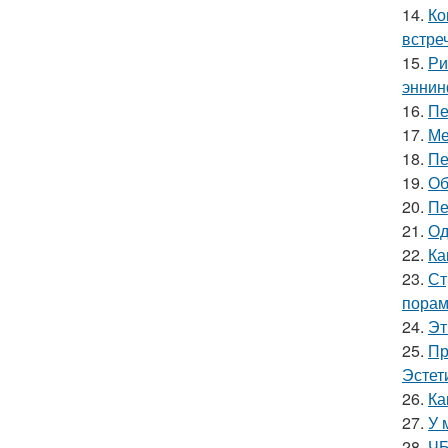
14.
Ко
встре
15.
Ри
эннин
16.
Пе
17.
Ме
18.
Пе
19.
Об
20.
Пе
21.
Од
22.
Ка
23.
Ст
порам
24.
Эт
25.
Пр
Эстет
26.
Ка
27.
У 
28.
ЧБ