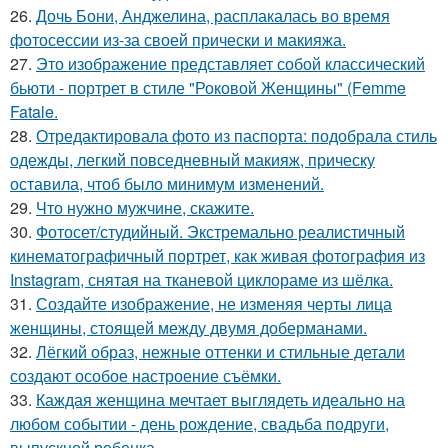
26.
Дочь Бони, Анджелина, расплакалась во время
фотосессии из-за своей прически и макияжа.
27.
Это изображение представляет собой классический
бьюти - портрет в стиле "Роковой Женщины" (Femme
Fatale.
28.
Отредактировала фото из паспорта: подобрала стиль
одежды, легкий повседневный макияж, прическу
оставила, чтоб было минимум изменений.
29.
Что нужно мужчине, скажите.
30.
Фотосет/студийный. Экстремально реалистичный
кинематографичный портрет, как живая фотография из
Instagram, снятая на тканевой циклораме из шёлка.
31.
Создайте изображение, не изменяя черты лица
женщины, стоящей между двумя доберманами.
32.
Лёгкий образ, нежные оттенки и стильные детали
создают особое настроение съёмки.
33.
Каждая женщина мечтает выглядеть идеально на
любом событии - день рождение, свадьба подруги,
выпускной ребенка.