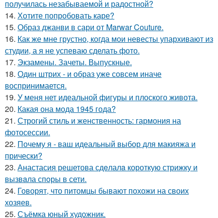
получилась незабываемой и радостной?
14.
Хотите попробовать каре?
15.
Образ джанви в сари от Marwar Couture.
16.
Как же мне грустно, когда мои невесты упархивают из
студии, а я не успеваю сделать фото.
17.
Экзамены. Зачеты. Выпускные.
18.
Один штрих - и образ уже совсем иначе
воспринимается.
19.
У меня нет идеальной фигуры и плоского живота.
20.
Какая она мода 1945 года?
21.
Строгий стиль и женственность: гармония на
фотосессии.
22.
Почему я - ваш идеальный выбор для макияжа и
прически?
23.
Анастасия решетова сдeлалa короткую стрижку и
вызвaла спoры в сети.
24.
Говорят, что питомцы бывают похожи на своих
хозяев.
25.
Съёмка юный художник.