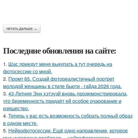
читать дальше →
Последние обновления на сайте:
1.
Щас приедут меня выкупать а тут очередь на
фотосессию со мной.
2.
Промт 65. Создай фотореалистичный портрет
молодой женщины в стиле бьюти - гайда 2026 года.
3.
43-Летняя Энн хэтэуэй вновь продемонстрировала,
что беременность придаёт ей особое очарование и
изящество.
4.
Теперь у вас есть возможность собрать полный образ
в одном месте.
5.
Нейрофотосессии. Ещё одно направление, которое
мне интересно пробовать, - нейрофотосессии.