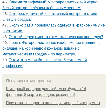
45.
Кинематографичный, ультрареалистичный чёрно-
белый портрет с лёгким плёночным зерном.
46.
Фотореалистичный и эстетичный портрет в стиле
Lifestyle создай.
47.
Сколько раз я порывалась одеться в красное - уму не
растяжимо.
48.
Острый перец вместо косметологических процедур?
49.
Промт. Фотореалистичное изображение женщины,
сидящей на коричневом кожаном диване с
металлическими гвоздями по периметру.
50.
О том, что меня больше всего бесит в моей
профессии.
Популярные материалы
Шикарный подарок для любимых, будь то 14
февраля, 8 марта или день рождения!
Прическа - не просто волосы, а мощный инструмент