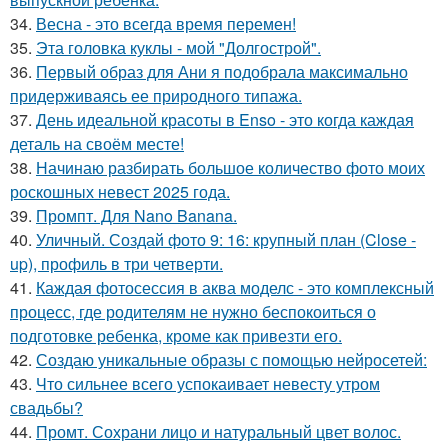
34.
Весна - это всегда время перемен!
35.
Эта головка куклы - мой "Долгострой".
36.
Первый образ для Ани я подобрала максимально
придерживаясь ее природного типажа.
37.
День идеальной красоты в Enso - это когда каждая
деталь на своём месте!
38.
Начинаю разбирать большое количество фото моих
роскошных невест 2025 года.
39.
Промпт. Для Nano Banana.
40.
Уличный. Создай фото 9: 16: крупный план (Close -
up), профиль в три четверти.
41.
Каждая фотосессия в аква моделс - это комплексный
процесс, где родителям не нужно беспокоиться о
подготовке ребенка, кроме как привезти его.
42.
Создаю уникальные образы с помощью нейросетей:
43.
Что сильнее всего успокаивает невесту утром
свадьбы?
44.
Промт. Сохрани лицо и натуральный цвет волос.