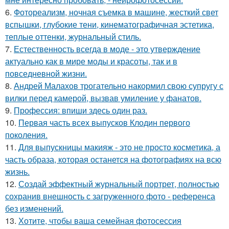
6.
Фотореализм, ночная съемка в машине, жесткий свет
вспышки, глубокие тени, кинематографичная эстетика,
теплые оттенки, журнальный стиль.
7.
Естественность всегда в моде - это утверждение
актуально как в мире моды и красоты, так и в
повседневной жизни.
8.
Андрей Малахов трогательно накормил свою супругу с
вилки перед камерой, вызвав умиление у фанатов.
9.
Профессия: впиши здесь один раз.
10.
Первая часть всех выпусков Клодин первого
поколения.
11.
Для выпускницы макияж - это не просто косметика, а
часть образа, которая останется на фотографиях на всю
жизнь.
12.
Создай эффектный журнальный портрет, полностью
сохранив внешность с загруженного фото - референса
без изменений.
13.
Хотите, чтобы ваша семейная фотосессия