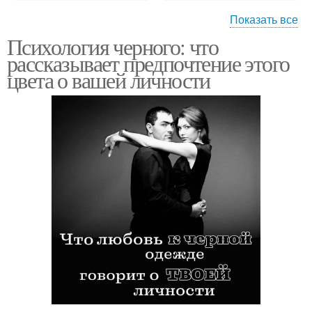
Показать все
Психология черного: что
Цвета в различных
Цветы в искусстве
рассказывает предпочтение этого
культурах
цвета о вашей личности