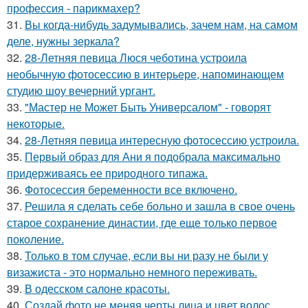
профессия - парикмахер?
31.
Вы когда-нибудь задумывались, зачем нам, на самом
деле, нужны зеркала?
32.
28-Летняя певица Люся чеботина устроила
необычную фотосессию в интерьере, напоминающем
студию шоу вечерний ургант.
33.
"Мастер не Может Быть Универсалом" - говорят
некоторые.
34.
28-Летняя певица интересную фотосессию устроила.
35.
Первый образ для Ани я подобрала максимально
придерживаясь ее природного типажа.
36.
Фотосессия беременности все включено.
37.
Решила я сделать себе больно и зашла в свое очень
старое сохранение династии, где еще только первое
поколение.
38.
Только в том случае, если вы ни разу не были у
визажиста - это нормально немного переживать.
39.
В одесском салоне красоты.
40.
Создай фото не меняя черты лица и цвет волос.