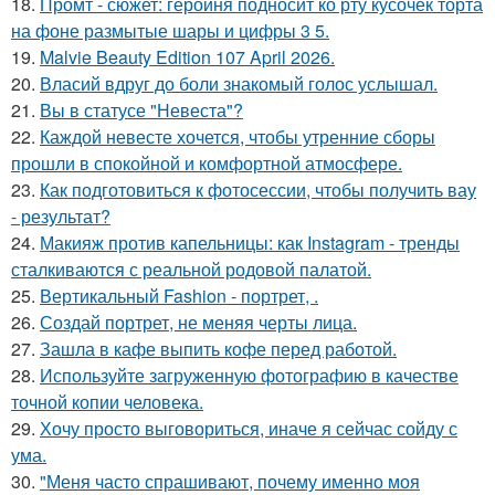
18.
Промт - сюжет: героиня подносит ко рту кусочек торта
на фоне размытые шары и цифры 3 5.
19.
Malvie Beauty Edition 107 April 2026.
20.
Власий вдруг до боли знакомый голос услышал.
21.
Вы в статусе "Невеста"?
22.
Каждой невесте хочется, чтобы утренние сборы
прошли в спокойной и комфортной атмосфере.
23.
Как подготовиться к фотосессии, чтобы получить вау
- результат?
24.
Макияж против капельницы: как Instagram - тренды
сталкиваются с реальной родовой палатой.
25.
Вертикальный Fashion - портрет, .
26.
Создай портрет, не меняя черты лица.
27.
Зашла в кафе выпить кофе перед работой.
28.
Используйте загруженную фотографию в качестве
точной копии человека.
29.
Хочу просто выговориться, иначе я сейчас сойду с
ума.
30.
"Меня часто спрашивают, почему именно моя