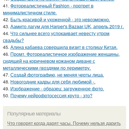
41.
Фотореалистичный Fashion - портрет в
минималистичном стиле.
42.
Быть красивой и ухоженной - это невозможно.
43.
Аамито лагум для Harper's Bazaar UK, апрель 2019 г.
44.
Что сильнее всего успокаивает невесту утром
свадьбы?
45.
Алина кабаева совершила визит в столицу Китая.
46.
Промт. Фотореалистичное изображение женщины,
сидящей на коричневом кожаном диване с
металлическими гвоздями по периметру.
47.
Создай фотографию, не меняя черты лица.
48.
Новогодние кадры для себя любимой -.
49.
Изображение - образец: загруженное фото.
50.
Почему нейрофотосессия круто - это?
Популярные материалы
Что говорят когда дарят часы. Почему нельзя дарить