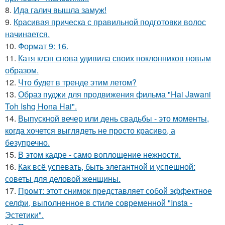
8.
Ида галич вышла замуж!
9.
Красивая прическа с правильной подготовки волос
начинается.
10.
Формат 9: 16.
11.
Катя клэп снова удивила своих поклонников новым
образом.
12.
Что будет в тренде этим летом?
13.
Образ пуджи для продвижения фильма "Hai Jawani
Toh Ishq Hona Hai".
14.
Выпускной вечер или день свадьбы - это моменты,
когда хочется выглядеть не просто красиво, а
безупречно.
15.
В этом кадре - само воплощение нежности.
16.
Как всё успевать, быть элегантной и успешной:
советы для деловой женщины.
17.
Промт: этот снимок представляет собой эффектное
селфи, выполненное в стиле современной "Insta -
Эстетики".