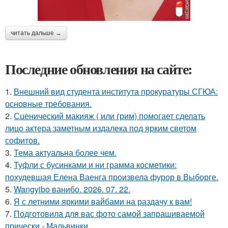
читать дальше →
Последние обновления на сайте:
1.
Внешний вид студента института прокуратуры СГЮА:
основные требования.
2.
Сценический макияж ( или грим) помогает сделать
лицо актера заметным издалека под ярким светом
софитов.
3.
Тема актуальна более чем.
4.
Туфли с бусинками и ни грамма косметики:
похудевшая Елена Ваенга произвела фурор в Выборге.
5.
Wangyibo ванибо. 2026. 07. 22.
6.
Я с летними яркими вайбами на раздачу к вам!
7.
Подготовила для вас фото самой запрашиваемой
прически - Мальвинки.