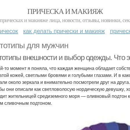
ПРИЧЕСКА И МАКИЯЖ
прическах и макияже лица, новости, отзывы, новинки, сек
ичесок
как делать прически и макияж
причес
тотипы для мужчин
тотипы внешности и выбор одежды. Что э
ой-то момент я поняла, что каждая женщина обладает собс
атой кожей, светлыми бровями и голубыми глазами. И в ка
али около зеркала и внимательно посмотрели друг на друга
бы они описали как светловолосую нордическую девушку, хо
дит жительницей средиземного моря — оливковый подтон ко
м сливочным подтоном.