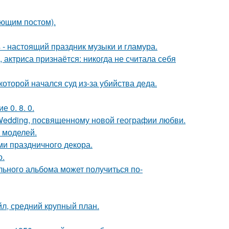
ующим постом).
- настоящий праздник музыки и гламура.
 актриса признаётся: никогда не считала себя
которой начался суд из-за убийства деда.
 0. 8. 0.
 Wedding, посвященному новой географии любви.
 моделей.
ми праздничного декора.
о.
льного альбома может получиться по-
л, средний крупный план.