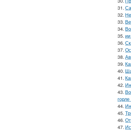
30.
Пр
31.
Са
32.
Не
33.
Ве
34.
Во
35.
ии
36.
Ск
37.
Ос
38.
Ав
39.
Ка
40.
Ша
41.
Ка
42.
Ин
43.
Во
горле 
44.
Ин
45.
Тр
46.
От
47.
Ис