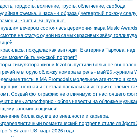
дость, гордость, волнение, грусть, облегчение, свобода.
удийная съемка. 2 часа - 4 образа ( четвертый покажу след
замены. Зачеты. Выпускные.
нувшим вечером состоялась церемония жара Music Awards 
смотря на статус одной из самых красивых звёзд голливуда,
вицей.
красилась, похудела: как выглядит Екатерина Тархова, над 
ким может быть мужской портрет?
торы симулятора жизни Inzoi выпустили большое обновление
тречайте вторую обложку номера апрель - май'26 журнала
дельные тесты в МА Promodels модельное агентство школа
нцепция: нежная и светлая пасхальная история с элемента
омт. Создай фотографию не отличимую от настоящего фот
учит очень атмосферно - образ невесты на обложке музыка
ящему запоминающимся!
менение билла каулиц во внешности и карьера.
ьтрареалистичный романтический портрет в стиле лайфстай
rper's Bazaar US, март 2026 года.