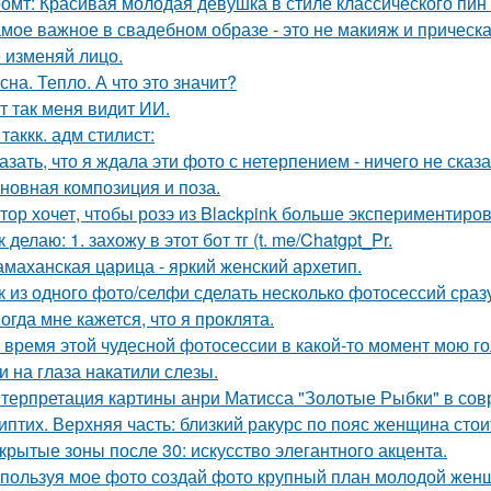
омт: Красивая молодая девушка в стиле классического пин -а
мое важное в свадебном образе - это не макияж и прическа
 изменяй лицо.
сна. Тепло. А что это значит?
т так меня видит ИИ.
 таккк. адм стилист:
азать, что я ждала эти фото с нетерпением - ничего не сказа
новная композиция и поза.
тор хочет, чтобы розэ из Blackpink больше экспериментиро
к делаю: 1. захожу в этот бот тг (t. me/Chatgpt_Pr.
маханская царица - яркий женский архетип.
к из одного фото/селфи сделать несколько фотосессий сраз
огда мне кажется, что я проклята.
 время этой чудесной фотосессии в какой-то момент мою го
и на глаза накатили слезы.
терпретация картины анри Матисса "Золотые Рыбки" в сов
иптих. Верхняя часть: близкий ракурс по пояс женщина сто
крытые зоны после 30: искусство элегантного акцента.
пользуя мое фото создай фото крупный план молодой женщ