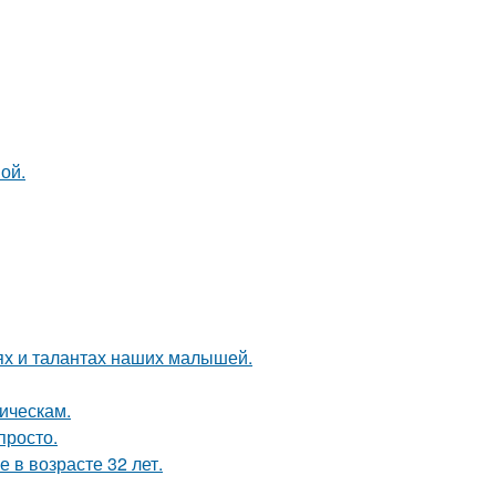
ой.
ях и талантах наших малышей.
ическам.
просто.
 в возрасте 32 лет.