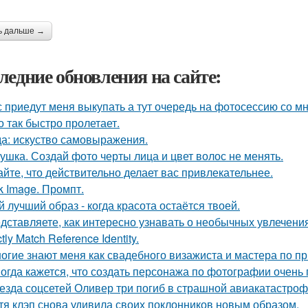
ь дальше →
ледние обновления на сайте:
 приедут меня выкупать а тут очередь на фотосессию со мн
о так быстро пролетает.
а: искуство самовыражения.
ушка. Создай фото черты лица и цвет волос не менять.
айте, что действительно делает вас привлекательнее.
k Image. Промпт.
й лучший образ - когда красота остаётся твоей.
дставляете, как интересно узнавать о необычных увлечени
ctly Match Reference Identity.
огие знают меня как свадебного визажиста и мастера по пр
огда кажется, что создать персонажа по фотографии очень 
езда соцсетей Оливер три погиб в страшной авиакатастрофе
тя клэп снова удивила своих поклонников новым образом.