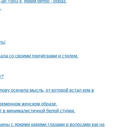
п 1950-х, яркий ретро - образ.
.
ть!
вала со своими причёсками и стилем.
у?
лову осенила мысль, от которой встал ком в
ременном женском образе.
ит в минималистичной белой студии.
ины с яркими карими глазами и волосами как на