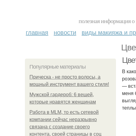
полезная информация о 
главная
новости
виды макияжа и пр
Цве
Цве
Популярные материалы
В как
Прическа - не просто волосы, а
розов
мощный инструмент вашего стиля!
— вст
меня 
Мужской гардероб: 6 вещей,
выгля
которые нравятся женщинам
теплы
Работа в MLM, то есть сетевой
компании сейчас неразрывно
связана с создание своего
контента, своей страницы в соц