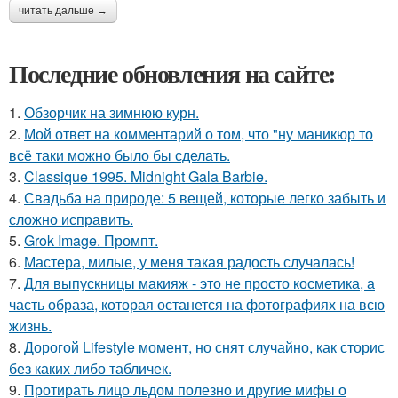
читать дальше →
Последние обновления на сайте:
1.
Обзорчик на зимнюю курн.
2.
Мой ответ на комментарий о том, что "ну маникюр то
всё таки можно было бы сделать.
3.
Classique 1995. Midnight Gala Barbie.
4.
Свадьба на природе: 5 вещей, которые легко забыть и
сложно исправить.
5.
Grok Image. Промпт.
6.
Мастера, милые, у меня такая радость случалась!
7.
Для выпускницы макияж - это не просто косметика, а
часть образа, которая останется на фотографиях на всю
жизнь.
8.
Дорогой Lifestyle момент, но снят случайно, как сторис
без каких либо табличек.
9.
Протирать лицо льдом полезно и другие мифы о