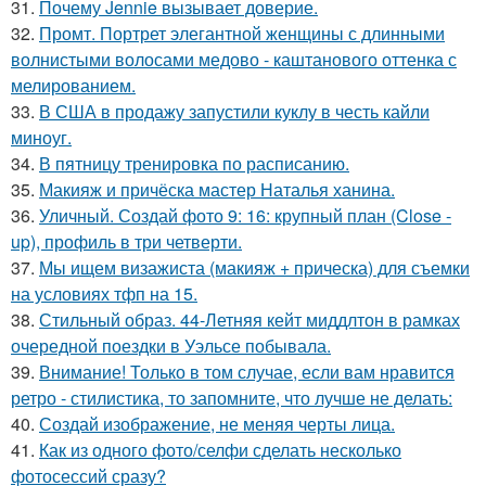
31.
Почему Jennie вызывает доверие.
32.
Промт. Портрет элегантной женщины с длинными
волнистыми волосами медово - каштанового оттенка с
мелированием.
33.
В США в продажу запустили куклу в честь кайли
миноуг.
34.
В пятницу тренировка по расписанию.
35.
Макияж и причёска мастер Наталья ханина.
36.
Уличный. Создай фото 9: 16: крупный план (Close -
up), профиль в три четверти.
37.
Мы ищем визажиста (макияж + прическа) для съемки
на условиях тфп на 15.
38.
Стильный образ. 44-Летняя кейт миддлтон в рамках
очередной поездки в Уэльсе побывала.
39.
Внимание! Только в том случае, если вам нравится
ретро - стилистика, то запомните, что лучше не делать:
40.
Создай изображение, не меняя черты лица.
41.
Как из одного фото/селфи сделать несколько
фотосессий сразу?