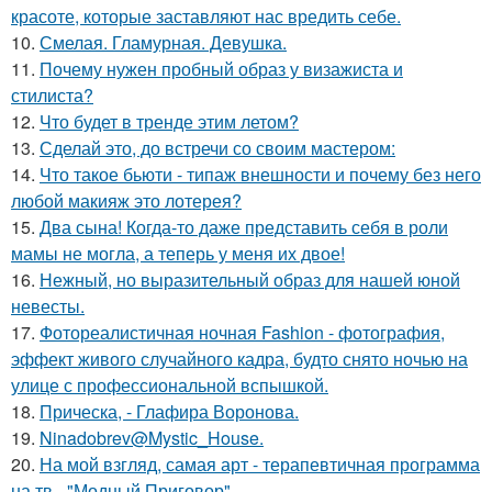
красоте, которые заставляют нас вредить себе.
10.
Смелая. Гламурная. Девушка.
11.
Почему нужен пробный образ у визажиста и
стилиста?
12.
Что будет в тренде этим летом?
13.
Сделай это, до встречи со своим мастером:
14.
Что такое бьюти - типаж внешности и почему без него
любой макияж это лотерея?
15.
Два сына! Когда-то даже представить себя в роли
мамы не могла, а теперь у меня их двое!
16.
Нежный, но выразительный образ для нашей юной
невесты.
17.
Фотореалистичная ночная Fashion - фотография,
эффект живого случайного кадра, будто снято ночью на
улице с профессиональной вспышкой.
18.
Прическа, - Глафира Воронова.
19.
Ninadobrev@Mystic_House.
20.
На мой взгляд, самая арт - терапевтичная программа
на тв - "Модный Приговор".