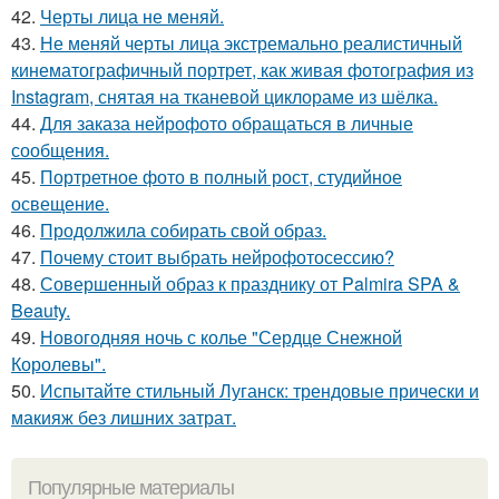
42.
Черты лица не меняй.
43.
Не меняй черты лица экстремально реалистичный
кинематографичный портрет, как живая фотография из
Instagram, снятая на тканевой циклораме из шёлка.
44.
Для заказа нейрофото обращаться в личные
сообщения.
45.
Портретное фото в полный рост, студийное
освещение.
46.
Продолжила собирать свой образ.
47.
Почему стоит выбрать нейрофотосессию?
48.
Совершенный образ к празднику от Palmira SPA &
Beauty.
49.
Новогодняя ночь с колье "Сердце Снежной
Королевы".
50.
Испытайте стильный Луганск: трендовые прически и
макияж без лишних затрат.
Популярные материалы