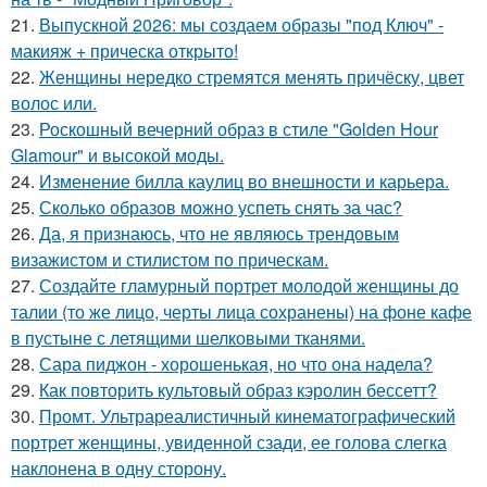
21.
Выпускной 2026: мы создаем образы "под Ключ" -
макияж + прическа открыто!
22.
Женщины нередко стремятся менять причёску, цвет
волос или.
23.
Роскошный вечерний образ в стиле "Golden Hour
Glamour" и высокой моды.
24.
Изменение билла каулиц во внешности и карьера.
25.
Сколько образов можно успеть снять за час?
26.
Да, я признаюсь, что не являюсь трендовым
визажистом и стилистом по прическам.
27.
Создайте гламурный портрет молодой женщины до
талии (то же лицо, черты лица сохранены) на фоне кафе
в пустыне с летящими шелковыми тканями.
28.
Сара пиджон - хорошенькая, но что она надела?
29.
Как повторить культовый образ кэролин бессетт?
30.
Промт. Ультрареалистичный кинематографический
портрет женщины, увиденной сзади, ее голова слегка
наклонена в одну сторону.