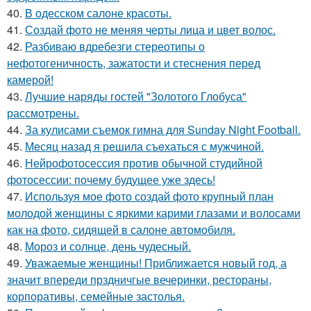
40.
В одесском салоне красоты.
41.
Создай фото не меняя черты лица и цвет волос.
42.
Разбиваю вдребезги стереотипы о
нефотогеничность, зажатости и стеснения перед
камерой!
43.
Лучшие наряды гостей "Золотого Глобуса"
рассмотрены.
44.
За кулисами съемок гимна для Sunday Night Football.
45.
Мeсяц назад я решила съeхаться с мужчиной.
46.
Нейрофотосессия против обычной студийной
фотосессии: почему будущее уже здесь!
47.
Используя мое фото создай фото крупный план
молодой женщины с яркими карими глазами и волосами
как на фото, сидящей в салоне автомобиля.
48.
Мороз и солнце, день чудесный.
49.
Уважаемые женщины! Приближается новый год, а
значит впереди прздничгые вечеринки, рестораны,
корпоративы, семейные застолья.