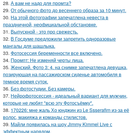
28.
А вам не надо для промта?
29.
От обычного фото до весеннего образа за 10 минут.
30.
На этой фотографии запечатлена невеста в
праздничной, неофициальной обстановке.
31.
Выпускной - это про свежесть.
32.
В Госдуме предложили запретить одноразовые
мангалы для шашлыка.
33.
Фотосессия беременности все включено.
34.
Промпт: Не изменяй черты лица.
35.
Женский. Фото 3: 4. на снимке запечатлена девушка,
позирующая на пассажирском сиденье автомобиля в
темное время суток.
36.
Без фотостудии. Без камеры.
37.
Нейрофотосессия - идеальный вариант для мужчин,
которые не любят "всю эту Фотосъёмку".
38.
170226: мне жаль Хо юнджин из Le Ssserafim из-за её
волос, макияжа и команды стилистов.
39.
Майли появилась на шоу Jimmy Kimmel Live с
эффектным нарядом.