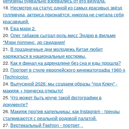
нетизены буквально взорвались от его визуала.
18.
Несмотря на статус одной из самых красивых звёзд
голливуда, актриса признаётся: никогда не считала себя
красавицей.
19.
Ева мари 2.
20.
Олег табаков сыграл роль мисс Эндрю в фильме
"Мэри поппинс, до свидания!
21.
В праздничные дни молодежь Китая любит
наряжаться в национальные костюмы.
22.
Как я финал на адреналине без сна и еды прошла?
23.
Портрет в стиле европейского кинематографа 1960-х
(Technicolor.
24.
Выпускной 2026: мы создаем образы "под Ключ" -
макияж + прическа открыто!
25.
Что может быть круче такой фотографии в
документе?
26.
Макияж против капельницы: как Instagram - тренды
сталкиваются с реальной родовой палатой.
27.
Вертикальный Fashion - портрет, .