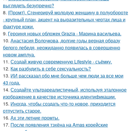
выглядеть безупречно?
8.
{Промт}. Сгенерируй молодую женщину в полуобороте
- крупный план, акцент на выразительных чертах лица и
фактуре кожи.
9.
Героиня новых обложек Grazia - Марина васильева.
10.
Анастасия Волочкова, долгие годы верная образу
белого лебедя, неожиданно появилась в совершенно
новом амплуа.
11.
Создай живую современную Lifestyle - съёмку.
12.
Как разбудить в себе сексуальность?
13.
ИИ рассказал обо мне больше чем люди за все мои
43 года.
14.
Создайте ультрареалистичный, используя эталонное
изображение в качестве источника идентификации.
15.
Иногда, чтобы создать что-то новое, приходится
отпустить старое.
16.
Ах эти летние промты.
17.
После появления тэхёна на Amas корейские