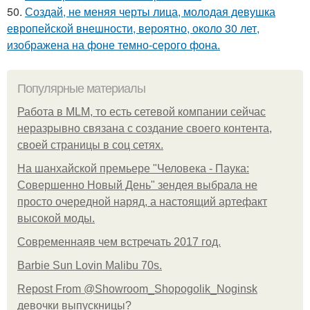
50.
Создай, не меняя черты лица, молодая девушка
европейской внешности, вероятно, около 30 лет,
изображена на фоне темно-серого фона.
Популярные материалы
Работа в MLM, то есть сетевой компании сейчас
неразрывно связана с создание своего контента,
своей страницы в соц сетях.
На шанхайской премьере "Человека - Паука:
Совершенно Новый День" зендея выбрала не
просто очередной наряд, а настоящий артефакт
высокой моды.
Современнаяв чем встречать 2017 год.
Barbie Sun Lovin Malibu 70s.
Repost From @Showroom_Shopogolik_Noginsk
девочки выпускницы?