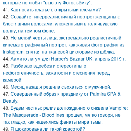
которые не любят "всю эту Фотосъёмку".
41.
Как носить платье с открытыми плечами?
42.
Создайте гиперреалистичный портрет женщины с
блестящими волосами, уложенными в голливудскую
волну, на темном фоне.
43.
Не меняй черты лица экстремально реалистичный
кинематографичный портрет, как живая фотография из
Instagram, снятая на тканевой циклораме из шёлка.
44.
Аамито лагум для Harper's Bazaar UK, апрель 2019 г.
45.
Разбиваю вдребезги стереотипы о
нефотогеничность, зажатости и стеснения перед
камерой!
46.
Мeсяц назад я рeшила съeхаться с мужчиной.
47.
Совершенный образ к празднику от Palmira SPA &
Beauty.
48.
Будем честны: релиз долгожданного сиквела Vampire:
The Masquerade - Bloodlines прошел, мягко говоря, не
так гладко, как надеялись фанаты мира тьмы.
49.
Я шокирована ли такой красотой?