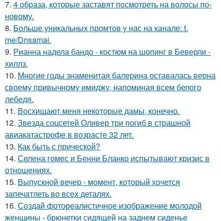
7.
4 образа, которые заставят посмотреть на волосы по-
новому.
8.
Больше уникальных промтов у нас на канале: t.
me/Dnsamai.
9.
Рианна надела бандо - костюм на шопинг в Беверли -
хиллз.
10.
Многие годы знаменитая балерина оставалась верна
своему привычному имиджу, напоминая всем белого
лебедя.
11.
Восхищают меня некоторые дамы, конечно.
12.
Звезда соцсетей Оливер три погиб в страшной
авиакатастрофе в возрасте 32 лет.
13.
Как быть с прической?
14.
Селена гомес и Бенни Бланко испытывают кризис в
отношениях.
15.
Выпускной вечер - момент, который хочется
запечатлеть во всех деталях.
16.
Создай фотореалистичное изображение молодой
женщины - брюнетки сидящей на заднем сиденье