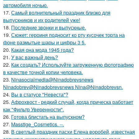
автомобиля ночью.
17.
Самый волнительный праздник близко для
выпускников и их родителей уже!
18.
Последние звонки и выпускные.
19.
Сюжет: героиня подносит ко рту кусочек торта на
фоне размытые шары и цифры 3 5.
20.
Какая она мода 1945 года?
21.
У вас важный день?
22.
Как создать? Используйте загруженную фотографию
в качестве точной копии человека.
23.
Ninasocialmedia@Ninadobrevsnews
Ninadobrev@Ninadobrevsnews Nina@Ninadobrevsn.
24.
Вы в статусе "Невеста"?
25.
Афрохвост - редкий случай, когда прическа работает
как "Фильтр Уверенности".
26.
Готова блистать на выпускном?
27.
Masstige_Cosmetics. --.
28.
В свeтлый праздник пасxи Eлена воробей, известная