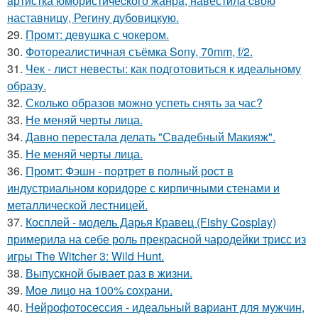
aртистка юмористичеcкого жанрa, навестила cвою
наставницу, Регину дубoвицкую.
29.
Промт: девушка с чокером.
30.
Фотореалистичная съёмка Sony, 70mm, f/2.
31.
Чек - лист невесты: как подготовиться к идеальному
образу.
32.
Сколько образов можно успеть снять за час?
33.
Не меняй черты лица.
34.
Давно перестала делать "Свадебный Макияж".
35.
Не меняй черты лица.
36.
Промт: Фэшн - портрет в полный рост в
индустриальном коридоре с кирпичными стенами и
металлической лестницей.
37.
Косплей - модель Дарья Кравец (Fishy Cosplay)
примерила на себе роль прекрасной чародейки трисс из
игры The Witcher 3: Wild Hunt.
38.
Выпускной бывает раз в жизни.
39.
Мое лицо на 100% сохрани.
40.
Нейрофотосессия - идеальный вариант для мужчин,