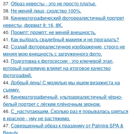
37.
Образ невесты - это не просто платье.
38.
Не меняй лицо, сходство 100%.
39.
Кинематографический фотореалистичный портрет
невесты, формат 9: 16, 8K.
40.
Промпт: промпт: не меняй внешность.
41.
Как выбрать свадебный макияж и не прогадать?
42.
Создай фотореалистичное изображение, строго не
меняя мою внешность с загруженного фото.
43.
Подготовка к фотосессии - это ключевой этап,
который напрямую влияет на итоговое качество
фотографий.
44.
Добрый день! С моделью мы ищем визажиста на
съемку.
45.
Кинематографичный, ультрареалистичный чёрно-
белый портрет с лёгким плёночным зерном.
46.
С_наступающим. Сколько раз я порывалась одеться
в красное - уму не растяжимо.
47.
Совершенный образ к празднику от Palmira SPA &
Beauty.