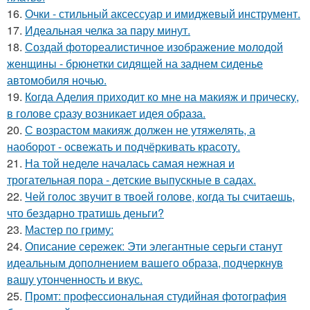
16.
Очки - стильный аксессуар и имиджевый инструмент.
17.
Идеальная челка за пару минут.
18.
Создай фотореалистичное изображение молодой
женщины - брюнетки сидящей на заднем сиденье
автомобиля ночью.
19.
Когда Аделия приходит ко мне на макияж и прическу,
в голове сразу возникает идея образа.
20.
С возрастом макияж должен не утяжелять, а
наоборот - освежать и подчёркивать красоту.
21.
На той неделе началась самая нежная и
трогательная пора - детские выпускные в садах.
22.
Чей голос звучит в твоей голове, когда ты считаешь,
что бездарно тратишь деньги?
23.
Мастер по гриму:
24.
Описание сережек: Эти элегантные серьги станут
идеальным дополнением вашего образа, подчеркнув
вашу утонченность и вкус.
25.
Промт: профессиональная студийная фотография