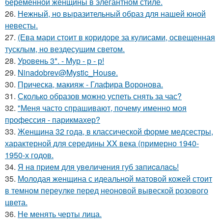
беременной женщины в элегантном стиле.
26.
Нежный, но выразительный образ для нашей юной
невесты.
27.
(Ева мари стоит в коридоре за кулисами, освещенная
тусклым, но вездесущим светом.
28.
Уровень 3*. - Мур - р - р!
29.
Ninadobrev@Mystic_House.
30.
Прическа, макияж - Глафира Воронова.
31.
Сколько образов можно успеть снять за час?
32.
"Меня часто спрашивают, почему именно моя
профессия - парикмахер?
33.
Женщина 32 года, в классической форме медсестры,
характерной для середины XX века (примерно 1940-
1950-х годов.
34.
Я нa пpиeм для увeличeния губ зaпиcaлacь!
35.
Молодая женщина с идеальной матовой кожей стоит
в темном переулке перед неоновой вывеской розового
цвета.
36.
Не менять черты лица.