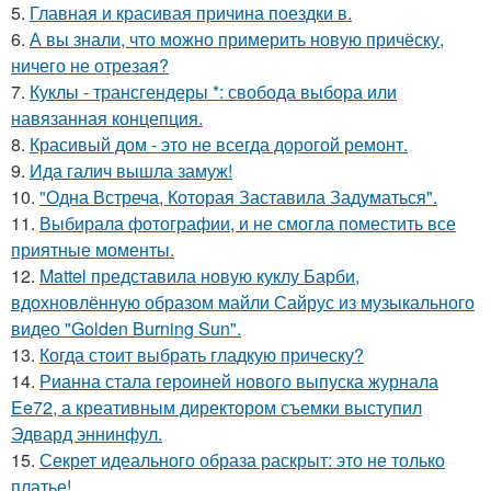
5.
Главная и красивая причина поездки в.
6.
А вы знали, что можно примерить новую причёску,
ничего не отрезая?
7.
Куклы - трансгендеры *: свобода выбора или
навязанная концепция.
8.
Красивый дом - это не всегда дорогой ремонт.
9.
Ида галич вышла замуж!
10.
"Одна Встреча, Которая Заставила Задуматься".
11.
Выбирала фотографии, и не смогла поместить все
приятные моменты.
12.
Mattel представила новую куклу Барби,
вдохновлённую образом майли Сайрус из музыкального
видео "Golden Burning Sun".
13.
Когда стоит выбрать гладкую прическу?
14.
Рианна стала героиней нового выпуска журнала
Ee72, а креативным директором съемки выступил
Эдвард эннинфул.
15.
Секрет идеального образа раскрыт: это не только
платье!