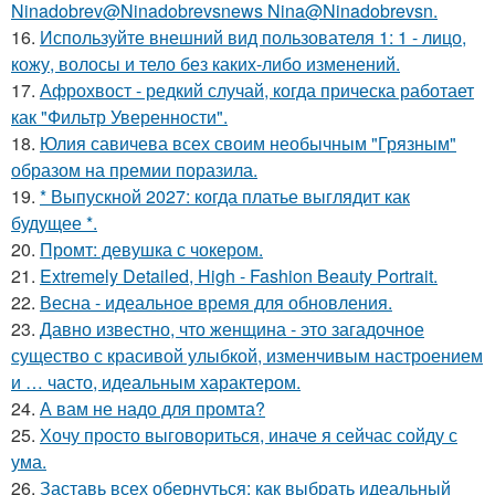
Ninadobrev@Ninadobrevsnews Nina@Ninadobrevsn.
16.
Используйте внешний вид пользователя 1: 1 - лицо,
кожу, волосы и тело без каких-либо изменений.
17.
Афрохвост - редкий случай, когда прическа работает
как "Фильтр Уверенности".
18.
Юлия савичева всех своим необычным "Грязным"
образом на премии поразила.
19.
* Выпускной 2027: когда платье выглядит как
будущее *.
20.
Промт: девушка с чокером.
21.
Extremely Detailed, High - Fashion Beauty Portrait.
22.
Весна - идеальное время для обновления.
23.
Давно известно, что женщина - это загадочное
существо с красивой улыбкой, изменчивым настроением
и … часто, идеальным характером.
24.
А вам не надо для промта?
25.
Хочу просто выговориться, иначе я сейчас сойду с
ума.
26.
Заставь всех обернуться: как выбрать идеальный