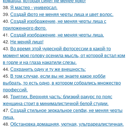
команда, которая сияет не менее ярко!
38.
Я мастер - универсал.
39.
Создай фото не меняя черты лица и цвет волос.
40.
Создай изображение, не меняя черты лица с
приложенного фото.
41.
Создай изображение, не меняя черты лица.
42.
Не меняй лицо!
43.
Во время этой чудесной фотосессии в какой-то
момент мою голову осенила мысль, от которой встал ком
в горле и на глаза накатили слезы.
44.
Сохранить одну и ту же внешность:
45.
В том случае, если вы не знаете какое хобби
выбрать, то есть одно, в котором собрались множество
профессий.
46.
Триптих. Верхняя часть: близкий ракурс по пояс
женщина стоит в минималистичной белой студии.
47.
Создай стильное зеркальное селфи, не меняя черты
лица.
48.
Обстановка домашняя, уютная, ультрареалистичная.