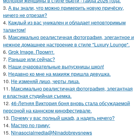
молодой женщины в стиле бьюти - гайда 2026 года.
3.
А вы знали, что можно примерить новую причёску,
ничего не отрезая?
4.
Каждый из вас уникален и обладает неповторимым
талантом!
5.
Максимально реалистичная фотография, элегантное и
нежное домашнее настроение в стиле "Luxury Lounge".
6.
Grok Image. Промпт.
7.
Раньше или сейчас?
8.
Наши очаровательные выпускницы школ!
9.
Недавно ко мне на макияж пришла девушка.
10.
Не изменяй лицо, черты лица.
11.
Максимально реалистичная фотография, элегантная
и властная студийная съемка.
12.
46-Летняя Виктория боня вновь стала обсуждаемой
персоной на каннском кинофестивале.
13.
Почему у вас полный шкаф, а надеть нечего?
14.
Мастер по гриму:
15.
Ninasocialmedia@Ninadobrevsnews