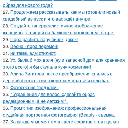
образ для нового года?
27.
Продолжаем рассказывать, как мы готовили новый
свадебный выпуск и что вас ждёт внутри.
28.
Создайте гиперреалистичное изображение
женщины, стоящей на балконе в роскошном театре.
29.
Пора разбить пару яичек, Джек!
30.
Весна - пора перемен!
31.
ии таккк. адм стилист:
32.
Ух, была б моя воля (ну и запасной дом для хранения
этого всего) я бы скупала кучу косметики!
33.
Алина Загитова после преображения снялась в
дерзкой фотосессии в коротком платье и гольфах.
34.
Фотосессия "под ключ.
35.
* Украшения для волос: сделайте образ
редакционным, а не детским *.
36.
Промт: тип изображения: профессиональная
студийная портретная фотография (Beauty - съемка.
37.
За каждым моментом в свете софитов стоит целая