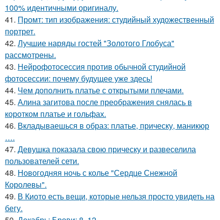
100% идентичными оригиналу.
41.
Промт: тип изображения: студийный художественный
портрет.
42.
Лучшие наряды гостей "Золотого Глобуса"
рассмотрены.
43.
Нейрофотосессия против обычной студийной
фотосессии: почему будущее уже здесь!
44.
Чем дополнить платье с открытыми плечами.
45.
Алина загитова после преображения снялась в
коротком платье и гольфах.
46.
Вкладываешься в образ: платье, прическу, маникюр
….
47.
Девушка показала свою прическу и развеселила
пользователей сети.
48.
Новогодняя ночь с колье "Сердце Снежной
Королевы".
49.
В Киото есть вещи, которые нельзя просто увидеть на
бегу.
50.
Декабрь: Брови: 8. 12.