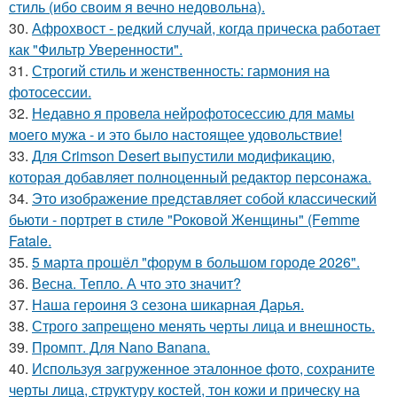
стиль (ибо своим я вечно недовольна).
30.
Афрохвост - редкий случай, когда прическа работает
как "Фильтр Уверенности".
31.
Строгий стиль и женственность: гармония на
фотосессии.
32.
Недавно я провела нейрофотосессию для мамы
моего мужа - и это было настоящее удовольствие!
33.
Для Crimson Desert выпустили модификацию,
которая добавляет полноценный редактор персонажа.
34.
Это изображение представляет собой классический
бьюти - портрет в стиле "Роковой Женщины" (Femme
Fatale.
35.
5 марта прошёл "форум в большом городе 2026".
36.
Весна. Тепло. А что это значит?
37.
Наша героиня 3 сезона шикарная Дарья.
38.
Строго запрещено менять черты лица и внешность.
39.
Промпт. Для Nano Banana.
40.
Используя загруженное эталонное фото, сохраните
черты лица, структуру костей, тон кожи и прическу на