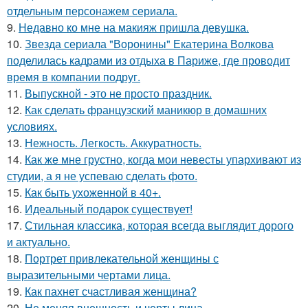
отдельным персонажем сериала.
9.
Недавно ко мне на макияж пришла девушка.
10.
Звезда сериала "Воронины" Екатерина Волкова
поделилась кадрами из отдыха в Париже, где проводит
время в компании подруг.
11.
Выпускной - это не просто праздник.
12.
Как сделать французский маникюр в домашних
условиях.
13.
Нежность. Легкость. Аккуратность.
14.
Как же мне грустно, когда мои невесты упархивают из
студии, а я не успеваю сделать фото.
15.
Как быть ухоженной в 40+.
16.
Идеальный подарок существует!
17.
Стильная классика, которая всегда выглядит дорого
и актуально.
18.
Портрет привлекательной женщины с
выразительными чертами лица.
19.
Как пахнет счастливая женщина?
20.
Не меняя внешность и черты лица.