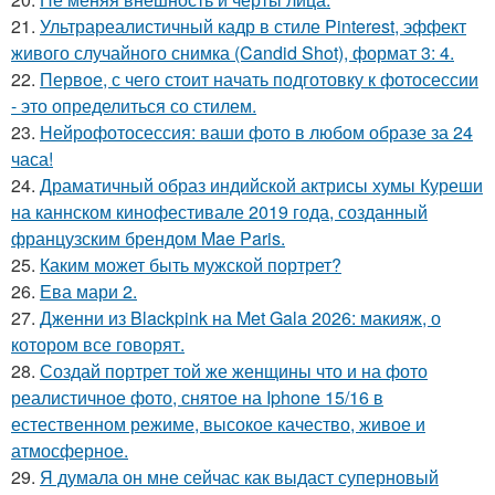
21.
Ультрареалистичный кадр в стиле Pinterest, эффект
живого случайного снимка (Candid Shot), формат 3: 4.
22.
Первое, с чего стоит начать подготовку к фотосессии
- это определиться со стилем.
23.
Нейрофотосессия: ваши фото в любом образе за 24
часа!
24.
Драматичный образ индийской актрисы хумы Куреши
на каннском кинофестивале 2019 года, созданный
французским брендом Mae Paris.
25.
Каким может быть мужской портрет?
26.
Ева мари 2.
27.
Дженни из Blackpink на Met Gala 2026: макияж, о
котором все говорят.
28.
Создай портрет той же женщины что и на фото
реалистичное фото, снятое на Iphone 15/16 в
естественном режиме, высокое качество, живое и
атмосферное.
29.
Я думала он мне сейчас как выдаст суперновый