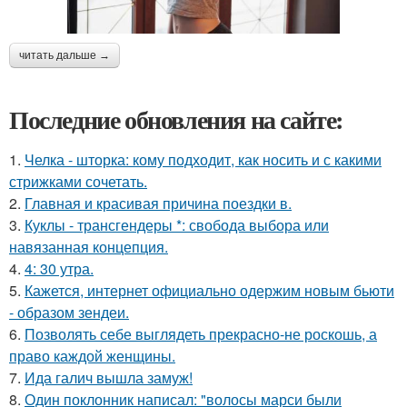
читать дальше →
Последние обновления на сайте:
1.
Челка - шторка: кому подходит, как носить и с какими
стрижками сочетать.
2.
Главная и красивая причина поездки в.
3.
Куклы - трансгендеры *: свобода выбора или
навязанная концепция.
4.
4: 30 утра.
5.
Кажется, интернет официально одержим новым бьюти
- образом зендеи.
6.
Позволять себе выглядеть прекрасно-не роскошь, а
право каждой женщины.
7.
Ида галич вышла замуж!
8.
Один поклонник написал: "волосы марси были