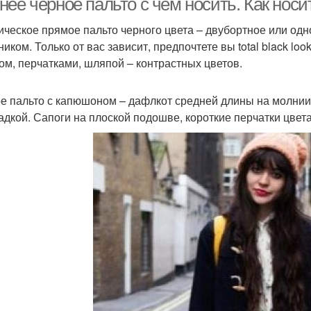
нее черное пальто с чем носить. Как нос
ическое прямое пальто черного цвета – двубортное или одн
ником. Только от вас зависит, предпочтете вы total black l
м, перчатками, шляпой – контрастных цветов.
е пальто с капюшоном – дафлкот средней длины на молнии 
адкой. Сапоги на плоской подошве, короткие перчатки цвет