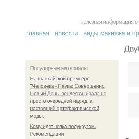
полезная информация о 
главная
новости
виды макияжа и пр
Дву
Популярные материалы
На шанхайской премьере
"Человека - Паука: Совершенно
Новый День" зендея выбрала не
просто очередной наряд, а
настоящий артефакт высокой
моды.
Кому идет челка полукругом.
Рекомендации