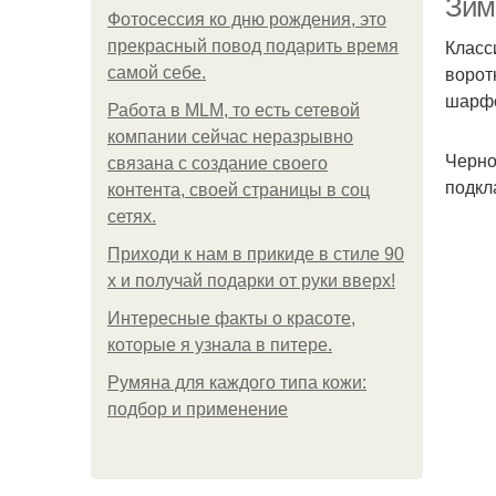
Зим
Фотосессия ко дню рождения, это
Класс
прекрасный повод подарить время
ворот
самой себе.
шарфо
Работа в MLM, то есть сетевой
компании сейчас неразрывно
Черно
связана с создание своего
подкл
контента, своей страницы в соц
сетях.
Приходи к нам в прикиде в стиле 90
х и получай подарки от руки вверх!
Интересные факты о красоте,
которые я узнала в питере.
Румяна для каждого типа кожи:
подбор и применение