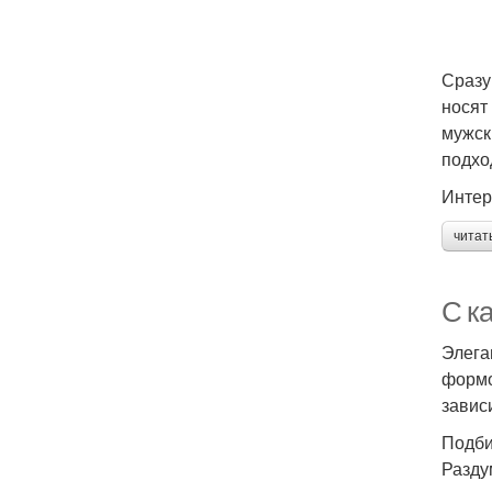
Сразу
носят
мужск
подхо
Интер
читат
С ка
Элега
формо
завис
Подби
Разду