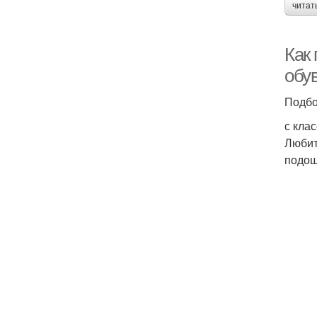
читат
Как 
обу
Подбо
с кла
Любит
подош