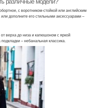
ить различные модели?
обортное, с воротником-стойкой или английским
ook или дополните его стильными аксессуарами –
от верха до низа и капюшоном с яркой
а подкладки – небанальная классика.