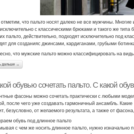
 отметим, что пальто носят далеко не все мужчины. Многие 
 исключительно с классическими брюками и такого же типа 
их пальто, действительно, подходят исключительно под клас
дят для созданияс джинсами, кардиганами, грубыми ботинк
есно, что мужские пальто можно классифицировать на виды 
ь дальше →
кой обувью сочетать пальто. С какой обу
нтные фасоны можно сочетать практически с любыми моделя
й, после чего уже создавать гармоничный ансамбль. Какие
ит, безусловно, от желаемого результата, а также от фасона
раем обувь под длинное пальто
мывая с чем же носить длинное пальто, нужно изначально 