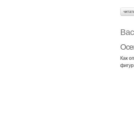
читат
Вас
Осен
Как о
фигур