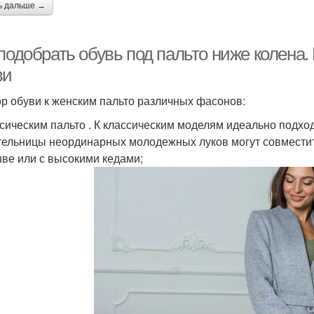
ь дальше →
подобрать обувь под пальто ниже колена.
ви
р обуви к женским пальто различных фасонов:
ссическим пальто . К классическим моделям идеально подхо
ельницы неординарных молодежных луков могут совместит
ве или с высокими кедами;