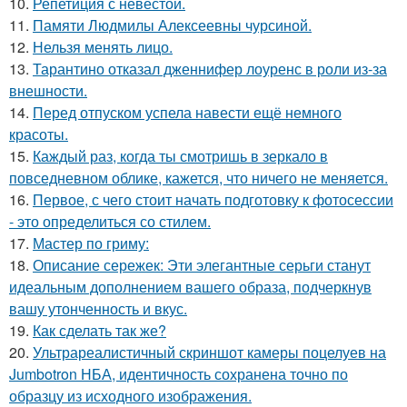
10.
Репетиция с невестой.
11.
Памяти Людмилы Алексеевны чурсиной.
12.
Нельзя менять лицо.
13.
Тарантино отказал дженнифер лоуренс в роли из-за
внешности.
14.
Перед отпуском успела навести ещё немного
красоты.
15.
Каждый раз, когда ты смотришь в зеркало в
повседневном облике, кажется, что ничего не меняется.
16.
Первое, с чего стоит начать подготовку к фотосессии
- это определиться со стилем.
17.
Мастер по гриму:
18.
Описание сережек: Эти элегантные серьги станут
идеальным дополнением вашего образа, подчеркнув
вашу утонченность и вкус.
19.
Как сделать так же?
20.
Ультрареалистичный скриншот камеры поцелуев на
Jumbotron НБА, идентичность сохранена точно по
образцу из исходного изображения.