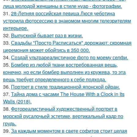
лица молодой женщины в стиле нуар - фотографии.
31.
28-Летняя российская певица Люся чеботина
устроила фотосессию в знакомом многим телезрителям
интерьере.
32.
Выпускной бывает раз в жизни.
33.
Свадьбы "Просто Расписаться" дорожают: скромная
церемония может обойтись в 350 000.
34.
Создай ультрареалистичное фото по моему селфи.
35.
Бомбер из любой ткани востребованная вещь,
конечно, но если бомбер выполнен из кружева, то эта
вещь требует определенного к себе подхода.
36.
Портрет в стиле традиционной японской ойран.
37.
Тайна дома с часами The House With a Clock in Its
Walls (2018).
38.
Фотореалистичный художественный портрет в
морской русалочьей эстетике, вертикальный кадр по
грудь.
39.
За каждым моментом в свете софитов стоит целая