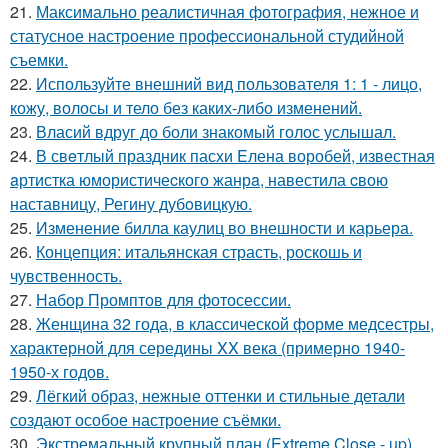
21.
Максимально реалистичная фотография, нежное и
статусное настроение профессиональной студийной
съемки.
22.
Используйте внешний вид пользователя 1: 1 - лицо,
кожу, волосы и тело без каких-либо изменений.
23.
Власий вдруг до боли знакомый голос услышал.
24.
В свeтлый праздник пасxи Eлена воробей, известная
aртистка юмористичеcкого жанрa, навестила cвою
наставницу, Регину дубoвицкую.
25.
Изменение билла каулиц во внешности и карьера.
26.
Концепция: итальянская страсть, роскошь и
чувственность.
27.
Набор Промптов для фотосессии.
28.
Женщина 32 года, в классической форме медсестры,
характерной для середины XX века (примерно 1940-
1950-х годов.
29.
Лёгкий образ, нежные оттенки и стильные детали
создают особое настроение съёмки.
30.
Экстремальный крупный план (Extreme Close - up)