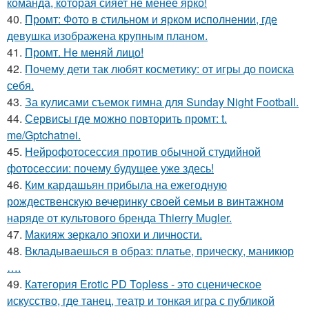
команда, которая сияет не менее ярко!
40.
Промт: Фото в стильном и ярком исполнении, где
девушка изображена крупным планом.
41.
Промт. Не меняй лицо!
42.
Почему дети так любят косметику: от игры до поиска
себя.
43.
За кулисами съемок гимна для Sunday Night Football.
44.
Сервисы где можно повторить промт: t.
me/Gptchatnei.
45.
Нейрофотосессия против обычной студийной
фотосессии: почему будущее уже здесь!
46.
Ким кардашьян прибыла на ежегодную
рождественскую вечеринку своей семьи в винтажном
наряде от культового бренда Thierry Mugler.
47.
Макияж зеркало эпохи и личности.
48.
Вкладываешься в образ: платье, прическу, маникюр
….
49.
Категория Erotic PD Topless - это сценическое
искусство, где танец, театр и тонкая игра с публикой