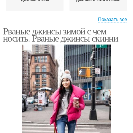
Показать все
Рваные джинсы зимой с чем
Джинса с высокой
Джинса в качестве
носить. Рваные джинсы скинни
талией