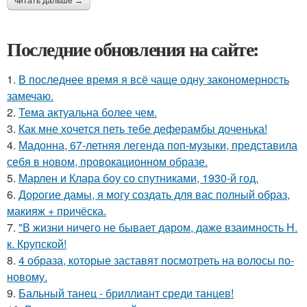
читать дальше →
Последние обновления на сайте:
1.
В последнее время я всё чаще одну закономерность
замечаю.
2.
Тема актуальна более чем.
3.
Как мне хочется петь тебе деферамбы доченька!
4.
Мадонна, 67-летняя легенда поп-музыки, представила
себя в новом, провокационном образе.
5.
Марлен и Клара боу со спутниками, 1930-й год.
6.
Дорогие дамы, я могу создать для вас полный образ,
макияж + причёска.
7.
"В жизни ничего не бывает даром, даже взаимность Н.
к. Крупской!
8.
4 образа, которые заставят посмотреть на волосы по-
новому.
9.
Бальный танец - бриллиант среди танцев!