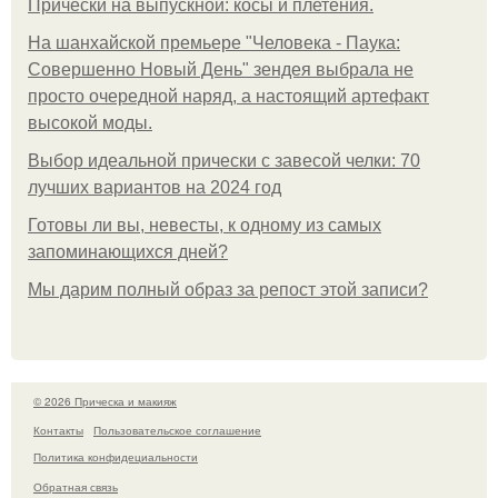
Прически на выпускной: косы и плетения.
На шанхайской премьере "Человека - Паука:
Совершенно Новый День" зендея выбрала не
просто очередной наряд, а настоящий артефакт
высокой моды.
Выбор идеальной прически с завесой челки: 70
лучших вариантов на 2024 год
Готовы ли вы, невесты, к одному из самых
запоминающихся дней?
Мы дарим полный образ за репост этой записи?
© 2026 Прическа и макияж
Контакты
Пользовательское соглашение
Политика конфидециальности
Обратная связь