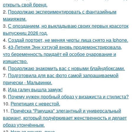
открыть свой бренд.
2.
Продолжаю экспериментировать с фантазийным
макияжем.
3.
С опозданием, но выкладываю своих первых красоток
выпускниц 2026 год.
4.
Создай портрет, не меняя черты лица снято на Iphone.
5.
43-Летняя Энн хэтэуэй вновь продемонстрировала,
что беременность придаёт ей особое очарование и
изящество.
6.
Продолжаю знакомить вас с новыми блайндбоксами.
7.
Подготовила для вас фото самой запрашиваемой
прически - Мальвинки.
8.
Ида галич вышла замуж!
9.
Почему нужен пробный образ у визажиста и стилиста?
10.
Репетиция с невестой.
11.
Причёска "Ракушка" элегантный и универсальный
вариант, который подчёркивает женственность и делает
образ утончённым.
12.
Нельзя менять лицо.