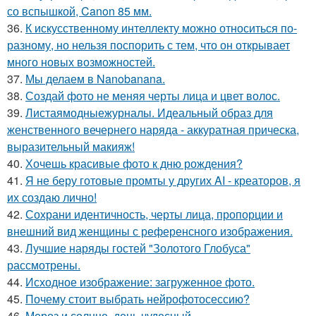
со вспышкой, Canon 85 мм.
36.
К искусственному интеллекту можно относиться по-
разному, но нельзя поспорить с тем, что он открывает
много новых возможностей.
37.
Мы делаем в Nanobanana.
38.
Создай фото не меняя черты лица и цвет волос.
39.
Листаямодныежурналы. Идеальный образ для
женственного вечернего наряда - аккуратная прическа,
выразительный макияж!
40.
Хочешь красивые фото к дню рождения?
41.
Я не беру готовые промты у других AI - креаторов, я
их создаю лично!
42.
Сохрани идентичность, черты лица, пропорции и
внешний вид женщины с референсного изображения.
43.
Лучшие наряды гостей "Золотого Глобуса"
рассмотрены.
44.
Исходное изображение: загруженное фото.
45.
Почему стоит выбрать нейрофотосессию?
46.
Мороз и солнце, день чудесный.