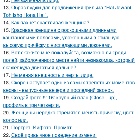
13.
Образ пуджи для продвижения фильма "Hai Jawani
Toh Ishq Hona Hai".
14.
Как пахнет счастливая женщина?
15.
Красивая женщина с роскошными длинными
каштановыми волосами, уложенными в стильную
высокую причёску с ниспадающими локонами.
16.
Вот скажите мне пожалуйста, возможно ли среди
полей, заболоченного места найти незнакомца, который
скажет куда двигаться дальше?
17.
Не меняя внешность и черты лица.
18.
Скоро наступает один из самых трепетных моментов
весны - выпускные вечера и последний звонок.
19.
Создай фото 9: 16: крупный план (Close - up),
профиль в три четверти.
20.
Женщины нередко стремятся менять причёску, цвет
волос или.
21.
Портрет. Иифото. Промпт.
22.
Своё привычное поведение измени.