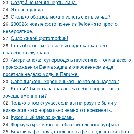
23.
Создай не меняя черты лица.
24.
Это не правда.
25.
Сколько образов можно успеть снять за час?
26.
230326: новые фото чонён из Twice - это просто
невероятное.
27.
Сила живой фотографии!
28.
Есть образы, которые выглядят как кадр из
свадебного журнала.
29.
Американская супермодель палестино - голландского
происхождения Белла хадид в откровенном виде
посетила неделю моды в Париже.
30.
Сара пиджон - хорошенькая, но что она надела?
31.
Кто ты? Ты хоть раз задавала себе вопрос - чего
хочешь именно ты?
32.
Только в том случае, если вы ни разу не были у
визажиста - это нормально немного переживать.
33.
Кукольный мир за кулисами.
34.
Формула красивого и соблазнительного аутфита.
35.
Внутри кафе, ночь, стильное кафе с подсветкой, фото